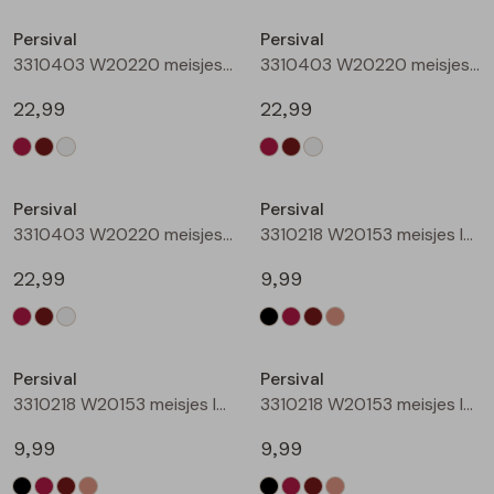
Buitenjack
Persival
Persival
3310403 W20220 meisjes sweatshirt Wijnrood
3310403 W20220 meisjes sweatshirt Bruin donker
Bermuda's
22,99
22,99
Piraat broeken
Nieuw
Nieuw
Lange broeken
Persival
Persival
3310403 W20220 meisjes sweatshirt Cream
3310218 W20153 meisjes legging Zwart
Rokken
22,99
9,99
Nieuw
Nieuw
Persival
Persival
3310218 W20153 meisjes legging Wijnrood
3310218 W20153 meisjes legging Bruin donker
9,99
9,99