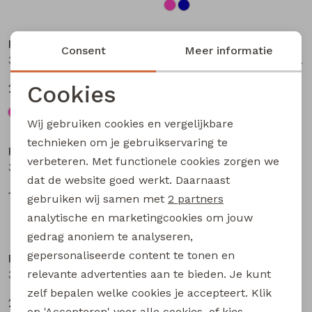
Nieuw
Nieuw
Persival
Persival
Consent
Meer informatie
3310703 W20104 meisjes Jurk Petrol
3310300 W20103 meisjes pullover Bruin donker
Cookies
27,99
19,99
Noodzakelijke cookies
Wij gebruiken cookies en vergelijkbare
Nieuw
Personalisatie cookies
technieken om je gebruikservaring te
Persival
Persival
verbeteren. Met functionele cookies zorgen we
Analytische cookies
3310807 W20102 meisjes rok kort Bordeaux
3310404 W20049 meisjes sweatshirt Paars fel
dat de website goed werkt. Daarnaast
Marketing cookies
17,99
22,99
gebruiken wij samen met
2 partners
analytische en marketingcookies om jouw
gedrag anoniem te analyseren,
gepersonaliseerde content te tonen en
Persival
Persival
relevante advertenties aan te bieden. Je kunt
3310404 W20049 meisjes sweatshirt Taupe
3310404 W20049 meisjes sweatshirt Rose fel
zelf bepalen welke cookies je accepteert. Klik
22,99
22,99
op 'Accepteren' voor alle cookies, of kies