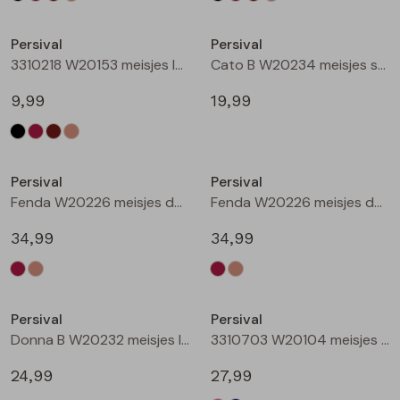
Nieuw
Nieuw
Persival
Persival
3310218 W20153 meisjes legging Taupe
Cato B W20234 meisjes sweatshirt Wijnrood
9,99
19,99
Nieuw
Nieuw
Persival
Persival
Fenda W20226 meisjes denim jack Wijnrood
Fenda W20226 meisjes denim jack Zand
34,99
34,99
Nieuw
Nieuw
Persival
Persival
Donna B W20232 meisjes lange broek Wijnrood
3310703 W20104 meisjes Jurk Cerise
24,99
27,99