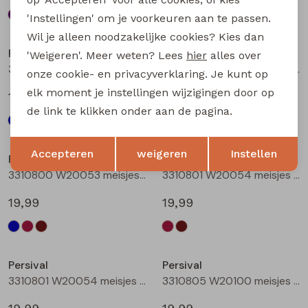
'Instellingen' om je voorkeuren aan te passen.
Wil je alleen noodzakelijke cookies? Kies dan
Persival
Persival
'Weigeren'. Meer weten? Lees
hier
alles over
3310800 W20053 meisjes rok kort Marine
3310800 W20053 meisjes rok kort Bordeaux
onze cookie- en privacyverklaring. Je kunt op
elk moment je instellingen wijzigingen door op
19,99
19,99
de link te klikken onder aan de pagina.
Opslaan
Terug
Accepteren
weigeren
Instellen
Persival
Persival
3310800 W20053 meisjes rok kort Bruin donker
3310801 W20054 meisjes rok kort Bordeaux
19,99
19,99
Persival
Persival
3310801 W20054 meisjes rok kort Bruin donker
3310805 W20100 meisjes rok kort Marine