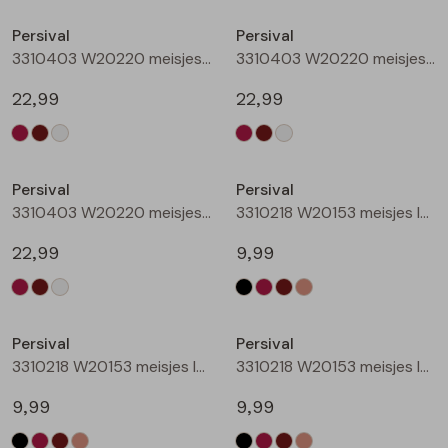
Buitenjack
Persival
Persival
3310403 W20220 meisjes sweatshirt Wijnrood
3310403 W20220 meisjes sweatshirt Bruin donker
Bermuda's
22,99
22,99
Piraat broeken
Nieuw
Nieuw
Lange broeken
Persival
Persival
3310403 W20220 meisjes sweatshirt Cream
3310218 W20153 meisjes legging Zwart
Rokken
22,99
9,99
Nieuw
Nieuw
Persival
Persival
3310218 W20153 meisjes legging Wijnrood
3310218 W20153 meisjes legging Bruin donker
9,99
9,99