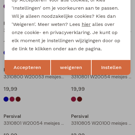
'Instellingen' om je voorkeuren aan te passen.
Nieuw
Nieuw
Wil je alleen noodzakelijke cookies? Kies dan
Persival
Persival
'Weigeren'. Meer weten? Lees
hier
alles over
3310800 W20053 meisjes rok kort Marine
3310800 W20053 meisjes rok kort Bordeaux
onze cookie- en privacyverklaring. Je kunt op
elk moment je instellingen wijzigingen door op
19,99
19,99
de link te klikken onder aan de pagina.
Nieuw
Nieuw
Opslaan
Terug
Accepteren
weigeren
Instellen
Persival
Persival
3310800 W20053 meisjes rok kort Bruin donker
3310801 W20054 meisjes rok kort Bordeaux
19,99
19,99
Nieuw
Nieuw
Persival
Persival
3310801 W20054 meisjes rok kort Bruin donker
3310805 W20100 meisjes rok kort Marine