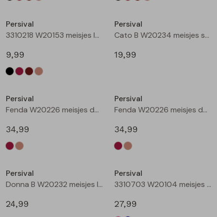
Nieuw
Nieuw
Persival
Persival
3310218 W20153 meisjes legging Taupe
Cato B W20234 meisjes sweatshirt Wijnrood
9,99
19,99
Nieuw
Nieuw
Persival
Persival
Fenda W20226 meisjes denim jack Wijnrood
Fenda W20226 meisjes denim jack Zand
34,99
34,99
Nieuw
Nieuw
Persival
Persival
Donna B W20232 meisjes lange broek Wijnrood
3310703 W20104 meisjes Jurk Cerise
24,99
27,99