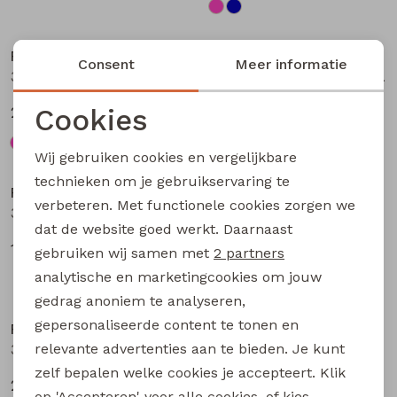
Nieuw
Nieuw
Persival
Persival
Consent
Meer informatie
3310703 W20104 meisjes Jurk Petrol
3310300 W20103 meisjes pullover Bruin donker
Cookies
27,99
19,99
Noodzakelijke cookies
Wij gebruiken cookies en vergelijkbare
Nieuw
Nieuw
Personalisatie cookies
technieken om je gebruikservaring te
Persival
Persival
verbeteren. Met functionele cookies zorgen we
Analytische cookies
3310807 W20102 meisjes rok kort Bordeaux
3310404 W20049 meisjes sweatshirt Paars fel
dat de website goed werkt. Daarnaast
Marketing cookies
17,99
22,99
gebruiken wij samen met
2 partners
analytische en marketingcookies om jouw
Nieuw
Nieuw
gedrag anoniem te analyseren,
gepersonaliseerde content te tonen en
Persival
Persival
relevante advertenties aan te bieden. Je kunt
3310404 W20049 meisjes sweatshirt Taupe
3310404 W20049 meisjes sweatshirt Rose fel
zelf bepalen welke cookies je accepteert. Klik
22,99
22,99
op 'Accepteren' voor alle cookies, of kies