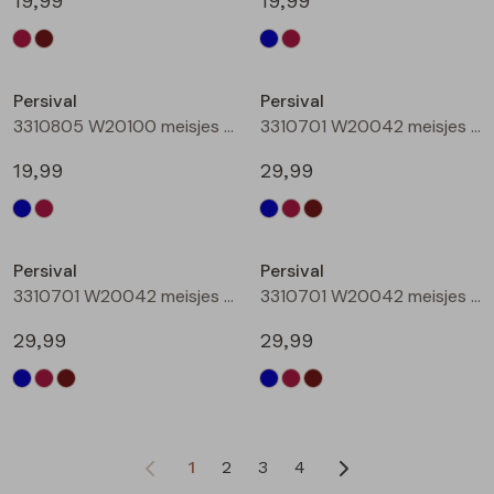
19,99
19,99
Nieuw
Persival
Persival
3310805 W20100 meisjes rok kort Bordeaux
3310701 W20042 meisjes Jurk Marine
19,99
29,99
Persival
Persival
3310701 W20042 meisjes Jurk Bordeaux
3310701 W20042 meisjes Jurk Bruin donker
29,99
29,99
1
2
3
4