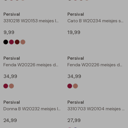
Nieuw
Nieuw
Persival
Persival
3310218 W20153 meisjes legging Taupe
Cato B W20234 meisjes sweatshirt Wijnrood
9,99
19,99
Nieuw
Nieuw
Persival
Persival
Fenda W20226 meisjes denim jack Wijnrood
Fenda W20226 meisjes denim jack Zand
34,99
34,99
Nieuw
Nieuw
Persival
Persival
Donna B W20232 meisjes lange broek Wijnrood
3310703 W20104 meisjes Jurk Cerise
24,99
27,99