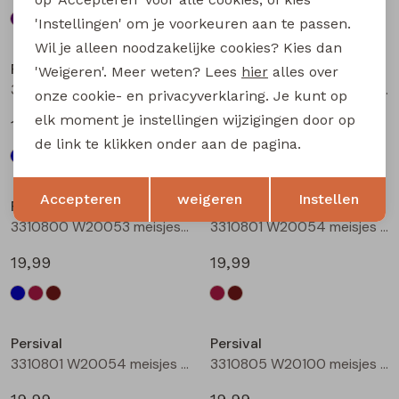
'Instellingen' om je voorkeuren aan te passen.
Nieuw
Nieuw
Wil je alleen noodzakelijke cookies? Kies dan
Persival
Persival
'Weigeren'. Meer weten? Lees
hier
alles over
3310800 W20053 meisjes rok kort Marine
3310800 W20053 meisjes rok kort Bordeaux
onze cookie- en privacyverklaring. Je kunt op
elk moment je instellingen wijzigingen door op
19,99
19,99
de link te klikken onder aan de pagina.
Nieuw
Nieuw
Opslaan
Terug
Accepteren
weigeren
Instellen
Persival
Persival
3310800 W20053 meisjes rok kort Bruin donker
3310801 W20054 meisjes rok kort Bordeaux
19,99
19,99
Nieuw
Nieuw
Persival
Persival
3310801 W20054 meisjes rok kort Bruin donker
3310805 W20100 meisjes rok kort Marine