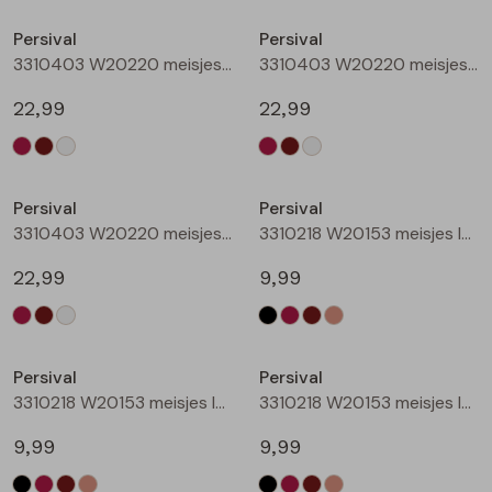
Buitenjack
Persival
Persival
3310403 W20220 meisjes sweatshirt Wijnrood
3310403 W20220 meisjes sweatshirt Bruin donker
Bermuda's
22,99
22,99
Piraat broeken
Nieuw
Nieuw
Lange broeken
Persival
Persival
3310403 W20220 meisjes sweatshirt Cream
3310218 W20153 meisjes legging Zwart
Rokken
22,99
9,99
Nieuw
Nieuw
Persival
Persival
3310218 W20153 meisjes legging Wijnrood
3310218 W20153 meisjes legging Bruin donker
9,99
9,99