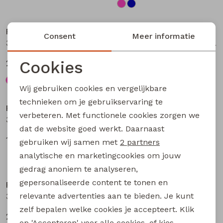
Nieuw
Nieuw
Persival
Persival
Consent
Meer informatie
3310703 W20104 meisjes Jurk Petrol
3310300 W20103 meisjes pullover Bruin donker
Cookies
27,99
19,99
Noodzakelijke cookies
Wij gebruiken cookies en vergelijkbare
Nieuw
Nieuw
Personalisatie cookies
technieken om je gebruikservaring te
Persival
Persival
verbeteren. Met functionele cookies zorgen we
Analytische cookies
3310807 W20102 meisjes rok kort Bordeaux
3310404 W20049 meisjes sweatshirt Paars fel
dat de website goed werkt. Daarnaast
Marketing cookies
17,99
22,99
gebruiken wij samen met
2 partners
analytische en marketingcookies om jouw
Nieuw
Nieuw
gedrag anoniem te analyseren,
gepersonaliseerde content te tonen en
Persival
Persival
relevante advertenties aan te bieden. Je kunt
3310404 W20049 meisjes sweatshirt Taupe
3310404 W20049 meisjes sweatshirt Rose fel
zelf bepalen welke cookies je accepteert. Klik
22,99
22,99
op 'Accepteren' voor alle cookies, of kies