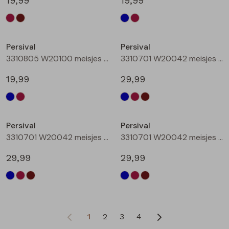
19,99
19,99
Nieuw
Persival
Persival
3310805 W20100 meisjes rok kort Bordeaux
3310701 W20042 meisjes Jurk Marine
19,99
29,99
Persival
Persival
3310701 W20042 meisjes Jurk Bordeaux
3310701 W20042 meisjes Jurk Bruin donker
29,99
29,99
1
2
3
4