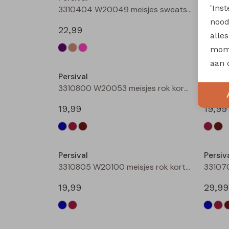
'Ins
3310404 W20049 meisjes sweatshirt Taupe
nood
22,99
22,99
alle
mome
aan 
Persival
Persiv
3310800 W20053 meisjes rok kort Bruin donker
19,99
19,99
Persival
Persiv
3310805 W20100 meisjes rok kort Bordeaux
19,99
29,99