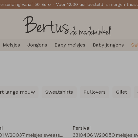
verzending vanaf 50 Euro - Voor 12:00 uur besteld is morgen thui
Meisjes
Jongens
Baby meisjes
Baby jongens
Sa
irt lange mouw
Sweatshirts
Pullovers
Gilet
Nieuw
al
Persival
3310401 W20037 meisjes sweatshirt Oranje neon