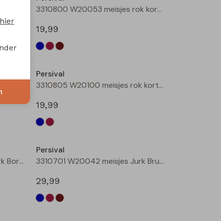
3310800 W20053 meisjes rok kort Marine
3310800 W20053 meisjes rok kort Bordeaux
hier
19,99
onder
Persival
3310801 W20054 meisjes rok kort Bruin donker
3310805 W20100 meisjes rok kort Marine
n
19,99
Persival
3310701 W20042 meisjes Jurk Bordeaux
3310701 W20042 meisjes Jurk Bruin donker
29,99