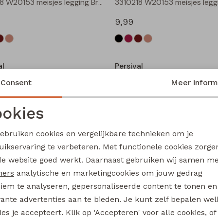
3310218 W20153 meisjes legging Bruin donker
9,99
Nieuw
al
Persival
Fenda W20226 meisjes denim jack Zand
Consent
Meer inform
24,99
okies
Noodzakelijke cookies
Personalisatie cookies
Nieuw
gebruiken cookies en vergelijkbare technieken om je
al
Persival
uikservaring te verbeteren. Met functionele cookies zorg
Analytische cookies
Marketing cookies
3310300 W20103 meisjes pullover Bruin donker
de website goed werkt. Daarnaast gebruiken wij samen m
17,99
ners
analytische en marketingcookies om jouw gedrag
iem te analyseren, gepersonaliseerde content te tonen en
vante advertenties aan te bieden. Je kunt zelf bepalen wel
es je accepteert. Klik op 'Accepteren' voor alle cookies, of
al
Persival