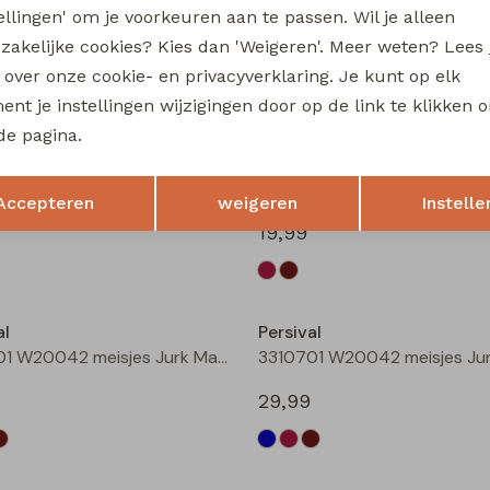
tellingen' om je voorkeuren aan te passen. Wil je alleen
3310404 W20049 meisjes sweatshirt Rose fel
zakelijke cookies? Kies dan 'Weigeren'. Meer weten? Lees
19,99
s over onze cookie- en privacyverklaring. Je kunt op elk
nt je instellingen wijzigingen door op de link te klikken 
de pagina.
al
Persival
Opslaan
Terug
3310801 W20054 meisjes rok kort Bordeaux
Accepteren
weigeren
Instelle
19,99
al
Persival
3310701 W20042 meisjes Jurk Marine
29,99