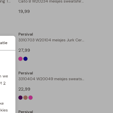
3310218 W20153 meisjes legging Taupe
Cato B W20234 meisjes sweatshirt Wijnrood
19,99
Nieuw
Nieuw
Persival
Donna B W20232 meisjes lange broek Wijnrood
3310703 W20104 meisjes Jurk Cerise
atie
27,99
Nieuw
Persival
en we
3310807 W20102 meisjes rok kort Bordeaux
3310404 W20049 meisjes sweatshirt Paars fel
et
2
22,99
ke
 kies
Persival