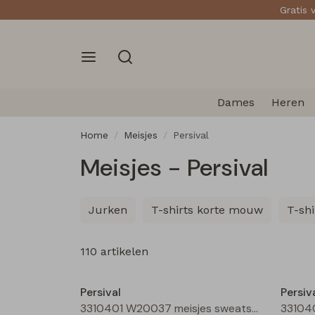
Gratis 
Dames
Heren
Home
Meisjes
Persival
Meisjes - Persival
Jurken
T-shirts korte mouw
T-sh
110 artikelen
Nieuw
Persival
Persiv
3310401 W20037 meisjes sweatshirt Bordeaux