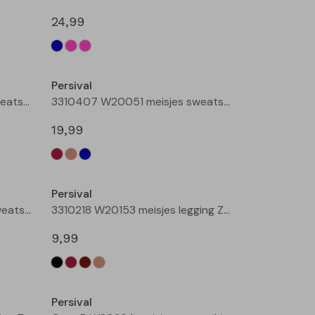
24,99
Nieuw
Nieuw
Persival
3310407 W20051 meisjes sweatshirt Taupe
3310407 W20051 meisjes sweatshirt Petrol
19,99
Nieuw
Nieuw
Persival
3310403 W20220 meisjes sweatshirt Cream
3310218 W20153 meisjes legging Zwart
9,99
Nieuw
Nieuw
Persival