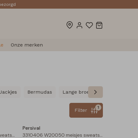
sbezorgd
le
Onze merken
Jackjes
Bermudas
Lange broeken
Leggings
1
Filter
Nieuw
Nieuw
Persival
3310406 W20050 meisjes sweatshirt Marine
3310406 W20050 meisjes sweatshirt Cerise