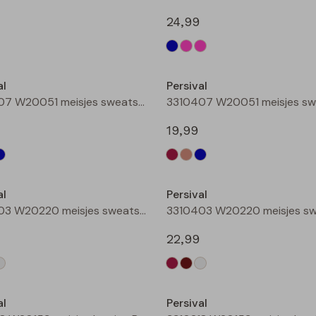
24,99
Nieuw
al
Persival
3310407 W20051 meisjes sweatshirt Bordeaux
19,99
Nieuw
al
Persival
3310403 W20220 meisjes sweatshirt Bruin donker
22,99
Nieuw
al
Persival