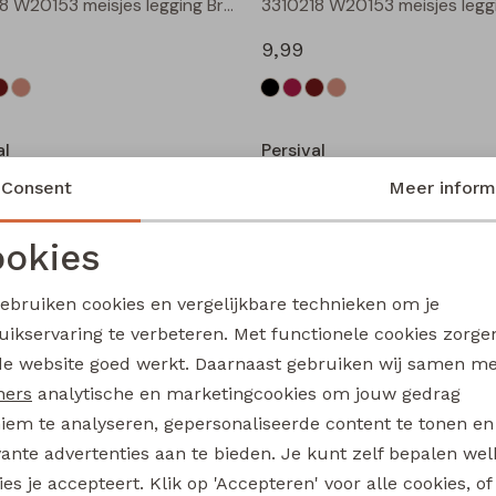
3310218 W20153 meisjes legging Bruin donker
9,99
Nieuw
al
Persival
Fenda W20226 meisjes denim jack Zand
Consent
Meer inform
24,99
okies
Noodzakelijke cookies
Personalisatie cookies
Nieuw
gebruiken cookies en vergelijkbare technieken om je
al
Persival
uikservaring te verbeteren. Met functionele cookies zorg
Analytische cookies
Marketing cookies
3310300 W20103 meisjes pullover Bruin donker
de website goed werkt. Daarnaast gebruiken wij samen m
17,99
ners
analytische en marketingcookies om jouw gedrag
iem te analyseren, gepersonaliseerde content te tonen en
vante advertenties aan te bieden. Je kunt zelf bepalen wel
es je accepteert. Klik op 'Accepteren' voor alle cookies, of
al
Persival