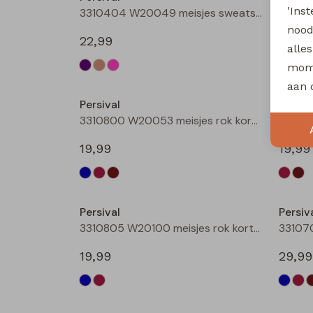
'Ins
3310404 W20049 meisjes sweatshirt Taupe
nood
22,99
22,99
alle
mome
aan 
Persival
Persiv
3310800 W20053 meisjes rok kort Bruin donker
19,99
19,99
Persival
Persiv
3310805 W20100 meisjes rok kort Bordeaux
19,99
29,99