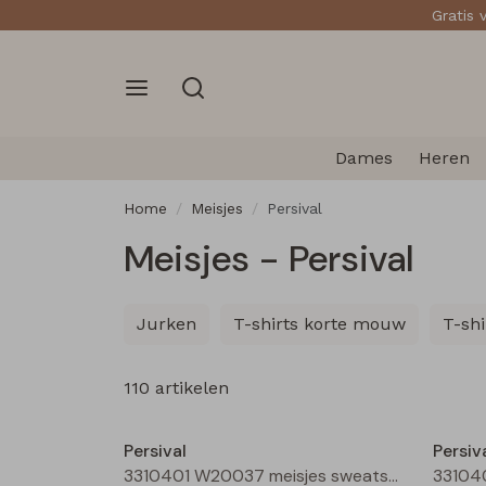
Gratis 
Dames
Heren
Home
Meisjes
Persival
Meisjes - Persival
Jurken
T-shirts korte mouw
T-sh
110 artikelen
Nieuw
Persival
Persiv
3310401 W20037 meisjes sweatshirt Bordeaux