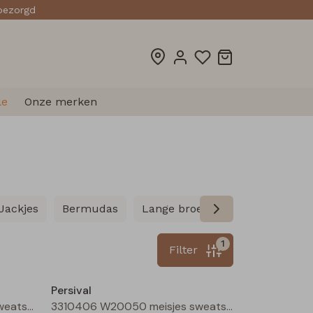
sbezorgd
le
Onze merken
Jackjes
Bermudas
Lange broeken
Leggings
1
Filter
Nieuw
Nieuw
Persival
3310406 W20050 meisjes sweatshirt Marine
3310406 W20050 meisjes sweatshirt Cerise