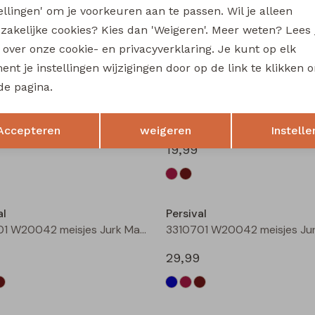
tellingen' om je voorkeuren aan te passen. Wil je alleen
3310404 W20049 meisjes sweatshirt Rose fel
zakelijke cookies? Kies dan 'Weigeren'. Meer weten? Lees
19,99
s over onze cookie- en privacyverklaring. Je kunt op elk
nt je instellingen wijzigingen door op de link te klikken 
de pagina.
al
Persival
Opslaan
Terug
3310801 W20054 meisjes rok kort Bordeaux
Accepteren
weigeren
Instelle
19,99
al
Persival
3310701 W20042 meisjes Jurk Marine
29,99