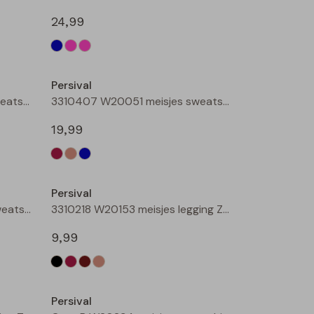
24,99
Nieuw
Nieuw
Persival
3310407 W20051 meisjes sweatshirt Taupe
3310407 W20051 meisjes sweatshirt Petrol
19,99
Nieuw
Nieuw
Persival
3310403 W20220 meisjes sweatshirt Cream
3310218 W20153 meisjes legging Zwart
9,99
Nieuw
Nieuw
Persival