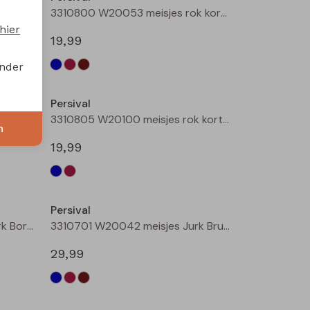
3310800 W20053 meisjes rok kort Marine
3310800 W20053 meisjes rok kort Bordeaux
hier
19,99
onder
Persival
3310801 W20054 meisjes rok kort Bruin donker
3310805 W20100 meisjes rok kort Marine
n
19,99
Persival
3310701 W20042 meisjes Jurk Bordeaux
3310701 W20042 meisjes Jurk Bruin donker
29,99