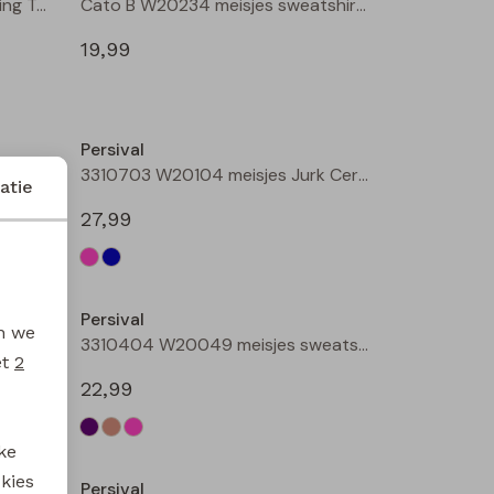
3310218 W20153 meisjes legging Taupe
Cato B W20234 meisjes sweatshirt Wijnrood
19,99
Nieuw
Nieuw
Persival
Donna B W20232 meisjes lange broek Wijnrood
3310703 W20104 meisjes Jurk Cerise
atie
27,99
Nieuw
Persival
en we
3310807 W20102 meisjes rok kort Bordeaux
3310404 W20049 meisjes sweatshirt Paars fel
et
2
22,99
ke
 kies
Persival