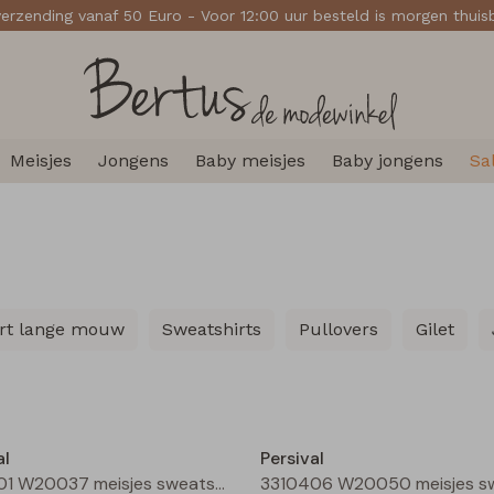
verzending vanaf 50 Euro - Voor 12:00 uur besteld is morgen thui
Meisjes
Jongens
Baby meisjes
Baby jongens
Sa
irt lange mouw
Sweatshirts
Pullovers
Gilet
Nieuw
al
Persival
3310401 W20037 meisjes sweatshirt Oranje neon