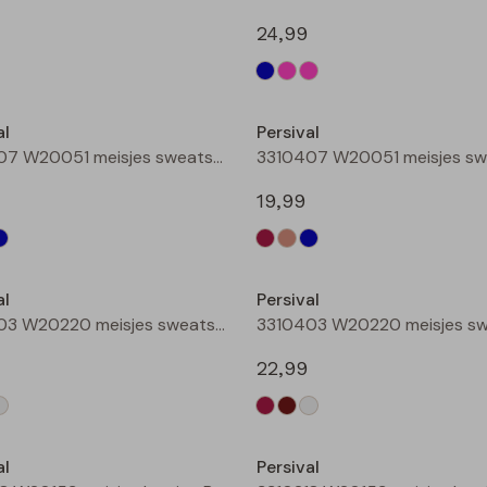
24,99
Nieuw
al
Persival
3310407 W20051 meisjes sweatshirt Bordeaux
19,99
Nieuw
al
Persival
3310403 W20220 meisjes sweatshirt Bruin donker
22,99
Nieuw
al
Persival