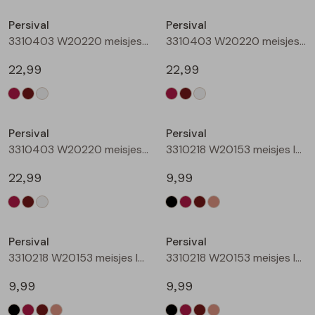
Buitenjack
Persival
Persival
3310403 W20220 meisjes sweatshirt Wijnrood
3310403 W20220 meisjes sweatshirt Bruin donker
Bermuda's
22,99
22,99
Piraat broeken
Nieuw
Nieuw
Lange broeken
Persival
Persival
3310403 W20220 meisjes sweatshirt Cream
3310218 W20153 meisjes legging Zwart
Rokken
22,99
9,99
Nieuw
Nieuw
Persival
Persival
3310218 W20153 meisjes legging Wijnrood
3310218 W20153 meisjes legging Bruin donker
9,99
9,99