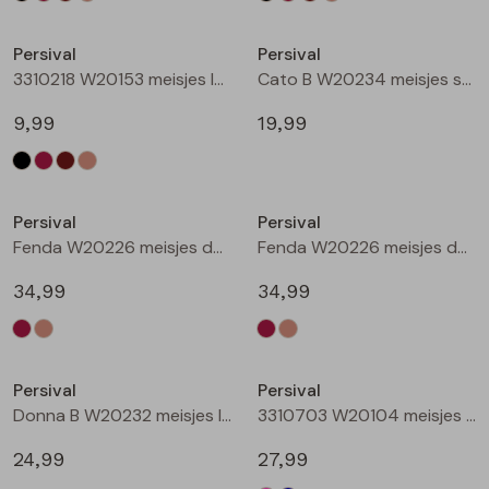
Nieuw
Nieuw
Persival
Persival
3310218 W20153 meisjes legging Taupe
Cato B W20234 meisjes sweatshirt Wijnrood
9,99
19,99
Nieuw
Nieuw
Persival
Persival
Fenda W20226 meisjes denim jack Wijnrood
Fenda W20226 meisjes denim jack Zand
34,99
34,99
Nieuw
Nieuw
Persival
Persival
Donna B W20232 meisjes lange broek Wijnrood
3310703 W20104 meisjes Jurk Cerise
24,99
27,99