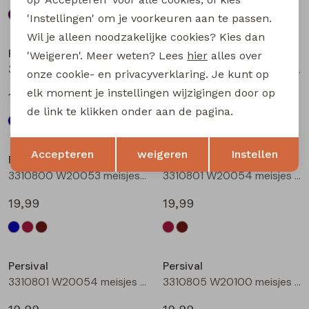
'Instellingen' om je voorkeuren aan te passen.
Wil je alleen noodzakelijke cookies? Kies dan
Persival
Persival
'Weigeren'. Meer weten? Lees
hier
alles over
3310800 W20053 meisjes rok kort Marine
3310800 W20053 meisjes rok kort Bordeaux
onze cookie- en privacyverklaring. Je kunt op
elk moment je instellingen wijzigingen door op
19,99
19,99
de link te klikken onder aan de pagina.
Opslaan
Terug
Accepteren
weigeren
Instellen
Persival
Persival
3310800 W20053 meisjes rok kort Bruin donker
3310801 W20054 meisjes rok kort Bordeaux
19,99
19,99
Persival
Persival
3310801 W20054 meisjes rok kort Bruin donker
3310805 W20100 meisjes rok kort Marine