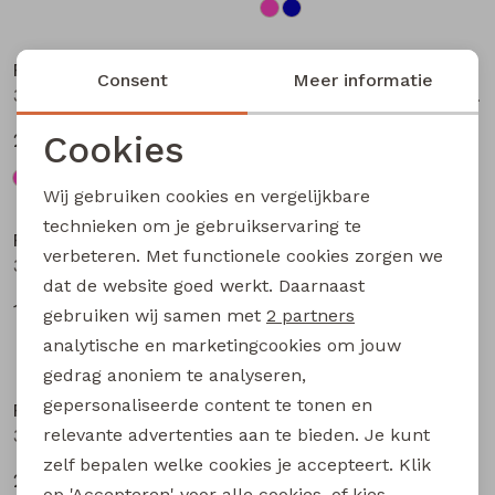
Nieuw
Nieuw
Persival
Persival
Consent
Meer informatie
3310703 W20104 meisjes Jurk Petrol
3310300 W20103 meisjes pullover Bruin donker
Cookies
27,99
19,99
Noodzakelijke cookies
Wij gebruiken cookies en vergelijkbare
Nieuw
Personalisatie cookies
technieken om je gebruikservaring te
Persival
Persival
verbeteren. Met functionele cookies zorgen we
Analytische cookies
3310807 W20102 meisjes rok kort Bordeaux
3310404 W20049 meisjes sweatshirt Paars fel
dat de website goed werkt. Daarnaast
Marketing cookies
17,99
22,99
gebruiken wij samen met
2 partners
analytische en marketingcookies om jouw
gedrag anoniem te analyseren,
gepersonaliseerde content te tonen en
Persival
Persival
relevante advertenties aan te bieden. Je kunt
3310404 W20049 meisjes sweatshirt Taupe
3310404 W20049 meisjes sweatshirt Rose fel
zelf bepalen welke cookies je accepteert. Klik
22,99
22,99
op 'Accepteren' voor alle cookies, of kies