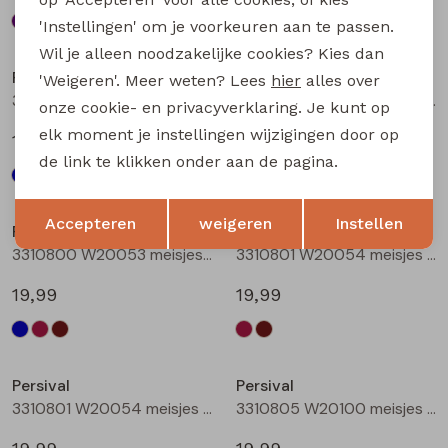
'Instellingen' om je voorkeuren aan te passen.
Wil je alleen noodzakelijke cookies? Kies dan
Persival
Persival
'Weigeren'. Meer weten? Lees
hier
alles over
3310800 W20053 meisjes rok kort Marine
3310800 W20053 meisjes rok kort Bordeaux
onze cookie- en privacyverklaring. Je kunt op
elk moment je instellingen wijzigingen door op
19,99
19,99
de link te klikken onder aan de pagina.
Opslaan
Terug
Accepteren
weigeren
Instellen
Persival
Persival
3310800 W20053 meisjes rok kort Bruin donker
3310801 W20054 meisjes rok kort Bordeaux
19,99
19,99
Persival
Persival
3310801 W20054 meisjes rok kort Bruin donker
3310805 W20100 meisjes rok kort Marine