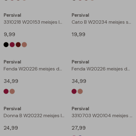
Nieuw
Nieuw
Persival
Persival
3310218 W20153 meisjes legging Taupe
Cato B W20234 meisjes sweatshirt Wijnrood
9,99
19,99
Nieuw
Nieuw
Persival
Persival
Fenda W20226 meisjes denim jack Wijnrood
Fenda W20226 meisjes denim jack Zand
34,99
34,99
Nieuw
Nieuw
Persival
Persival
Donna B W20232 meisjes lange broek Wijnrood
3310703 W20104 meisjes Jurk Cerise
24,99
27,99