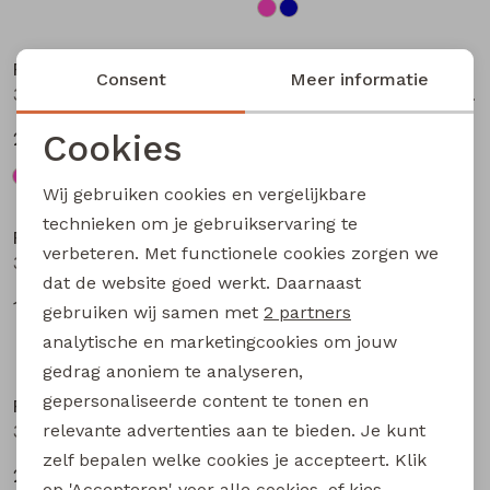
Nieuw
Nieuw
Persival
Persival
Consent
Meer informatie
3310703 W20104 meisjes Jurk Petrol
3310300 W20103 meisjes pullover Bruin donker
Cookies
27,99
19,99
Noodzakelijke cookies
Wij gebruiken cookies en vergelijkbare
Nieuw
Personalisatie cookies
technieken om je gebruikservaring te
Persival
Persival
verbeteren. Met functionele cookies zorgen we
Analytische cookies
3310807 W20102 meisjes rok kort Bordeaux
3310404 W20049 meisjes sweatshirt Paars fel
dat de website goed werkt. Daarnaast
Marketing cookies
17,99
22,99
gebruiken wij samen met
2 partners
analytische en marketingcookies om jouw
gedrag anoniem te analyseren,
gepersonaliseerde content te tonen en
Persival
Persival
relevante advertenties aan te bieden. Je kunt
3310404 W20049 meisjes sweatshirt Taupe
3310404 W20049 meisjes sweatshirt Rose fel
zelf bepalen welke cookies je accepteert. Klik
22,99
22,99
op 'Accepteren' voor alle cookies, of kies