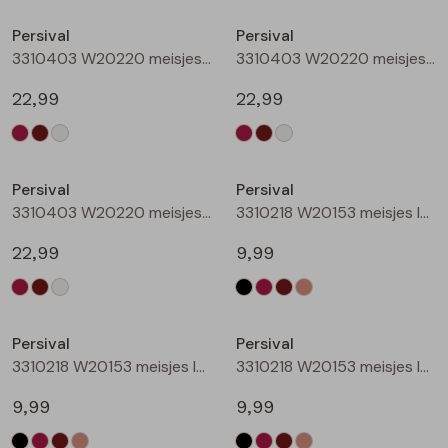
Buitenjack
Persival
Persival
3310403 W20220 meisjes sweatshirt Wijnrood
3310403 W20220 meisjes sweatshirt Bruin donker
Bermuda's
22,99
22,99
Piraat broeken
Nieuw
Nieuw
Lange broeken
Persival
Persival
3310403 W20220 meisjes sweatshirt Cream
3310218 W20153 meisjes legging Zwart
Rokken
22,99
9,99
Nieuw
Nieuw
Persival
Persival
3310218 W20153 meisjes legging Wijnrood
3310218 W20153 meisjes legging Bruin donker
9,99
9,99