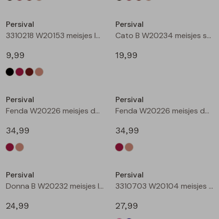
Nieuw
Nieuw
Persival
Persival
3310218 W20153 meisjes legging Taupe
Cato B W20234 meisjes sweatshirt Wijnrood
9,99
19,99
Nieuw
Nieuw
Persival
Persival
Fenda W20226 meisjes denim jack Wijnrood
Fenda W20226 meisjes denim jack Zand
34,99
34,99
Nieuw
Nieuw
Persival
Persival
Donna B W20232 meisjes lange broek Wijnrood
3310703 W20104 meisjes Jurk Cerise
24,99
27,99