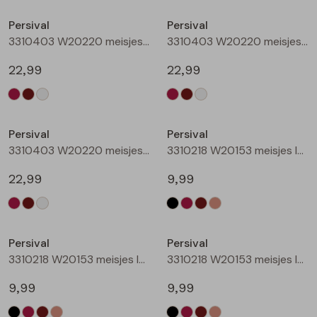
Buitenjack
Persival
Persival
3310403 W20220 meisjes sweatshirt Wijnrood
3310403 W20220 meisjes sweatshirt Bruin donker
Bermuda's
22,99
22,99
Piraat broeken
Nieuw
Nieuw
Lange broeken
Persival
Persival
3310403 W20220 meisjes sweatshirt Cream
3310218 W20153 meisjes legging Zwart
Rokken
22,99
9,99
Nieuw
Nieuw
Persival
Persival
3310218 W20153 meisjes legging Wijnrood
3310218 W20153 meisjes legging Bruin donker
9,99
9,99