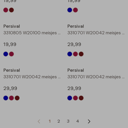
19,99
19,99
Nieuw
Persival
Persival
3310805 W20100 meisjes rok kort Bordeaux
3310701 W20042 meisjes Jurk Marine
19,99
29,99
Persival
Persival
3310701 W20042 meisjes Jurk Bordeaux
3310701 W20042 meisjes Jurk Bruin donker
29,99
29,99
1
2
3
4