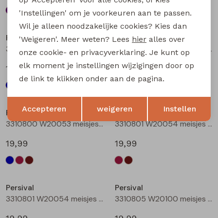
'Instellingen' om je voorkeuren aan te passen.
Nieuw
Nieuw
Wil je alleen noodzakelijke cookies? Kies dan
Persival
Persival
'Weigeren'. Meer weten? Lees
hier
alles over
3310800 W20053 meisjes rok kort Marine
3310800 W20053 meisjes rok kort Bordeaux
onze cookie- en privacyverklaring. Je kunt op
elk moment je instellingen wijzigingen door op
19,99
19,99
de link te klikken onder aan de pagina.
Nieuw
Nieuw
Opslaan
Terug
Accepteren
weigeren
Instellen
Persival
Persival
3310800 W20053 meisjes rok kort Bruin donker
3310801 W20054 meisjes rok kort Bordeaux
19,99
19,99
Nieuw
Nieuw
Persival
Persival
3310801 W20054 meisjes rok kort Bruin donker
3310805 W20100 meisjes rok kort Marine