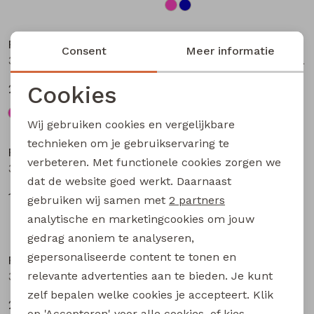
Nieuw
Nieuw
Persival
Persival
Consent
Meer informatie
3310703 W20104 meisjes Jurk Petrol
3310300 W20103 meisjes pullover Bruin donker
Cookies
27,99
19,99
Noodzakelijke cookies
Wij gebruiken cookies en vergelijkbare
Nieuw
Nieuw
Personalisatie cookies
technieken om je gebruikservaring te
Persival
Persival
verbeteren. Met functionele cookies zorgen we
Analytische cookies
3310807 W20102 meisjes rok kort Bordeaux
3310404 W20049 meisjes sweatshirt Paars fel
dat de website goed werkt. Daarnaast
Marketing cookies
17,99
22,99
gebruiken wij samen met
2 partners
analytische en marketingcookies om jouw
Nieuw
Nieuw
gedrag anoniem te analyseren,
gepersonaliseerde content te tonen en
Persival
Persival
relevante advertenties aan te bieden. Je kunt
3310404 W20049 meisjes sweatshirt Taupe
3310404 W20049 meisjes sweatshirt Rose fel
zelf bepalen welke cookies je accepteert. Klik
22,99
22,99
op 'Accepteren' voor alle cookies, of kies