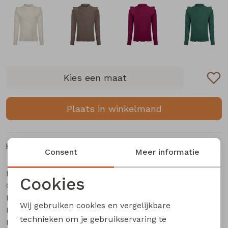
Buitenjack
Bermuda's
Piraat broeken
Kies een maat
Lange broeken
Plaats in winkelmand
Rokken
Kenmerken
Consent
Meer informatie
Merk
Persival
Cookies
Categorie
Meisjes t-shirts lange mouw
Noodzakelijke cookies
Leverancierscode
3310609 W20145
Wij gebruiken cookies en vergelijkbare
Bestelcode
405001251
Personalisatie cookies
technieken om je gebruikservaring te
Kleur
Bruin donker