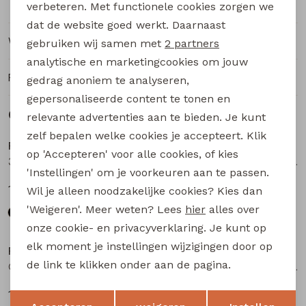
verbeteren. Met functionele cookies zorgen we
Analytische cookies
dat de website goed werkt. Daarnaast
Marketing cookies
Winkelvoorraad
gebruiken wij samen met
2 partners
analytische en marketingcookies om jouw
Ruilen en retourneren
gedrag anoniem te analyseren,
gepersonaliseerde content te tonen en
Gerelateerde producten
relevante advertenties aan te bieden. Je kunt
zelf bepalen welke cookies je accepteert. Klik
Persival
Persival
op 'Accepteren' voor alle cookies, of kies
3310604 W20111 meisjes t-shirts lange mouw Zwart
Olivia W20242 meisjes t-shirts lange mouw Wijnrood
'Instellingen' om je voorkeuren aan te passen.
14,99
14,99
Wil je alleen noodzakelijke cookies? Kies dan
'Weigeren'. Meer weten? Lees
hier
alles over
onze cookie- en privacyverklaring. Je kunt op
elk moment je instellingen wijzigingen door op
Persival
Persival
de link te klikken onder aan de pagina.
Olivia W20242 meisjes t-shirts lange mouw Kit
Olivia W20242 meisjes t-shirts lange mouw Zwart
14,99
14,99
Opslaan
Terug