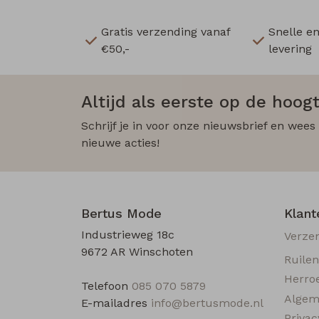
Gratis verzending vanaf
Snelle e
€50,-
levering
Altijd als eerste op de hoogt
Schrijf je in voor onze nieuwsbrief en wees
nieuwe acties!
Bertus Mode
Klant
Industrieweg 18c
Verze
9672 AR Winschoten
Ruile
Herro
Telefoon
085 070 5879
Algem
E-mailadres
info@bertusmode.nl
Privac