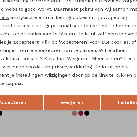
uikservaring te verbeteren. Met functionele cookies zorg
Analytische cookies
Marketing cookies
Le
de website goed werkt. Daarnaast gebruiken wij samen m
Be
ners
analytische en marketingcookies om jouw gedrag
Kl
iem te analyseren, gepersonaliseerde content te tonen en
vante advertenties aan te bieden. Je kunt zelf bepalen wel
Wi
es je accepteert. Klik op 'Accepteren' voor alle cookies, of
tellingen' om je voorkeuren aan te passen. Wil je alleen
Ru
zakelijke cookies? Kies dan 'Weigeren'. Meer weten? Lees
s over onze cookie- en privacyverklaring. Je kunt op elk
nt je instellingen wijzigingen door op de link te klikken 
al
Persival
de pagina.
Olivia W20242 meisjes t-shirts lange mouw Wijnrood
Opslaan
Terug
Accepteren
weigeren
14,99
Instelle