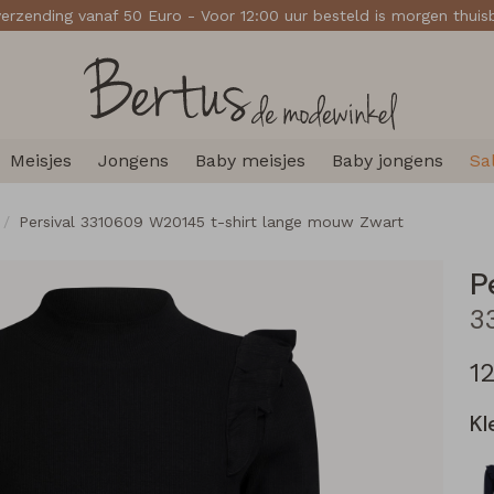
verzending vanaf 50 Euro - Voor 12:00 uur besteld is morgen thui
Meisjes
Jongens
Baby meisjes
Baby jongens
Sa
Persival 3310609 W20145 t-shirt lange mouw Zwart
P
1
Kl