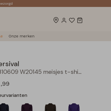
sbezorgd
le
Onze merken
ersival
3310609 W20145 meisjes t-shirts lange mouw Zwart
2,99
eurvarianten