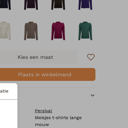
Kies een maat
Plaats in winkelmand
atie
nmerken
rk
Persival
tegorie
Meisjes t-shirts lange
mouw