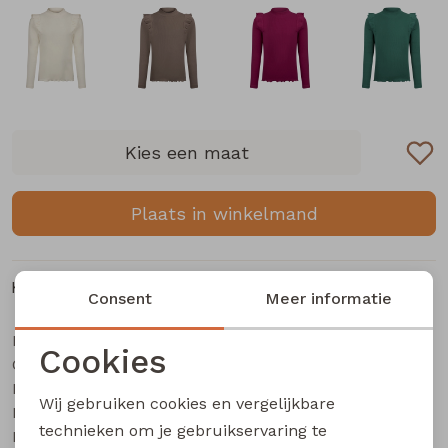
Buitenjack
Bermuda's
Piraat broeken
Kies een maat
Lange broeken
Plaats in winkelmand
Rokken
Kenmerken
Consent
Meer informatie
Merk
Persival
Cookies
Categorie
Meisjes t-shirts lange mouw
Noodzakelijke cookies
Leverancierscode
3310609 W20145
Wij gebruiken cookies en vergelijkbare
Bestelcode
405001249
Personalisatie cookies
technieken om je gebruikservaring te
Kleur
Marine