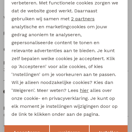
verbeteren. Met functionele cookies zorgen we
Analytische cookies
dat de website goed werkt. Daarnaast
Marketing cookies
Winkelvoorraad
gebruiken wij samen met
2 partners
analytische en marketingcookies om jouw
Ruilen en retourneren
gedrag anoniem te analyseren,
gepersonaliseerde content te tonen en
Gerelateerde producten
relevante advertenties aan te bieden. Je kunt
zelf bepalen welke cookies je accepteert. Klik
Persival
Persival
op 'Accepteren' voor alle cookies, of kies
3310604 W20111 meisjes t-shirts lange mouw Zwart
Olivia W20242 meisjes t-shirts lange mouw Wijnrood
'Instellingen' om je voorkeuren aan te passen.
14,99
14,99
Wil je alleen noodzakelijke cookies? Kies dan
'Weigeren'. Meer weten? Lees
hier
alles over
onze cookie- en privacyverklaring. Je kunt op
elk moment je instellingen wijzigingen door op
Persival
Persival
de link te klikken onder aan de pagina.
Olivia W20242 meisjes t-shirts lange mouw Kit
Olivia W20242 meisjes t-shirts lange mouw Zwart
14,99
14,99
Opslaan
Terug