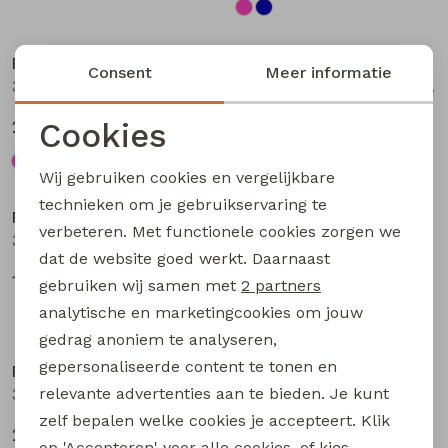
Nieuw
Nieuw
Persival
Persival
Consent
Meer informatie
3310703 W20104 meisjes Jurk Petrol
3310300 W20103 meisjes pullover Bruin donker
Cookies
27,99
19,99
Noodzakelijke cookies
Wij gebruiken cookies en vergelijkbare
Nieuw
Personalisatie cookies
technieken om je gebruikservaring te
Persival
Persival
verbeteren. Met functionele cookies zorgen we
Analytische cookies
3310807 W20102 meisjes rok kort Bordeaux
3310404 W20049 meisjes sweatshirt Paars fel
dat de website goed werkt. Daarnaast
Marketing cookies
17,99
22,99
gebruiken wij samen met
2 partners
analytische en marketingcookies om jouw
gedrag anoniem te analyseren,
gepersonaliseerde content te tonen en
Persival
Persival
relevante advertenties aan te bieden. Je kunt
3310404 W20049 meisjes sweatshirt Taupe
3310404 W20049 meisjes sweatshirt Rose fel
zelf bepalen welke cookies je accepteert. Klik
22,99
22,99
op 'Accepteren' voor alle cookies, of kies