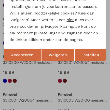
'Instellingen' om je voorkeuren aan te passen.
Wil je alleen noodzakelijke cookies? Kies dan
Persival
Persival
'Weigeren'. Meer weten? Lees
hier
alles over
3310800 W20053 meisjes rok kort Marine
3310800 W20053 meisjes rok kort Bordeaux
onze cookie- en privacyverklaring. Je kunt op
elk moment je instellingen wijzigingen door op
19,99
19,99
de link te klikken onder aan de pagina.
Opslaan
Terug
Accepteren
weigeren
Instellen
Persival
Persival
3310800 W20053 meisjes rok kort Bruin donker
3310801 W20054 meisjes rok kort Bordeaux
19,99
19,99
Persival
Persival
3310801 W20054 meisjes rok kort Bruin donker
3310805 W20100 meisjes rok kort Marine