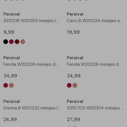
Nieuw
Nieuw
Persival
Persival
3310218 W20153 meisjes legging Taupe
Cato B W20234 meisjes sweatshirt Wijnrood
9,99
19,99
Nieuw
Nieuw
Persival
Persival
Fenda W20226 meisjes denim jack Wijnrood
Fenda W20226 meisjes denim jack Zand
34,99
34,99
Nieuw
Nieuw
Persival
Persival
Donna B W20232 meisjes lange broek Wijnrood
3310703 W20104 meisjes Jurk Cerise
24,99
27,99