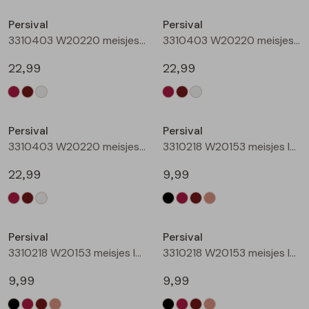
Buitenjack
Persival
Persival
3310403 W20220 meisjes sweatshirt Wijnrood
3310403 W20220 meisjes sweatshirt Bruin donker
Bermuda's
22,99
22,99
Piraat broeken
Nieuw
Nieuw
Lange broeken
Persival
Persival
3310403 W20220 meisjes sweatshirt Cream
3310218 W20153 meisjes legging Zwart
Rokken
22,99
9,99
Nieuw
Nieuw
Persival
Persival
3310218 W20153 meisjes legging Wijnrood
3310218 W20153 meisjes legging Bruin donker
9,99
9,99