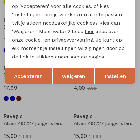
op 'Accepteren' voor alle cookies, of kies
'Instellingen' om je voorkeuren aan te passen.
Ravagio
Ravagio
Wil je alleen noodzakelijke cookies? Kies dan
Bez W20208 jongens T-shirt lm Raf
Bez W20208 jongens T-shirt lm Marine
'Weigeren'. Meer weten? Lees
hier
alles over
17,99
17,99
onze cookie- en privacyverklaring. Je kunt op
elk moment je instellingen wijzigingen door op
Sale
de link te klikken onder aan de pagina.
Ravagio
Ravagio
Opslaan
Terug
Bez W20208 jongens T-shirt lm Bruin
B61H-02 Z10683 jongens singlet Kit
Accepteren
weigeren
Instellen
17,99
4,00
7,99
Sale
Sale
Ravagio
Ravagio
Alvan Z10227 jongens lange broek Antra
Alvan Z10227 jongens lange broek Grijs midden
15,00
15,00
29,99
29,99