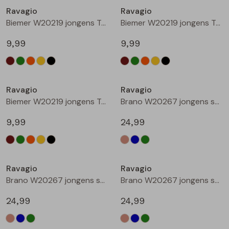
Ravagio
Ravagio
Blouses lange mouw
Bermuda's
Jackjes
Lange broeken
Biemer W20219 jongens T-shirts korte mouw Oranje roest
Biemer W20219 jongens T-shirts korte mouw Geel
9,99
9,99
Sweatshirts
Lange broek
Jassen
Leggings
Nieuw
Nieuw
Pullover
Bermudas
Rokken
Ravagio
Ravagio
Biemer W20219 jongens T-shirts korte mouw Zwart
Brano W20267 jongens sweatshirt Zand
Vesten
Lange broeken
Sweatshirts
9,99
24,99
Gilet spencers
Leggings
T-shirts lange mouw
Nieuw
Nieuw
Ravagio
Ravagio
Jackjes
Rokken
Tops
Brano W20267 jongens sweatshirt Raf
Brano W20267 jongens sweatshirt Mint
Blazers
Vesten
24,99
24,99
Nieuw
Nieuw