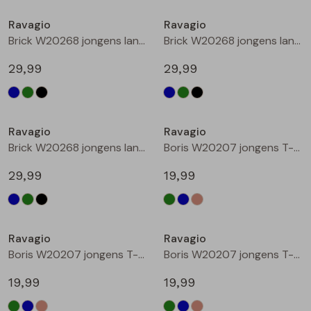
Buitenjack
Ravagio
Ravagio
Brick W20268 jongens lange broek Marine
Brick W20268 jongens lange broek Groen donker
Bermuda's
29,99
29,99
Piraat broeken
Nieuw
Nieuw
Lange broeken
Ravagio
Ravagio
Brick W20268 jongens lange broek Zwart
Boris W20207 jongens T-shirt lm Groen donker
Rokken
29,99
19,99
Nieuw
Nieuw
Ravagio
Ravagio
Boris W20207 jongens T-shirt lm Kobalt
Boris W20207 jongens T-shirt lm Ecru melee
19,99
19,99