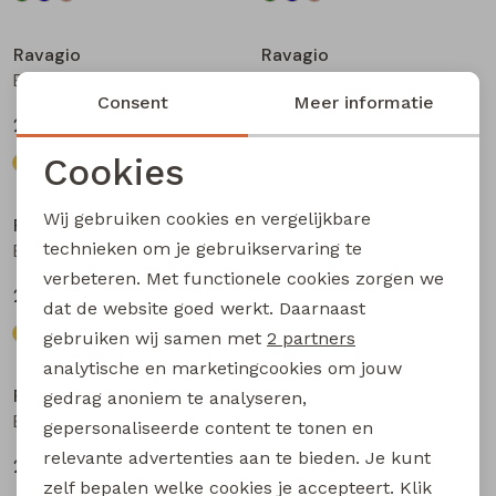
Ravagio
Ravagio
Bogan W20218 jongens sweatshirt Geel
Bogan W20218 jongens sweatshirt Beige
Consent
Meer informatie
22,99
22,99
Cookies
Noodzakelijke cookies
Wij gebruiken cookies en vergelijkbare
Ravagio
Ravagio
Personalisatie cookies
technieken om je gebruikservaring te
Bogan W20218 jongens sweatshirt Grijs
Bogan W20218 jongens sweatshirt Oranje
verbeteren. Met functionele cookies zorgen we
Analytische cookies
22,99
22,99
dat de website goed werkt. Daarnaast
Marketing cookies
gebruiken wij samen met
2 partners
analytische en marketingcookies om jouw
Ravagio
Ravagio
gedrag anoniem te analyseren,
Bogan W20218 jongens sweatshirt Kobalt
Bogan W20218 jongens sweatshirt Mint
gepersonaliseerde content te tonen en
relevante advertenties aan te bieden. Je kunt
22,99
22,99
zelf bepalen welke cookies je accepteert. Klik