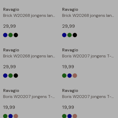
Buitenjack
Ravagio
Ravagio
Brick W20268 jongens lange broek Marine
Brick W20268 jongens lange broek Groen donker
Bermuda's
29,99
29,99
Piraat broeken
Nieuw
Nieuw
Lange broeken
Ravagio
Ravagio
Brick W20268 jongens lange broek Zwart
Boris W20207 jongens T-shirt lm Groen donker
Rokken
29,99
19,99
Nieuw
Nieuw
Ravagio
Ravagio
Boris W20207 jongens T-shirt lm Kobalt
Boris W20207 jongens T-shirt lm Ecru melee
19,99
19,99