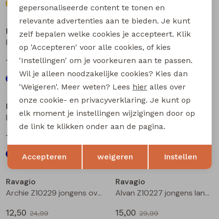
gepersonaliseerde content te tonen en
relevante advertenties aan te bieden. Je kunt
Ravagio
Ravagio
zelf bepalen welke cookies je accepteert. Klik
Bez W20208 jongens T-shirt lm Raf
Bez W20208 jongens T-shirt lm Marine
op 'Accepteren' voor alle cookies, of kies
'Instellingen' om je voorkeuren aan te passen.
17,99
17,99
Wil je alleen noodzakelijke cookies? Kies dan
'Weigeren'. Meer weten? Lees
hier
alles over
Sale
onze cookie- en privacyverklaring. Je kunt op
Ravagio
Ravagio
elk moment je instellingen wijzigingen door op
Bez W20208 jongens T-shirt lm Bruin
B61H-02 Z10683 jongens singlet Kit
de link te klikken onder aan de pagina.
17,99
4,00
7,99
Opslaan
Terug
Accepteren
weigeren
Instellen
Sale
Sale
Ravagio
Ravagio
Archie Z10229 jongens overhemd km Groen donker
Alvan Z10227 jongens lange broek Antra
12,50
15,00
24,99
29,99