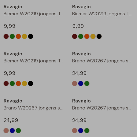
Ravagio
Ravagio
Blouses lange mouw
Bermuda's
Jackjes
Lange broeken
Lange broeken
Biemer W20219 jongens T-shirts korte mouw Oranje roest
Biemer W20219 jongens T-shirts korte mouw Geel
9,99
9,99
Sweatshirts
Lange broek
Jassen
Leggings
Nieuw
Nieuw
Pullover
Bermudas
Rokken
Ravagio
Ravagio
Biemer W20219 jongens T-shirts korte mouw Zwart
Brano W20267 jongens sweatshirt Zand
Vesten
Lange broeken
Sweatshirts
9,99
24,99
Gilet spencers
Leggings
T-shirts lange mouw
Nieuw
Nieuw
Ravagio
Ravagio
Jackjes
Rokken
Tops
Brano W20267 jongens sweatshirt Raf
Brano W20267 jongens sweatshirt Mint
Blazers
Vesten
24,99
24,99
Nieuw
Nieuw