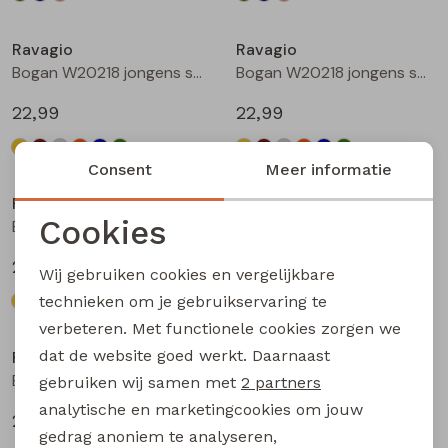
Ravagio
Ravagio
Bogan W20218 jongens sweatshirt Geel
Bogan W20218 jongens sweatshirt Beige
22,99
22,99
Consent
Meer informatie
Ravagio
Ravagio
Cookies
Bogan W20218 jongens sweatshirt Grijs
Bogan W20218 jongens sweatshirt Oranje
Noodzakelijke cookies
22,99
22,99
Wij gebruiken cookies en vergelijkbare
Personalisatie cookies
technieken om je gebruikservaring te
verbeteren. Met functionele cookies zorgen we
Analytische cookies
dat de website goed werkt. Daarnaast
Ravagio
Ravagio
Marketing cookies
Bogan W20218 jongens sweatshirt Kobalt
Bogan W20218 jongens sweatshirt Mint
gebruiken wij samen met
2 partners
analytische en marketingcookies om jouw
22,99
22,99
gedrag anoniem te analyseren,