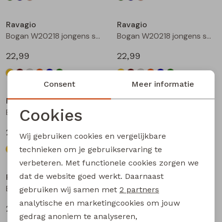
Ravagio
Ravagio
Bogan W20218 jongens sweatshirt Geel
Bogan W20218 jongens sweatshirt Beige
22,99
22,99
Consent
Meer informatie
Ravagio
Ravagio
Cookies
Bogan W20218 jongens sweatshirt Grijs
Bogan W20218 jongens sweatshirt Oranje
Noodzakelijke cookies
22,99
22,99
Wij gebruiken cookies en vergelijkbare
Personalisatie cookies
technieken om je gebruikservaring te
verbeteren. Met functionele cookies zorgen we
Analytische cookies
dat de website goed werkt. Daarnaast
Ravagio
Ravagio
Marketing cookies
Bogan W20218 jongens sweatshirt Kobalt
Bogan W20218 jongens sweatshirt Mint
gebruiken wij samen met
2 partners
analytische en marketingcookies om jouw
22,99
22,99
gedrag anoniem te analyseren,