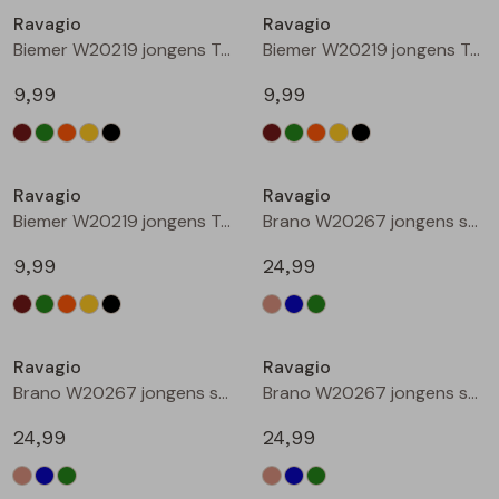
Ravagio
Ravagio
Blouses lange mouw
Bermuda's
Jackjes
Lange broeken
Lange broeken
Biemer W20219 jongens T-shirts korte mouw Oranje roest
Biemer W20219 jongens T-shirts korte mouw Geel
9,99
9,99
Sweatshirts
Lange broek
Jassen
Leggings
Nieuw
Nieuw
Pullover
Bermudas
Rokken
Ravagio
Ravagio
Biemer W20219 jongens T-shirts korte mouw Zwart
Brano W20267 jongens sweatshirt Zand
Vesten
Lange broeken
Sweatshirts
9,99
24,99
Gilet spencers
Leggings
T-shirts lange mouw
Nieuw
Nieuw
Ravagio
Ravagio
Jackjes
Rokken
Tops
Brano W20267 jongens sweatshirt Raf
Brano W20267 jongens sweatshirt Mint
Blazers
Vesten
24,99
24,99
Nieuw
Nieuw