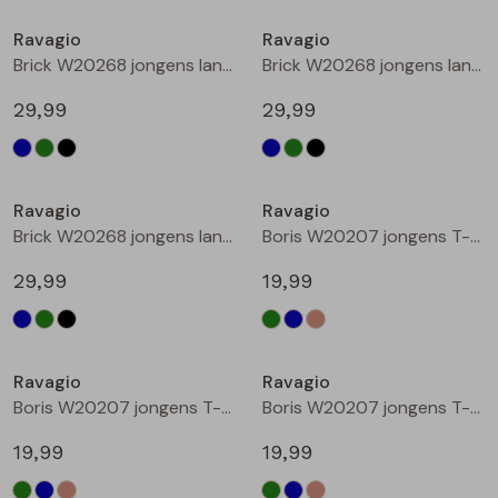
Buitenjack
Ravagio
Ravagio
Brick W20268 jongens lange broek Marine
Brick W20268 jongens lange broek Groen donker
Bermuda's
29,99
29,99
Piraat broeken
Nieuw
Nieuw
Lange broeken
Ravagio
Ravagio
Brick W20268 jongens lange broek Zwart
Boris W20207 jongens T-shirt lm Groen donker
Rokken
29,99
19,99
Nieuw
Nieuw
Ravagio
Ravagio
Boris W20207 jongens T-shirt lm Kobalt
Boris W20207 jongens T-shirt lm Ecru melee
19,99
19,99