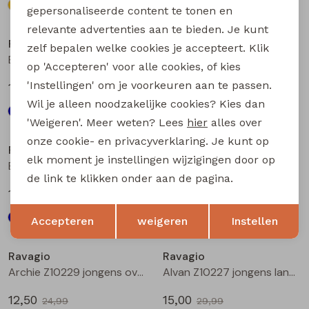
gepersonaliseerde content te tonen en
relevante advertenties aan te bieden. Je kunt
Ravagio
Ravagio
zelf bepalen welke cookies je accepteert. Klik
Bez W20208 jongens T-shirt lm Raf
Bez W20208 jongens T-shirt lm Marine
op 'Accepteren' voor alle cookies, of kies
'Instellingen' om je voorkeuren aan te passen.
17,99
17,99
Wil je alleen noodzakelijke cookies? Kies dan
'Weigeren'. Meer weten? Lees
hier
alles over
Sale
onze cookie- en privacyverklaring. Je kunt op
Ravagio
Ravagio
elk moment je instellingen wijzigingen door op
Bez W20208 jongens T-shirt lm Bruin
B61H-02 Z10683 jongens singlet Kit
de link te klikken onder aan de pagina.
17,99
4,00
7,99
Opslaan
Terug
Accepteren
weigeren
Instellen
Sale
Sale
Ravagio
Ravagio
Archie Z10229 jongens overhemd km Groen donker
Alvan Z10227 jongens lange broek Antra
12,50
15,00
24,99
29,99