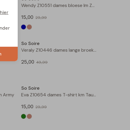
Wendy Z10551 dames bloese lm Indigo
Wendy Z10551 dames bloese lm Zand
hier
15,00
29,99
onder
Sale
Sale
So Soire
Tamara Z10655 dames T-shirt km Taupe
Veraly Z10446 dames lange broek Wit
n
25,00
49,99
Sale
Sale
So Soire
km Army
Eva Z10654 dames T-shirt km Taupe
15,00
29,99