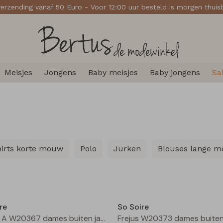
verzending vanaf 50 Euro - Voor 12:00 uur besteld is morgen thui
Meisjes
Jongens
Baby meisjes
Baby jongens
Sa
hirts korte mouw
Polo
Jurken
Blouses lange 
Nieuw
re
So Soire
Boxing A W20367 dames buiten jack Blauw midden