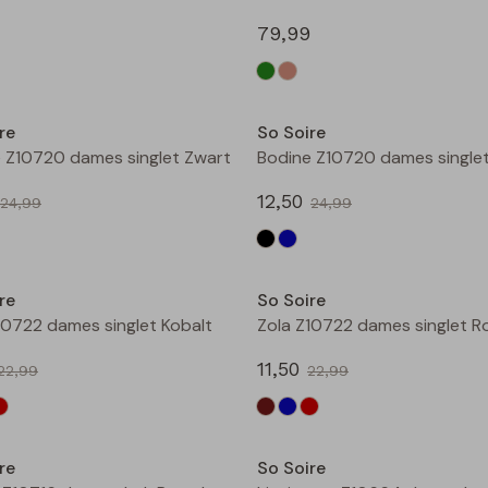
79,99
Sale
re
So Soire
 Z10720 dames singlet Zwart
12,50
24,99
24,99
Sale
re
So Soire
10722 dames singlet Kobalt
Zola Z10722 dames singlet 
11,50
22,99
22,99
Sale
re
So Soire