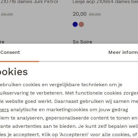
 Z10716 dames Jurk Petrol
20,00
39,99
39,99
Sale
re
So Soire
 Z10717 dames Jurk Zand
Brittanie Z10719 dames Jurk
Consent
Meer inform
17,50
34,99
34,99
okies
Noodzakelijke cookies
Personalisatie cookies
Sale
gebruiken cookies en vergelijkbare technieken om je
re
So Soire
uikservaring te verbeteren. Met functionele cookies zorg
Analytische cookies
Marketing cookies
Lianna Z10669 dames piraat Groen licht
de website goed werkt. Daarnaast gebruiken wij samen m
10,00
ners
analytische en marketingcookies om jouw gedrag
39,99
19,99
iem te analyseren, gepersonaliseerde content te tonen en
Sale
vante advertenties aan te bieden. Je kunt zelf bepalen wel
es je accepteert. Klik op 'Accepteren' voor alle cookies, of
re
So Soire