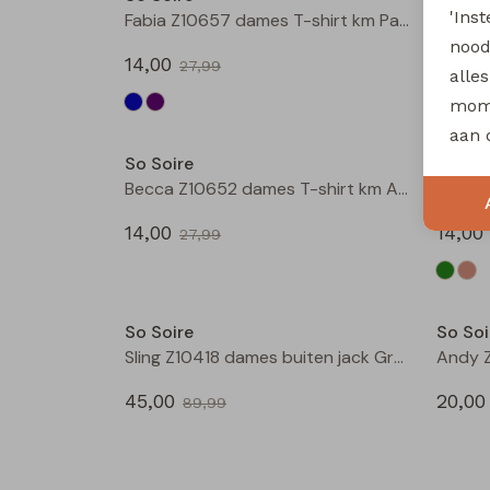
'Ins
Fabia Z10657 dames T-shirt km Paars
nood
14,00
14,00
27,99
alle
mome
Sale
aan 
So Soire
So Soi
Becca Z10652 dames T-shirt km Army
14,00
14,00
27,99
Sale
So Soire
So Soi
Sling Z10418 dames buiten jack Groen mos
45,00
20,00
89,99