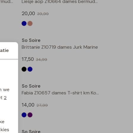
Liesje aop Z10664 dames bermuda Indigo
Liesje aop Z10664 dames bermuda Taupe
20,00
39,99
Sale
Sale
So Soire
 Zwart
Brittanie Z10719 dames Jurk Marine
atie
17,50
34,99
Sale
Sale
So Soire
en we
Pernille Z10549 dames T-shirt km Blauw licht
Fabia Z10657 dames T-shirt km Kobalt
et
2
14,00
27,99
Sale
Sale
ke
 kies
So Soire