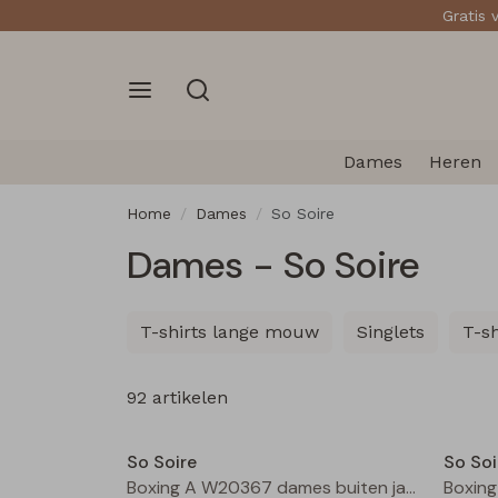
Gratis 
Dames
Heren
Home
Dames
So Soire
Dames - So Soire
T-shirts lange mouw
Singlets
T-s
92 artikelen
Nieuw
So Soire
So Soi
Boxing A W20367 dames buiten jack Ecru zand