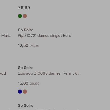
79,99
Sale
Sale
So Soire
Bodine Z10720 dames singlet Marine
Pip Z10721 dames singlet Ecru
12,50
24,99
Sale
Sale
So Soire
Rood
Lois aop Z10665 dames T-shirt km Indigo
15,00
29,99
Sale
Sale
So Soire