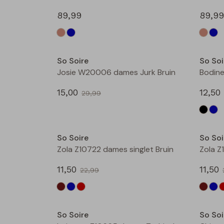
89,99
89,99
Sale
So Soire
So Soi
Josie W20006 dames Jurk Bruin
Bodine
15,00
12,50
29,99
Sale
So Soire
So Soi
Zola Z10722 dames singlet Bruin
Zola Z
11,50
11,50
22,99
Sale
So Soire
So Soi