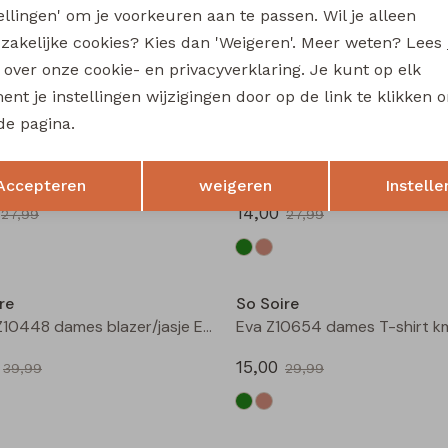
tellingen' om je voorkeuren aan te passen. Wil je alleen
May Z10647 dames T-shirt km Army
zakelijke cookies? Kies dan 'Weigeren'. Meer weten? Lees
15,00
27,99
29,99
s over onze cookie- en privacyverklaring. Je kunt op elk
nt je instellingen wijzigingen door op de link te klikken 
Sale
de pagina.
re
So Soire
Opslaan
Terug
Tamara Z10655 dames T-shirt km Army
Accepteren
weigeren
Instelle
14,00
27,99
27,99
Sale
re
So Soire
Andy Z10448 dames blazer/jasje Ecru
Eva Z10654 dames T-shirt 
15,00
39,99
29,99