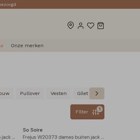
sbezorgd
le
Onze merken
mouw
Pullover
Vesten
Gilet spencers
Blazers
1
Filter
So Soire
Frejus W20373 dames buiten jack Groen
Frejus W20373 dames buiten jack Ecru naturel