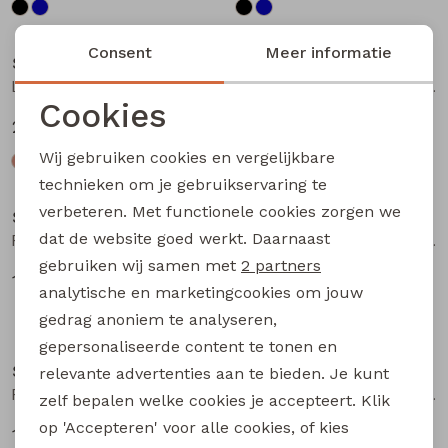
Sale
Sale
Consent
Meer informatie
So Soire
So Soire
Lianna Z10669 dames piraat Zand
Lianna Z10669 dames piraat Groen licht
Cookies
20,00
20,00
39,99
39,99
Noodzakelijke cookies
Wij gebruiken cookies en vergelijkbare
Personalisatie cookies
Sale
Sale
technieken om je gebruikservaring te
verbeteren. Met functionele cookies zorgen we
Analytische cookies
So Soire
So Soire
dat de website goed werkt. Daarnaast
Pernille Z10549 dames T-shirt km Blauw licht
Fabia Z10657 dames T-shirt km Kobalt
Marketing cookies
gebruiken wij samen met
2 partners
10,00
14,00
19,99
27,99
analytische en marketingcookies om jouw
gedrag anoniem te analyseren,
Sale
Sale
gepersonaliseerde content te tonen en
So Soire
So Soire
relevante advertenties aan te bieden. Je kunt
Fabia Z10657 dames T-shirt km Paars
May Z10647 dames T-shirt km Army
zelf bepalen welke cookies je accepteert. Klik
op 'Accepteren' voor alle cookies, of kies
14,00
14,00
27,99
27,99