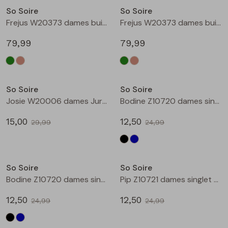
So Soire
So Soire
Blouses lange mouw
Bermuda's
Jackjes
Lange broeken
Lange broeken
Frejus W20373 dames buiten jack Groen
Frejus W20373 dames buiten jack Ecru naturel
79,99
79,99
Sweatshirts
Lange broek
Jassen
Leggings
Sale
Sale
Pullover
Bermudas
Rokken
So Soire
So Soire
Josie W20006 dames Jurk Bruin
Bodine Z10720 dames singlet Zwart
Vesten
Lange broeken
Sweatshirts
15,00
12,50
29,99
24,99
Gilet spencers
Leggings
T-shirts lange mouw
Sale
Sale
So Soire
So Soire
Jackjes
Rokken
Tops
Bodine Z10720 dames singlet Marine
Pip Z10721 dames singlet Ecru
Blazers
Vesten
12,50
12,50
24,99
24,99
Sale
Sale