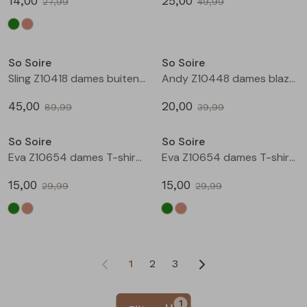
14,00
25,00
27,99
49,99
Sale
Sale
So Soire
So Soire
Sling Z10418 dames buiten jack Groen mos
Andy Z10448 dames blazer/jasje Ecru
45,00
20,00
89,99
39,99
Sale
Sale
So Soire
So Soire
Eva Z10654 dames T-shirt km Army
Eva Z10654 dames T-shirt km Taupe
15,00
15,00
29,99
29,99
1
2
3
1