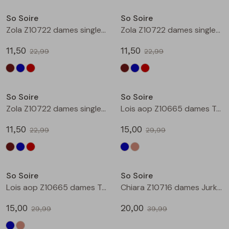
Buitenjack
So Soire
So Soire
Zola Z10722 dames singlet Bruin
Zola Z10722 dames singlet Kobalt
Bermuda's
11,50
11,50
22,99
22,99
Piraat broeken
Sale
Sale
Lange broeken
So Soire
So Soire
Zola Z10722 dames singlet Rood
Lois aop Z10665 dames T-shirt km Indigo
Rokken
11,50
15,00
22,99
29,99
Sale
Sale
So Soire
So Soire
Lois aop Z10665 dames T-shirt km Taupe
Chiara Z10716 dames Jurk Petrol
15,00
20,00
29,99
39,99