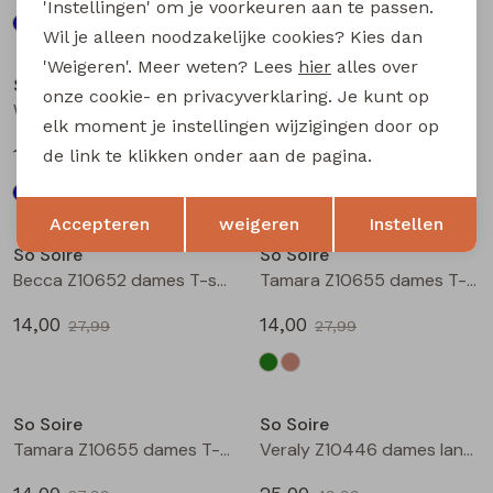
'Instellingen' om je voorkeuren aan te passen.
Wil je alleen noodzakelijke cookies? Kies dan
Sale
Sale
'Weigeren'. Meer weten? Lees
hier
alles over
So Soire
So Soire
onze cookie- en privacyverklaring. Je kunt op
Wendy Z10551 dames bloese lm Indigo
Wendy Z10551 dames bloese lm Zand
elk moment je instellingen wijzigingen door op
15,00
15,00
de link te klikken onder aan de pagina.
29,99
29,99
Opslaan
Terug
Sale
Sale
Accepteren
weigeren
Instellen
So Soire
So Soire
Becca Z10652 dames T-shirt km Army
Tamara Z10655 dames T-shirt km Army
14,00
14,00
27,99
27,99
Sale
Sale
So Soire
So Soire
Tamara Z10655 dames T-shirt km Taupe
Veraly Z10446 dames lange broek Wit