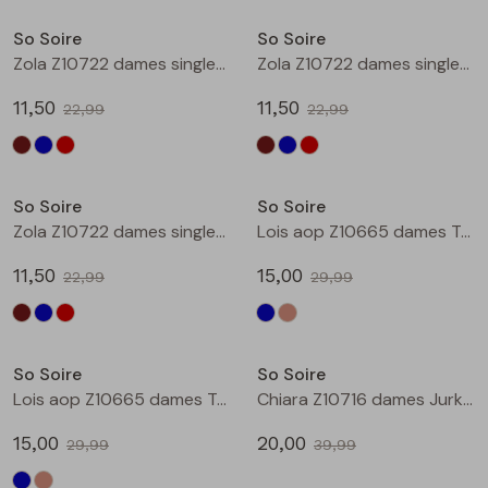
Buitenjack
So Soire
So Soire
Zola Z10722 dames singlet Bruin
Zola Z10722 dames singlet Kobalt
Bermuda's
11,50
11,50
22,99
22,99
Piraat broeken
Sale
Sale
Lange broeken
So Soire
So Soire
Zola Z10722 dames singlet Rood
Lois aop Z10665 dames T-shirt km Indigo
Rokken
11,50
15,00
22,99
29,99
Sale
Sale
So Soire
So Soire
Lois aop Z10665 dames T-shirt km Taupe
Chiara Z10716 dames Jurk Petrol
15,00
20,00
29,99
39,99