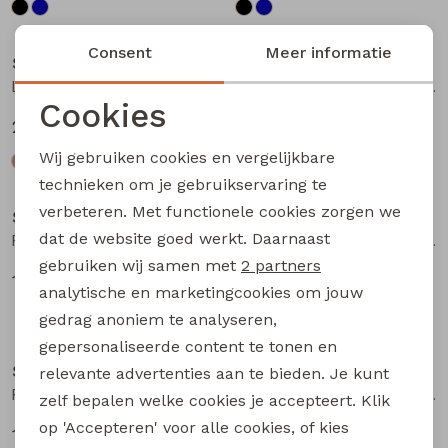
Sale
Sale
Consent
Meer informatie
So Soire
So Soire
Lianna Z10669 dames piraat Zand
Lianna Z10669 dames piraat Groen licht
Cookies
20,00
20,00
39,99
39,99
Noodzakelijke cookies
Wij gebruiken cookies en vergelijkbare
Personalisatie cookies
Sale
Sale
technieken om je gebruikservaring te
verbeteren. Met functionele cookies zorgen we
Analytische cookies
So Soire
So Soire
dat de website goed werkt. Daarnaast
Pernille Z10549 dames T-shirt km Blauw licht
Fabia Z10657 dames T-shirt km Kobalt
Marketing cookies
gebruiken wij samen met
2 partners
10,00
14,00
19,99
27,99
analytische en marketingcookies om jouw
gedrag anoniem te analyseren,
Sale
Sale
gepersonaliseerde content te tonen en
So Soire
So Soire
relevante advertenties aan te bieden. Je kunt
Fabia Z10657 dames T-shirt km Paars
May Z10647 dames T-shirt km Army
zelf bepalen welke cookies je accepteert. Klik
op 'Accepteren' voor alle cookies, of kies
14,00
14,00
27,99
27,99