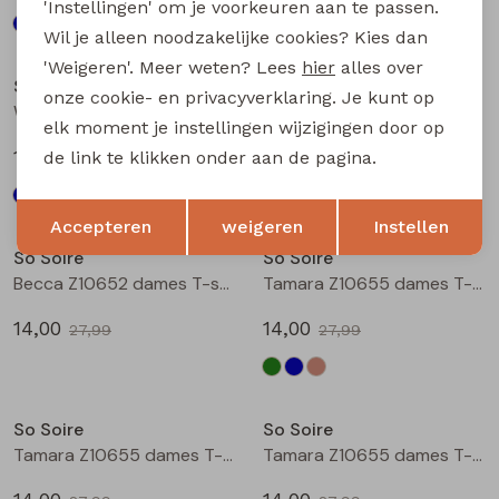
'Instellingen' om je voorkeuren aan te passen.
Wil je alleen noodzakelijke cookies? Kies dan
Sale
Sale
'Weigeren'. Meer weten? Lees
hier
alles over
So Soire
So Soire
onze cookie- en privacyverklaring. Je kunt op
Wendy Z10551 dames bloese lm Indigo
Wendy Z10551 dames bloese lm Zand
elk moment je instellingen wijzigingen door op
15,00
15,00
de link te klikken onder aan de pagina.
29,99
29,99
Opslaan
Terug
Sale
Sale
Accepteren
weigeren
Instellen
So Soire
So Soire
Becca Z10652 dames T-shirt km Army
Tamara Z10655 dames T-shirt km Army
14,00
14,00
27,99
27,99
Sale
Sale
So Soire
So Soire
Tamara Z10655 dames T-shirt km Indigo
Tamara Z10655 dames T-shirt km Taupe