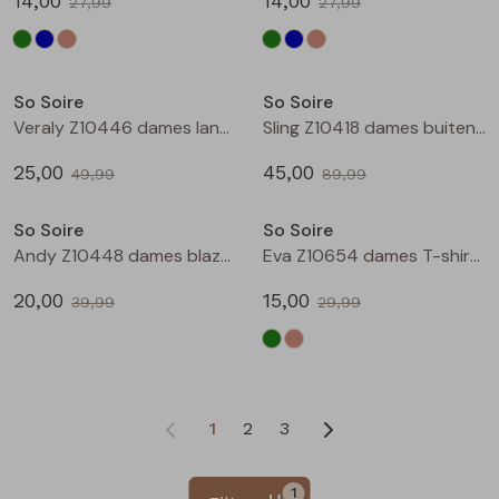
14,00
14,00
27,99
27,99
Sale
Sale
So Soire
So Soire
Veraly Z10446 dames lange broek Wit
Sling Z10418 dames buiten jack Groen mos
25,00
45,00
49,99
89,99
Sale
Sale
So Soire
So Soire
Andy Z10448 dames blazer/jasje Ecru
Eva Z10654 dames T-shirt km Army
20,00
15,00
39,99
29,99
1
2
3
1