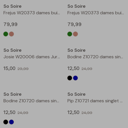
So Soire
So Soire
Blouses lange mouw
Bermuda's
Jackjes
Lange broeken
Lange broeken
Frejus W20373 dames buiten jack Groen
Frejus W20373 dames buiten jack Ecru naturel
79,99
79,99
Sweatshirts
Lange broek
Jassen
Leggings
Sale
Sale
Pullover
Bermudas
Rokken
So Soire
So Soire
Josie W20006 dames Jurk Bruin
Bodine Z10720 dames singlet Zwart
Vesten
Lange broeken
Sweatshirts
15,00
12,50
29,99
24,99
Gilet spencers
Leggings
T-shirts lange mouw
Sale
Sale
So Soire
So Soire
Jackjes
Rokken
Tops
Bodine Z10720 dames singlet Marine
Pip Z10721 dames singlet Ecru
Blazers
Vesten
12,50
12,50
24,99
24,99
Sale
Sale