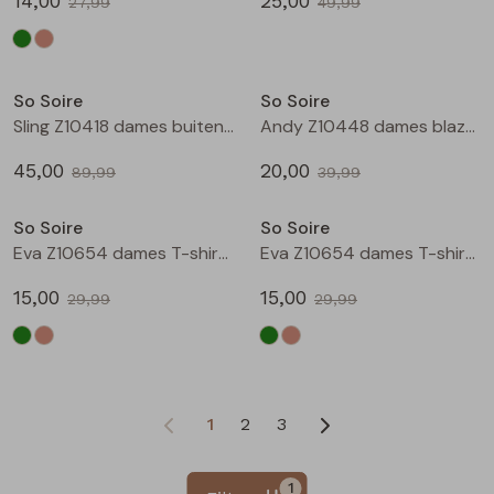
14,00
25,00
27,99
49,99
Sale
Sale
So Soire
So Soire
Sling Z10418 dames buiten jack Groen mos
Andy Z10448 dames blazer/jasje Ecru
45,00
20,00
89,99
39,99
Sale
Sale
So Soire
So Soire
Eva Z10654 dames T-shirt km Army
Eva Z10654 dames T-shirt km Taupe
15,00
15,00
29,99
29,99
1
2
3
1