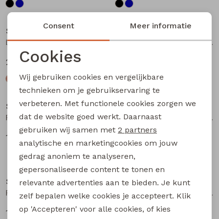
Sale
Sale
Consent
Meer informatie
So Soire
So Soire
Lianna Z10669 dames piraat Zand
Lianna Z10669 dames piraat Groen licht
Cookies
20,00
20,00
39,99
39,99
Noodzakelijke cookies
Wij gebruiken cookies en vergelijkbare
Personalisatie cookies
Sale
Sale
technieken om je gebruikservaring te
verbeteren. Met functionele cookies zorgen we
Analytische cookies
So Soire
So Soire
dat de website goed werkt. Daarnaast
Pernille Z10549 dames T-shirt km Blauw licht
Fabia Z10657 dames T-shirt km Kobalt
Marketing cookies
gebruiken wij samen met
2 partners
10,00
14,00
19,99
27,99
analytische en marketingcookies om jouw
gedrag anoniem te analyseren,
Sale
Sale
gepersonaliseerde content te tonen en
So Soire
So Soire
relevante advertenties aan te bieden. Je kunt
Fabia Z10657 dames T-shirt km Paars
May Z10647 dames T-shirt km Army
zelf bepalen welke cookies je accepteert. Klik
op 'Accepteren' voor alle cookies, of kies
14,00
14,00
27,99
27,99