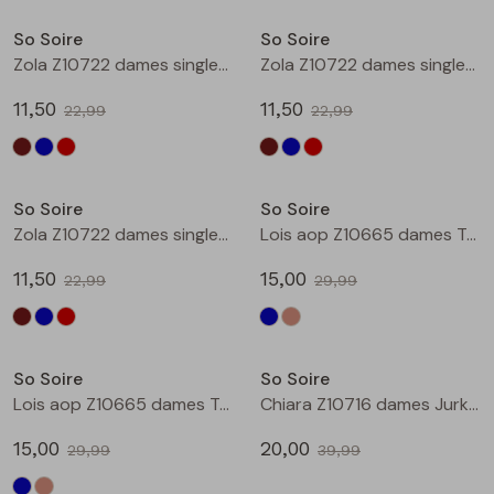
Buitenjack
So Soire
So Soire
Zola Z10722 dames singlet Bruin
Zola Z10722 dames singlet Kobalt
Bermuda's
11,50
11,50
22,99
22,99
Piraat broeken
Sale
Sale
Lange broeken
So Soire
So Soire
Zola Z10722 dames singlet Rood
Lois aop Z10665 dames T-shirt km Indigo
Rokken
11,50
15,00
22,99
29,99
Sale
Sale
So Soire
So Soire
Lois aop Z10665 dames T-shirt km Taupe
Chiara Z10716 dames Jurk Petrol
15,00
20,00
29,99
39,99