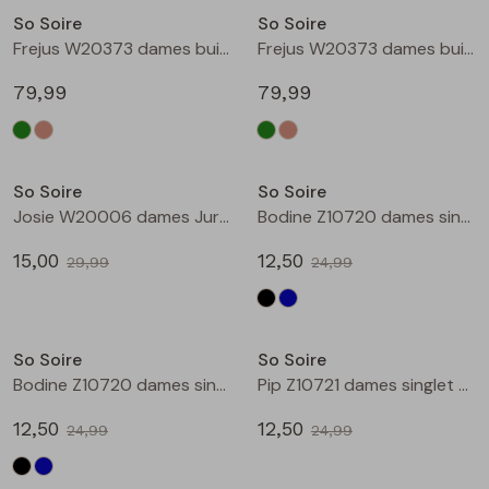
So Soire
So Soire
Blouses lange mouw
Bermuda's
Jackjes
Lange broeken
Lange broeken
Frejus W20373 dames buiten jack Groen
Frejus W20373 dames buiten jack Ecru naturel
79,99
79,99
Sweatshirts
Lange broek
Jassen
Leggings
Sale
Sale
Pullover
Bermudas
Rokken
So Soire
So Soire
Josie W20006 dames Jurk Bruin
Bodine Z10720 dames singlet Zwart
Vesten
Lange broeken
Sweatshirts
15,00
12,50
29,99
24,99
Gilet spencers
Leggings
T-shirts lange mouw
Sale
Sale
So Soire
So Soire
Jackjes
Rokken
Tops
Bodine Z10720 dames singlet Marine
Pip Z10721 dames singlet Ecru
Blazers
Vesten
12,50
12,50
24,99
24,99
Sale
Sale