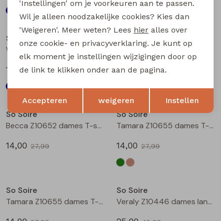
'Instellingen' om je voorkeuren aan te passen.
Wil je alleen noodzakelijke cookies? Kies dan
Sale
Sale
'Weigeren'. Meer weten? Lees
hier
alles over
So Soire
So Soire
onze cookie- en privacyverklaring. Je kunt op
Wendy Z10551 dames bloese lm Indigo
Wendy Z10551 dames bloese lm Zand
elk moment je instellingen wijzigingen door op
15,00
15,00
de link te klikken onder aan de pagina.
29,99
29,99
Opslaan
Terug
Sale
Sale
Accepteren
weigeren
Instellen
So Soire
So Soire
Becca Z10652 dames T-shirt km Army
Tamara Z10655 dames T-shirt km Army
14,00
14,00
27,99
27,99
Sale
Sale
So Soire
So Soire
Tamara Z10655 dames T-shirt km Taupe
Veraly Z10446 dames lange broek Wit