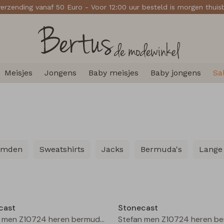
verzending vanaf 50 Euro - Voor 12:00 uur besteld is morgen thui
Meisjes
Jongens
Baby meisjes
Baby jongens
Sa
emden
Sweatshirts
Jacks
Bermuda's
Lange
Sale
cast
Stonecast
Stefan men Z10724 heren bermuda Greyblue