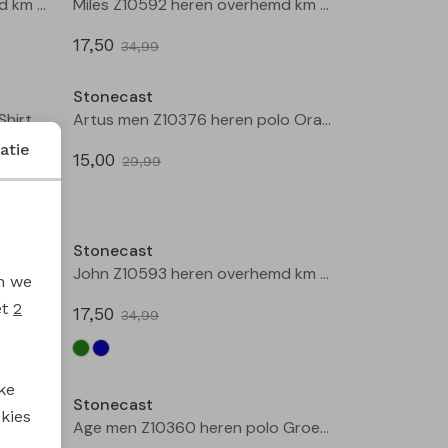
Steve Z10591 heren overhemd km Blauw
Miles Z10592 heren overhemd km Marine
17,50
34,99
Sale
Sale
Stonecast
Arturo men Z10307 heren T-Shirt km Raf
Artus men Z10376 heren polo Oranje
atie
15,00
29,99
Sale
Sale
Stonecast
John Z10593 heren overhemd km Groen mos
John Z10593 heren overhemd km Marine
en we
et
2
17,50
34,99
Sale
Sale
ke
Stonecast
 kies
Mitch Z10594 heren overhemd km Groen mos
Age men Z10360 heren polo Groen mos