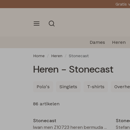
Gratis 
Dames
Heren
Home
Heren
Stonecast
Heren - Stonecast
Polo's
Singlets
T-shirts
Overh
86 artikelen
Sale
Stonecast
Stone
Iwan men Z10723 heren bermuda Bleached denim