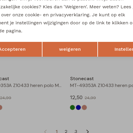
17,50
zakelijke cookies? Kies dan 'Weigeren'. Meer weten? Lees
34,99
34,99
s over onze cookie- en privacyverklaring. Je kunt op elk
Sale
nt je instellingen wijzigingen door op de link te klikken 
de pagina.
cast
Stonecast
Aldon men Z10375 heren polo Groen mos
Opslaan
Terug
Accepteren
weigeren
Instelle
15,00
29,99
29,99
Sale
cast
Stonecast
MT-49353A Z10433 heren polo Marine
12,50
24,99
24,99
1
2
3