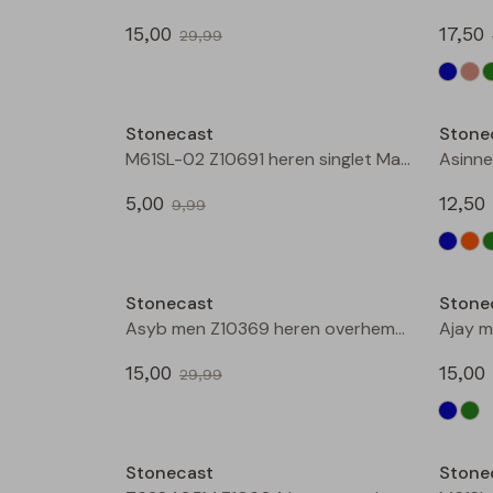
15,00
17,50
29,99
Sale
Stonecast
Stone
M61SL-02 Z10691 heren singlet Marine
5,00
12,50
9,99
Sale
Stonecast
Stone
Asyb men Z10369 heren overhemd km Groen mos
15,00
15,00
29,99
Sale
Stonecast
Stone