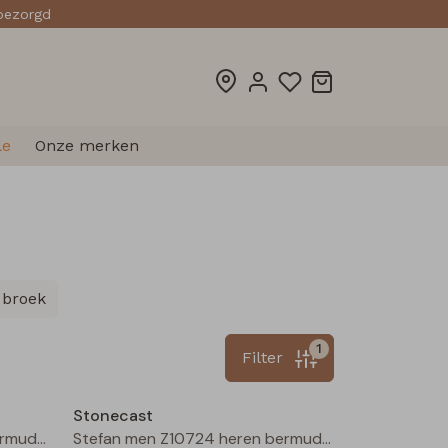
sbezorgd
le
Onze merken
 broek
1
Filter
Sale
Sale
Stonecast
Stefan men Z10724 heren bermuda Zand
Stefan men Z10724 heren bermuda Army