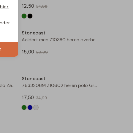
12,50
hier
24,99
Sale
Sale
onder
Stonecast
Arno men Z10377 heren polo Groen mos
Aaldert men Z10380 heren overhemd km Bruin licht
n
15,00
29,99
Sale
Sale
Stonecast
MT-49353A Z10433 heren polo Zand
7633206M Z10602 heren polo Groen
17,50
34,99