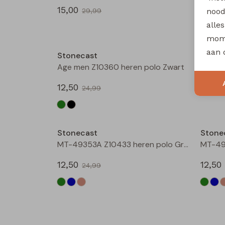
15,00
17,50
nood
29,99
alle
Sale
mome
aan 
Stonecast
Stone
Age men Z10360 heren polo Zwart
12,50
15,00
24,99
Sale
Stonecast
Stone
MT-49353A Z10433 heren polo Groen donker
12,50
12,50
24,99