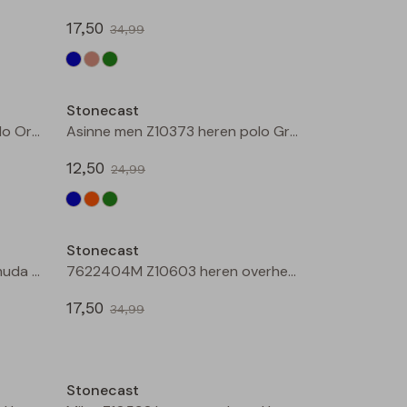
17,50
34,99
Sale
Sale
Stonecast
Asinne men Z10373 heren polo Oranje
Asinne men Z10373 heren polo Groen
12,50
24,99
Sale
Sale
Stonecast
Ajay men Z10304 heren bermuda Groen donker
7622404M Z10603 heren overhemd km Marine
17,50
34,99
Sale
Sale
Stonecast