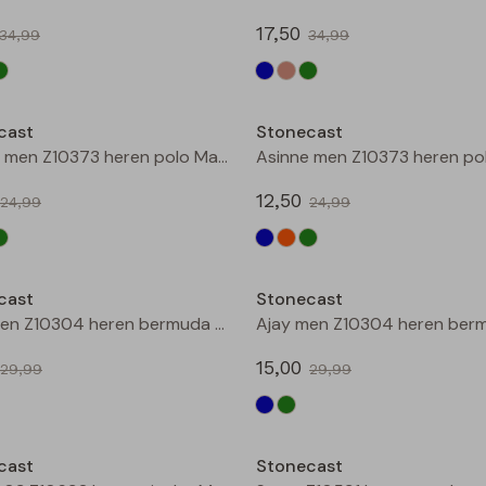
17,50
34,99
34,99
Sale
cast
Stonecast
Asinne men Z10373 heren polo Marine
12,50
24,99
24,99
Sale
cast
Stonecast
Ajay men Z10304 heren bermuda Marine
15,00
29,99
29,99
Sale
cast
Stonecast