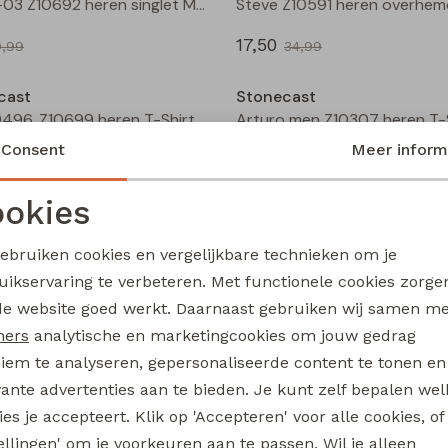
M61SL-03 Z10692 heren singlet Marine
17,50
9,99
34,99
Sale
cast
Stonecast
MT-49496. Z10699 heren T-Shirt km raf/jeans
Consent
Meer inform
10,00
19,99
19,99
okies
Sale
Noodzakelijke cookies
Personalisatie cookies
cast
Stonecast
gebruiken cookies en vergelijkbare technieken om je
7627019M Z10606 heren buiten jack Marine
uikservaring te verbeteren. Met functionele cookies zorg
Analytische cookies
Marketing cookies
de website goed werkt. Daarnaast gebruiken wij samen m
17,50
69,99
34,99
ners
analytische en marketingcookies om jouw gedrag
iem te analyseren, gepersonaliseerde content te tonen en
Sale
vante advertenties aan te bieden. Je kunt zelf bepalen wel
cast
Stonecast
es je accepteert. Klik op 'Accepteren' voor alle cookies, of
Mitch Z10594 heren overhemd km Marine
tellingen' om je voorkeuren aan te passen. Wil je alleen