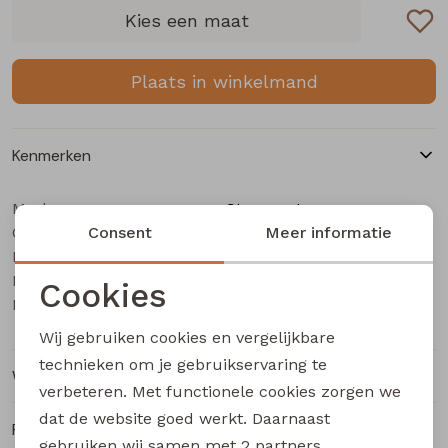
Buitenjack
Kies een maat
Bermuda's
Plaats in winkelmand
Piraat broeken
Kenmerken
Lange broeken
Merk
Stonecast
Categorie
Rokken
Consent
Heren T-Shirt km
Meer informatie
Leverancierscode
Asinc men Z10365
Bestelcode
103000893
Cookies
Kleur
Bruin
Noodzakelijke cookies
Wij gebruiken cookies en vergelijkbare
Personalisatie cookies
technieken om je gebruikservaring te
Winkelvoorraad
verbeteren. Met functionele cookies zorgen we
Analytische cookies
dat de website goed werkt. Daarnaast
Ruilen en retourneren
Marketing cookies
gebruiken wij samen met
2 partners