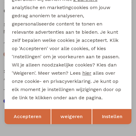
analytische en marketingcookies om jouw
Gerelateerde producten
Sale
Sale
gedrag anoniem te analyseren,
gepersonaliseerde content te tonen en
Stonecast
Stonecast
MT-49496. Z10699 heren T-Shirt km raf/jeans
MT-49496. Z10699 heren T-Shirt km Kit
relevante advertenties aan te bieden. Je kunt
zelf bepalen welke cookies je accepteert. Klik
10,00
10,00
19,99
19,99
op 'Accepteren' voor alle cookies, of kies
'Instellingen' om je voorkeuren aan te passen.
Sale
Sale
Wil je alleen noodzakelijke cookies? Kies dan
Stonecast
Stonecast
'Weigeren'. Meer weten? Lees
hier
alles over
Arturo men Z10307 heren T-Shirt km Raf
534111M Z10571 heren T-Shirt km Groen mos
onze cookie- en privacyverklaring. Je kunt op
elk moment je instellingen wijzigingen door op
10,00
9,00
19,99
17,99
de link te klikken onder aan de pagina.
Opslaan
Terug
Accepteren
weigeren
Instellen