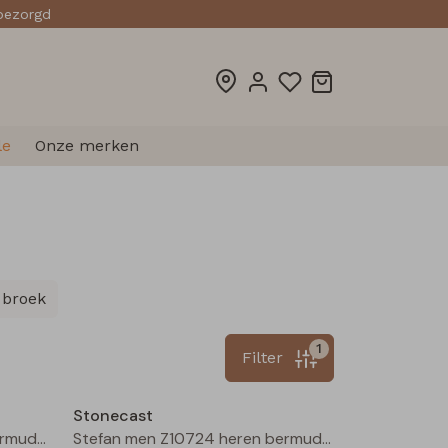
sbezorgd
le
Onze merken
 broek
1
Filter
Sale
Sale
Stonecast
Stefan men Z10724 heren bermuda Zand
Stefan men Z10724 heren bermuda Army