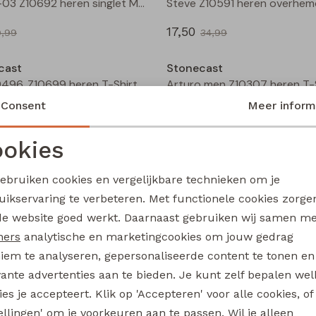
M61SL-03 Z10692 heren singlet Marine
17,50
9,99
34,99
Sale
cast
Stonecast
MT-49496. Z10699 heren T-Shirt km raf/jeans
Consent
Meer inform
10,00
19,99
19,99
okies
Sale
Noodzakelijke cookies
Personalisatie cookies
cast
Stonecast
gebruiken cookies en vergelijkbare technieken om je
7627019M Z10606 heren buiten jack Marine
uikservaring te verbeteren. Met functionele cookies zorg
Analytische cookies
Marketing cookies
de website goed werkt. Daarnaast gebruiken wij samen m
17,50
69,99
34,99
ners
analytische en marketingcookies om jouw gedrag
iem te analyseren, gepersonaliseerde content te tonen en
Sale
vante advertenties aan te bieden. Je kunt zelf bepalen wel
cast
Stonecast
es je accepteert. Klik op 'Accepteren' voor alle cookies, of
Mitch Z10594 heren overhemd km Marine
tellingen' om je voorkeuren aan te passen. Wil je alleen