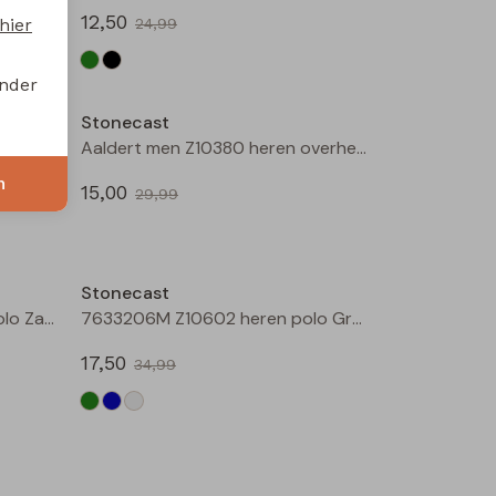
12,50
hier
24,99
Sale
Sale
onder
Stonecast
Arno men Z10377 heren polo Groen mos
Aaldert men Z10380 heren overhemd km Bruin licht
n
15,00
29,99
Sale
Sale
Stonecast
MT-49353A Z10433 heren polo Zand
7633206M Z10602 heren polo Groen
17,50
34,99