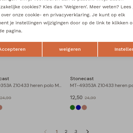
17,50
zakelijke cookies? Kies dan 'Weigeren'. Meer weten? Lees
34,99
34,99
s over onze cookie- en privacyverklaring. Je kunt op elk
Sale
nt je instellingen wijzigingen door op de link te klikken 
de pagina.
cast
Stonecast
Aldon men Z10375 heren polo Groen mos
Opslaan
Terug
Accepteren
weigeren
Instelle
15,00
29,99
29,99
Sale
cast
Stonecast
MT-49353A Z10433 heren polo Marine
12,50
24,99
24,99
1
2
3