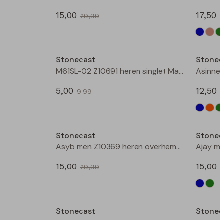
15,00
17,50
29,99
Sale
Stonecast
Stone
M61SL-02 Z10691 heren singlet Marine
5,00
12,50
9,99
Sale
Stonecast
Stone
Asyb men Z10369 heren overhemd km Groen mos
15,00
15,00
29,99
Sale
Stonecast
Stone