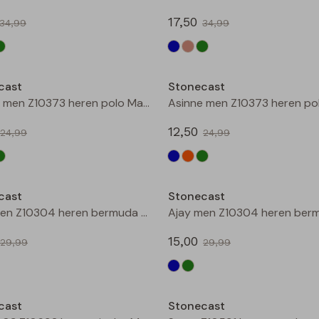
17,50
34,99
34,99
Sale
cast
Stonecast
Asinne men Z10373 heren polo Marine
12,50
24,99
24,99
Sale
cast
Stonecast
Ajay men Z10304 heren bermuda Marine
15,00
29,99
29,99
Sale
cast
Stonecast