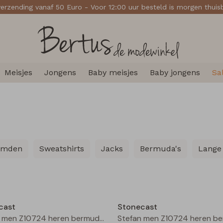
verzending vanaf 50 Euro - Voor 12:00 uur besteld is morgen thui
Meisjes
Jongens
Baby meisjes
Baby jongens
Sa
emden
Sweatshirts
Jacks
Bermuda's
Lange
Sale
cast
Stonecast
Stefan men Z10724 heren bermuda Greyblue