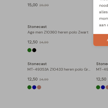
15,00
17,50
nood
29,99
alle
Sale
mome
aan 
Stonecast
Stone
Age men Z10360 heren polo Zwart
12,50
15,00
24,99
Sale
Stonecast
Stone
MT-49353A Z10433 heren polo Groen donker
12,50
12,50
24,99