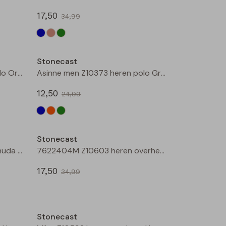
17,50
34,99
Sale
Sale
Stonecast
Asinne men Z10373 heren polo Oranje
Asinne men Z10373 heren polo Groen
12,50
24,99
Sale
Sale
Stonecast
Ajay men Z10304 heren bermuda Groen donker
7622404M Z10603 heren overhemd km Marine
17,50
34,99
Sale
Sale
Stonecast