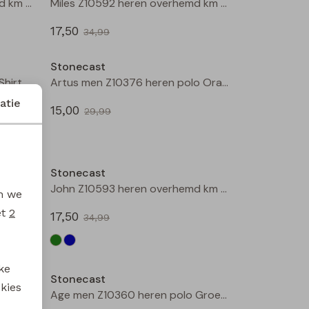
Steve Z10591 heren overhemd km Blauw
Miles Z10592 heren overhemd km Marine
17,50
34,99
Sale
Sale
Stonecast
Arturo men Z10307 heren T-Shirt km Raf
Artus men Z10376 heren polo Oranje
atie
15,00
29,99
Sale
Sale
Stonecast
John Z10593 heren overhemd km Groen mos
John Z10593 heren overhemd km Marine
en we
et
2
17,50
34,99
Sale
Sale
ke
Stonecast
 kies
Mitch Z10594 heren overhemd km Groen mos
Age men Z10360 heren polo Groen mos