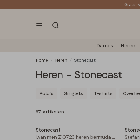
Gratis 
Dames
Heren
Home
Heren
Stonecast
Heren - Stonecast
Polo's
Singlets
T-shirts
Overh
87 artikelen
Sale
Stonecast
Stone
Iwan men Z10723 heren bermuda Bleached denim