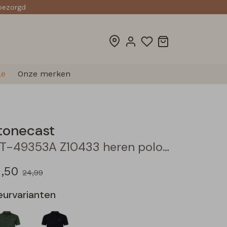
sbezorgd
le
Onze merken
tonecast
MT-49353A Z10433 heren polo Zand
2,50
24,99
eurvarianten