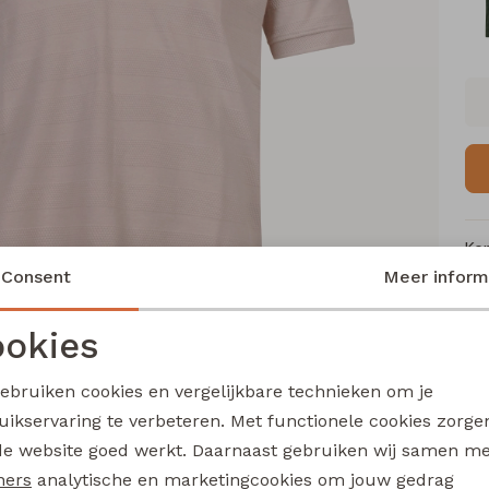
Ke
Consent
Meer inform
Me
Ca
okies
Le
Noodzakelijke cookies
Personalisatie cookies
Be
gebruiken cookies en vergelijkbare technieken om je
Kl
uikservaring te verbeteren. Met functionele cookies zorg
Analytische cookies
Marketing cookies
de website goed werkt. Daarnaast gebruiken wij samen m
ners
analytische en marketingcookies om jouw gedrag