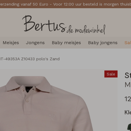
verzending vanaf 50 Euro - Voor 12:00 uur besteld is morgen thui
Meisjes
Jongens
Baby meisjes
Baby jongens
Sa
T-49353A Z10433 polo's Zand
S
Sale
1
Kl