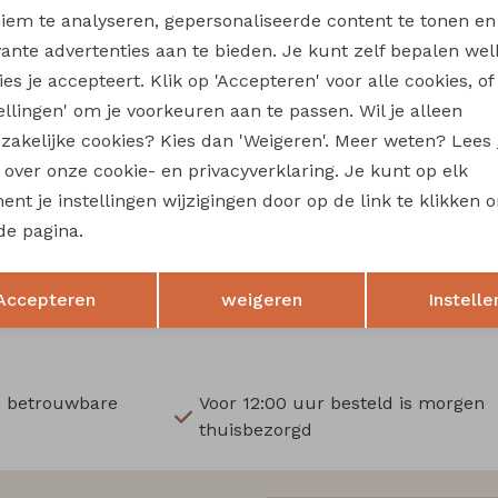
Wi
iem te analyseren, gepersonaliseerde content te tonen en
vante advertenties aan te bieden. Je kunt zelf bepalen wel
Ru
es je accepteert. Klik op 'Accepteren' voor alle cookies, of
tellingen' om je voorkeuren aan te passen. Wil je alleen
Sale
zakelijke cookies? Kies dan 'Weigeren'. Meer weten? Lees
cast
Stonecast
s over onze cookie- en privacyverklaring. Je kunt op elk
Asinne men Z10373 heren polo Groen
nt je instellingen wijzigingen door op de link te klikken 
12,50
de pagina.
24,99
24,99
Opslaan
Terug
Accepteren
weigeren
Instelle
n betrouwbare
Voor 12:00 uur besteld is morgen
thuisbezorgd