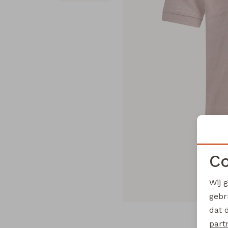
Co
Wij 
gebr
dat 
part