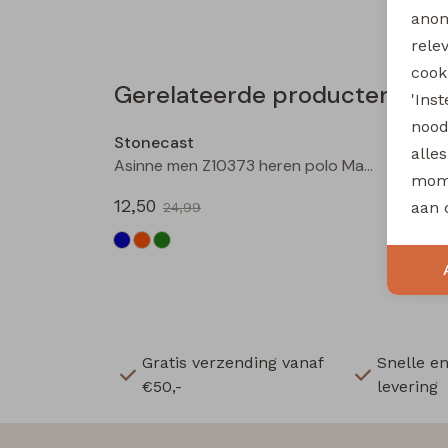
anon
rele
cooki
Gerelateerde producten
'Ins
Sale
nood
Stonecast
Stone
alle
Asinne men Z10373 heren polo Marine
mome
12,50
12,50
aan 
24,99
Gratis verzending vanaf
Snelle e
€50,-
levering