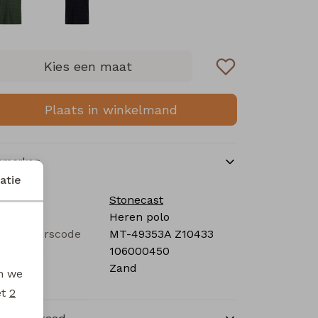
Kies een maat
Plaats in winkelmand
nmerken
atie
rk
Stonecast
tegorie
Heren polo
verancierscode
MT-49353A Z10433
stelcode
106000450
eur
Zand
en we
et
2