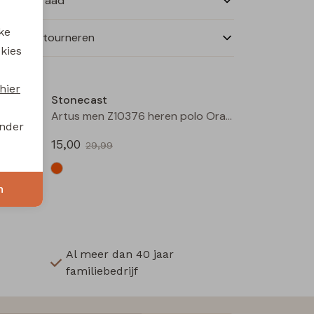
nkelvoorraad
ke
ilen en retourneren
 kies
Sale
Sale
hier
Stonecast
Asinne men Z10373 heren polo Oranje
Artus men Z10376 heren polo Oranje
onder
15,00
29,99
n
Al meer dan 40 jaar
familiebedrijf