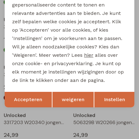
gepersonaliseerde content te tonen en
relevante advertenties aan te bieden. Je kunt
Unlocked
Unlocked
zelf bepalen welke cookies je accepteert. Klik
3317600 W20332 jongens T-shirt lm Oranje
3317602 W20334 jongens T-shirt lm Bottle
op 'Accepteren' voor alle cookies, of kies
'Instellingen' om je voorkeuren aan te passen.
17,99
17,99
Wil je alleen noodzakelijke cookies? Kies dan
'Weigeren'. Meer weten? Lees
hier
alles over
onze cookie- en privacyverklaring. Je kunt op
Unlocked
Unlocked
elk moment je instellingen wijzigingen door op
3317203 W20340 jongens lange broek Bruin donker
3317203 W20340 jongens lange broek Camel
de link te klikken onder aan de pagina.
24,99
24,99
Opslaan
Terug
Accepteren
weigeren
Instellen
Unlocked
Unlocked
3317203 W20340 jongens lange broek Antra
506329B W20266 jongens lange broek Denim grey
24,99
24,99