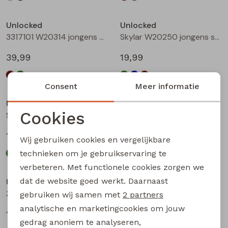
Unlocked
Unlocked
3317101 W20314 jongens buiten jack Bottle
Skylar W20250 jongens sweatshirt Groen licht
39,99
19,99
Consent
Meer informatie
Unlocked
Unlocked
Cookies
Skylar W20250 jongens sweatshirt Petrol
Skylar W20250 jongens sweatshirt Bruin
Noodzakelijke cookies
19,99
19,99
Wij gebruiken cookies en vergelijkbare
Personalisatie cookies
technieken om je gebruikservaring te
verbeteren. Met functionele cookies zorgen we
Analytische cookies
dat de website goed werkt. Daarnaast
Unlocked
Unlocked
Marketing cookies
3317600 W20332 jongens T-shirt lm Mint
3317600 W20332 jongens T-shirt lm Wijnrood
gebruiken wij samen met
2 partners
analytische en marketingcookies om jouw
17,99
17,99
gedrag anoniem te analyseren,