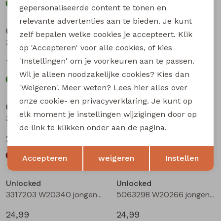
gepersonaliseerde content te tonen en
relevante advertenties aan te bieden. Je kunt
Unlocked
Unlocked
zelf bepalen welke cookies je accepteert. Klik
3317600 W20332 jongens T-shirt lm Oranje
3317602 W20334 jongens T-shirt lm Bottle
op 'Accepteren' voor alle cookies, of kies
'Instellingen' om je voorkeuren aan te passen.
17,99
17,99
Wil je alleen noodzakelijke cookies? Kies dan
'Weigeren'. Meer weten? Lees
hier
alles over
onze cookie- en privacyverklaring. Je kunt op
Unlocked
Unlocked
elk moment je instellingen wijzigingen door op
3317203 W20340 jongens lange broek Bruin donker
3317203 W20340 jongens lange broek Camel
de link te klikken onder aan de pagina.
24,99
24,99
Opslaan
Terug
Accepteren
weigeren
Instellen
Unlocked
Unlocked
3317203 W20340 jongens lange broek Antra
506329B W20266 jongens lange broek Denim grey
24,99
24,99