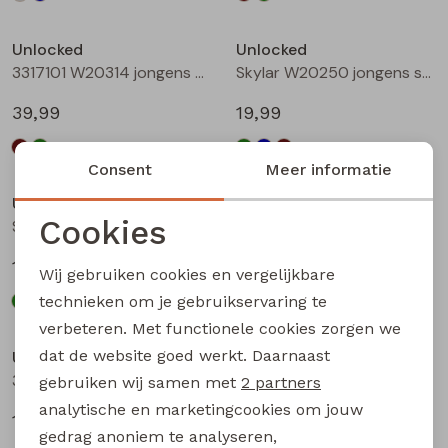
Unlocked
Unlocked
3317101 W20314 jongens buiten jack Bottle
Skylar W20250 jongens sweatshirt Groen licht
39,99
19,99
Consent
Meer informatie
Unlocked
Unlocked
Cookies
Skylar W20250 jongens sweatshirt Petrol
Skylar W20250 jongens sweatshirt Bruin
Noodzakelijke cookies
19,99
19,99
Wij gebruiken cookies en vergelijkbare
Personalisatie cookies
technieken om je gebruikservaring te
verbeteren. Met functionele cookies zorgen we
Analytische cookies
dat de website goed werkt. Daarnaast
Unlocked
Unlocked
Marketing cookies
3317600 W20332 jongens T-shirt lm Mint
3317600 W20332 jongens T-shirt lm Wijnrood
gebruiken wij samen met
2 partners
analytische en marketingcookies om jouw
17,99
17,99
gedrag anoniem te analyseren,