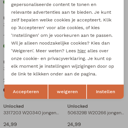
gepersonaliseerde content te tonen en
relevante advertenties aan te bieden. Je kunt
Unlocked
Unlocked
zelf bepalen welke cookies je accepteert. Klik
3317600 W20332 jongens T-shirt lm Oranje
3317602 W20334 jongens T-shirt lm Bottle
op 'Accepteren' voor alle cookies, of kies
'Instellingen' om je voorkeuren aan te passen.
17,99
17,99
Wil je alleen noodzakelijke cookies? Kies dan
'Weigeren'. Meer weten? Lees
hier
alles over
onze cookie- en privacyverklaring. Je kunt op
Unlocked
Unlocked
elk moment je instellingen wijzigingen door op
3317203 W20340 jongens lange broek Bruin donker
3317203 W20340 jongens lange broek Camel
de link te klikken onder aan de pagina.
24,99
24,99
Opslaan
Terug
Accepteren
weigeren
Instellen
Unlocked
Unlocked
3317203 W20340 jongens lange broek Antra
506329B W20266 jongens lange broek Denim grey
24,99
24,99