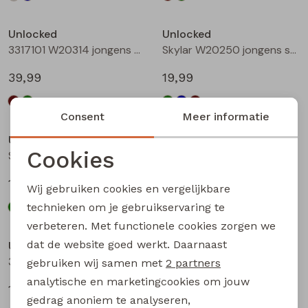
Unlocked
Unlocked
3317101 W20314 jongens buiten jack Bottle
Skylar W20250 jongens sweatshirt Groen licht
39,99
19,99
Consent
Meer informatie
Unlocked
Unlocked
Cookies
Skylar W20250 jongens sweatshirt Petrol
Skylar W20250 jongens sweatshirt Bruin
Noodzakelijke cookies
19,99
19,99
Wij gebruiken cookies en vergelijkbare
Personalisatie cookies
technieken om je gebruikservaring te
verbeteren. Met functionele cookies zorgen we
Analytische cookies
dat de website goed werkt. Daarnaast
Unlocked
Unlocked
Marketing cookies
3317600 W20332 jongens T-shirt lm Mint
3317600 W20332 jongens T-shirt lm Wijnrood
gebruiken wij samen met
2 partners
analytische en marketingcookies om jouw
17,99
17,99
gedrag anoniem te analyseren,