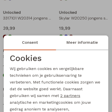
Unlocked
Unlocked
3317101 W20314 jongens buiten jack Bottle
Skylar W20250 jongens sweatshirt Groen licht
39,99
19,99
Consent
Meer informatie
Unlocked
Unlocked
Cookies
Skylar W20250 jongens sweatshirt Petrol
Skylar W20250 jongens sweatshirt Bruin
Noodzakelijke cookies
19,99
19,99
Wij gebruiken cookies en vergelijkbare
Personalisatie cookies
technieken om je gebruikservaring te
verbeteren. Met functionele cookies zorgen we
Analytische cookies
dat de website goed werkt. Daarnaast
Unlocked
Unlocked
Marketing cookies
3317600 W20332 jongens T-shirt lm Mint
3317600 W20332 jongens T-shirt lm Wijnrood
gebruiken wij samen met
2 partners
analytische en marketingcookies om jouw
17,99
17,99
gedrag anoniem te analyseren,