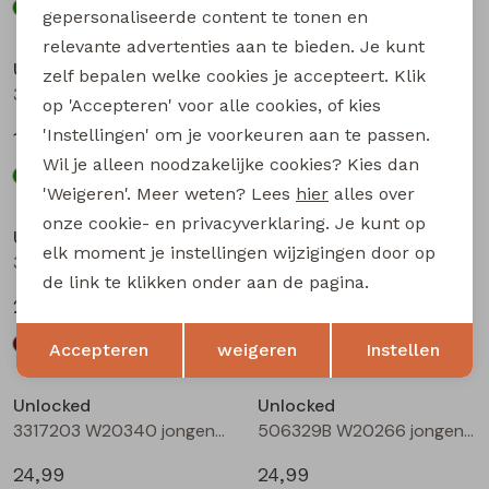
gepersonaliseerde content te tonen en
relevante advertenties aan te bieden. Je kunt
Unlocked
Unlocked
zelf bepalen welke cookies je accepteert. Klik
3317600 W20332 jongens T-shirt lm Oranje
3317602 W20334 jongens T-shirt lm Bottle
op 'Accepteren' voor alle cookies, of kies
'Instellingen' om je voorkeuren aan te passen.
17,99
17,99
Wil je alleen noodzakelijke cookies? Kies dan
'Weigeren'. Meer weten? Lees
hier
alles over
onze cookie- en privacyverklaring. Je kunt op
Unlocked
Unlocked
elk moment je instellingen wijzigingen door op
3317203 W20340 jongens lange broek Bruin donker
3317203 W20340 jongens lange broek Camel
de link te klikken onder aan de pagina.
24,99
24,99
Opslaan
Terug
Accepteren
weigeren
Instellen
Unlocked
Unlocked
3317203 W20340 jongens lange broek Antra
506329B W20266 jongens lange broek Denim grey
24,99
24,99