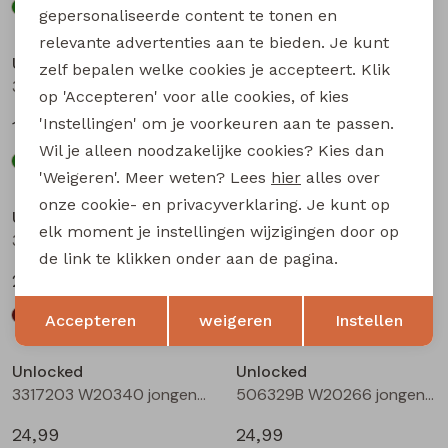
gepersonaliseerde content te tonen en
relevante advertenties aan te bieden. Je kunt
Unlocked
Unlocked
zelf bepalen welke cookies je accepteert. Klik
3317600 W20332 jongens T-shirt lm Oranje
3317602 W20334 jongens T-shirt lm Bottle
op 'Accepteren' voor alle cookies, of kies
'Instellingen' om je voorkeuren aan te passen.
17,99
17,99
Wil je alleen noodzakelijke cookies? Kies dan
'Weigeren'. Meer weten? Lees
hier
alles over
onze cookie- en privacyverklaring. Je kunt op
Unlocked
Unlocked
elk moment je instellingen wijzigingen door op
3317203 W20340 jongens lange broek Bruin donker
3317203 W20340 jongens lange broek Camel
de link te klikken onder aan de pagina.
24,99
24,99
Opslaan
Terug
Accepteren
weigeren
Instellen
Unlocked
Unlocked
3317203 W20340 jongens lange broek Antra
506329B W20266 jongens lange broek Denim grey
24,99
24,99