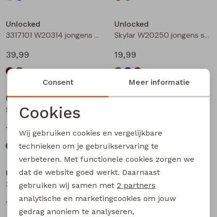
Unlocked
Unlocked
3317101 W20314 jongens buiten jack Bottle
Skylar W20250 jongens sweatshirt Groen licht
39,99
19,99
Consent
Meer informatie
Unlocked
Unlocked
Cookies
Skylar W20250 jongens sweatshirt Petrol
Skylar W20250 jongens sweatshirt Bruin
Noodzakelijke cookies
19,99
19,99
Wij gebruiken cookies en vergelijkbare
Personalisatie cookies
technieken om je gebruikservaring te
verbeteren. Met functionele cookies zorgen we
Analytische cookies
dat de website goed werkt. Daarnaast
Unlocked
Unlocked
Marketing cookies
3317600 W20332 jongens T-shirt lm Mint
3317600 W20332 jongens T-shirt lm Wijnrood
gebruiken wij samen met
2 partners
analytische en marketingcookies om jouw
17,99
17,99
gedrag anoniem te analyseren,