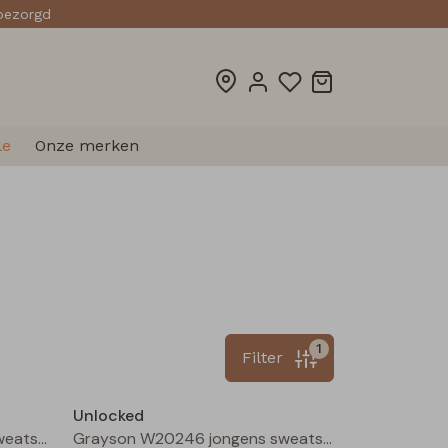
sbezorgd
le
Onze merken
1
Filter
Nieuw
Nieuw
Unlocked
Grayson W20246 jongens sweatshirt Mauve
Grayson W20246 jongens sweatshirt Bruin donker