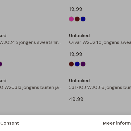
19,99
Nieuw
ked
Unlocked
Orvar W20245 jongens sweatshirt Bruin donker
19,99
Nieuw
ked
Unlocked
3317100 W20313 jongens buiten jack Taupe
49,99
Consent
Meer inform
ked
Unlocked