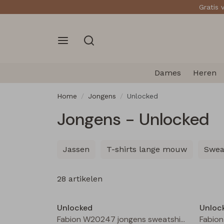
Gratis 
Dames
Heren
Home
Jongens
Unlocked
Jongens - Unlocked
Jassen
T-shirts lange mouw
Swea
28 artikelen
Nieuw
Unlocked
Unloc
Fabion W20247 jongens sweatshirt Groen licht