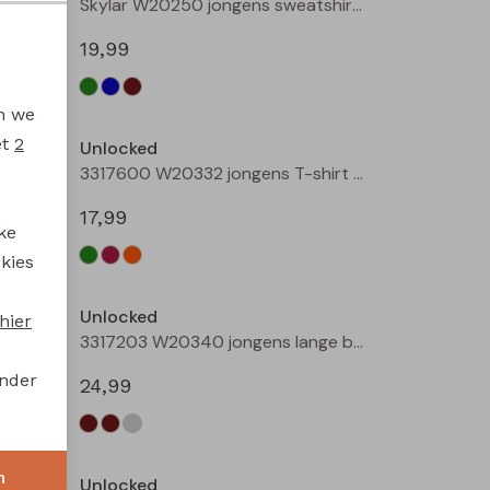
3317101 W20314 jongens buiten jack Bottle
Skylar W20250 jongens sweatshirt Groen licht
19,99
en we
et
2
Unlocked
3317600 W20332 jongens T-shirt lm Mint
3317600 W20332 jongens T-shirt lm Wijnrood
17,99
ke
 kies
Unlocked
hier
3317203 W20340 jongens lange broek Bruin donker
3317203 W20340 jongens lange broek Camel
onder
24,99
n
Unlocked