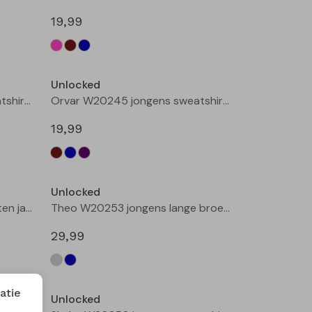
19,99
Nieuw
Nieuw
Unlocked
Orvar W20245 jongens sweatshirt Petrol
Orvar W20245 jongens sweatshirt Aubergine
19,99
Nieuw
Unlocked
3317103 W20316 jongens buiten jack Camel
Theo W20253 jongens lange broek Denim grey
29,99
atie
Unlocked