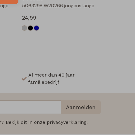
506329B W20266 jongens lange broek Denim black
506329B W20266 jongens lange broek Denim darkwashed
24,99
Al meer dan 40 jaar
familiebedrijf
Aanmelden
 Bekijk dit in onze privacyverklaring.