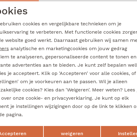
3317101 W20314 jongens buiten jack Bruin
okies
39,99
Noodzakelijke cookies
Personalisatie cookies
gebruiken cookies en vergelijkbare technieken om je
uikservaring te verbeteren. Met functionele cookies zorg
Analytische cookies
Marketing cookies
de website goed werkt. Daarnaast gebruiken wij samen m
ked
Unlocked
Skylar W20250 jongens sweatshirt Bruin
ners
analytische en marketingcookies om jouw gedrag
iem te analyseren, gepersonaliseerde content te tonen en
17,99
vante advertenties aan te bieden. Je kunt zelf bepalen wel
es je accepteert. Klik op 'Accepteren' voor alle cookies, of
tellingen' om je voorkeuren aan te passen. Wil je alleen
ked
Unlocked
zakelijke cookies? Kies dan 'Weigeren'. Meer weten? Lees
3317602 W20334 jongens T-shirt lm Bottle
s over onze cookie- en privacyverklaring. Je kunt op elk
nt je instellingen wijzigingen door op de link te klikken 
24,99
de pagina.
Opslaan
Terug
Accepteren
weigeren
Instelle
ked
Unlocked