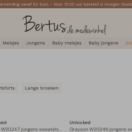
verzending vanaf 50 Euro - Voor 12:00 uur besteld is morgen thui
Meisjes
Jongens
Baby meisjes
Baby jongens
Sa
tshirts
Lange broeken
Nieuw
ked
Unlocked
Fabion W20247 jongens sweatshirt Marine