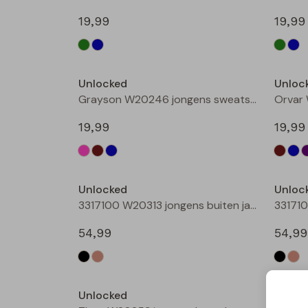
19,99
19,99
Nieuw
Unlocked
Unloc
Grayson W20246 jongens sweatshirt Petrol
19,99
19,99
Nieuw
Unlocked
Unloc
3317100 W20313 jongens buiten jack Zwart
54,99
54,99
Unlocked
Unloc