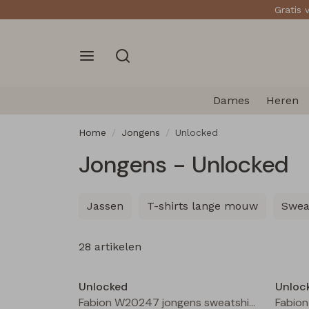
Gratis 
Dames
Heren
Home
Jongens
Unlocked
Jongens - Unlocked
Jassen
T-shirts lange mouw
Swea
28 artikelen
Nieuw
Unlocked
Unloc
Fabion W20247 jongens sweatshirt Groen licht