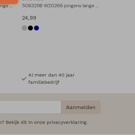
506329B W20266 jongens lange broek Denim black
506329B W20266 jongens lange broek Denim darkwashed
24,99
Al meer dan 40 jaar
familiebedrijf
Aanmelden
 Bekijk dit in onze privacyverklaring.