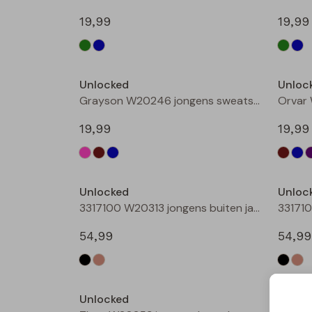
19,99
19,99
Nieuw
Unlocked
Unloc
Grayson W20246 jongens sweatshirt Petrol
19,99
19,99
Nieuw
Unlocked
Unloc
3317100 W20313 jongens buiten jack Zwart
54,99
54,99
Unlocked
Unloc