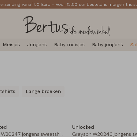
verzending vanaf 50 Euro - Voor 12:00 uur besteld is morgen thui
Meisjes
Jongens
Baby meisjes
Baby jongens
Sa
tshirts
Lange broeken
Nieuw
ked
Unlocked
Fabion W20247 jongens sweatshirt Marine