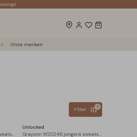
sbezorgd
le
Onze merken
1
Filter
Nieuw
Nieuw
Unlocked
Grayson W20246 jongens sweatshirt Mauve
Grayson W20246 jongens sweatshirt Bruin donker