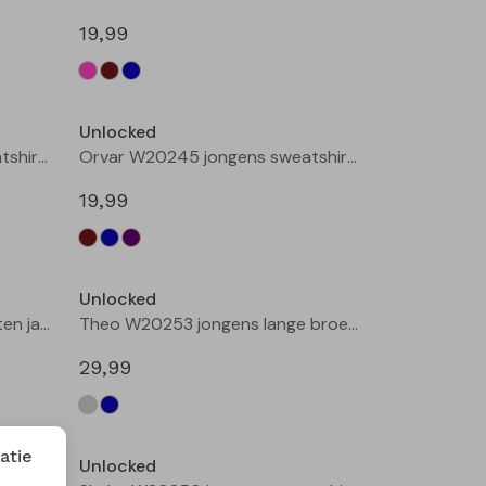
19,99
Nieuw
Nieuw
Unlocked
Orvar W20245 jongens sweatshirt Petrol
Orvar W20245 jongens sweatshirt Aubergine
19,99
Nieuw
Unlocked
3317103 W20316 jongens buiten jack Camel
Theo W20253 jongens lange broek Denim grey
29,99
atie
Unlocked