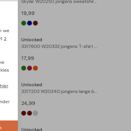
3317101 W20314 jongens buiten jack Bottle
Skylar W20250 jongens sweatshirt Groen licht
19,99
en we
et
2
Unlocked
3317600 W20332 jongens T-shirt lm Mint
3317600 W20332 jongens T-shirt lm Wijnrood
17,99
ke
 kies
Unlocked
hier
3317203 W20340 jongens lange broek Bruin donker
3317203 W20340 jongens lange broek Camel
onder
24,99
n
Unlocked