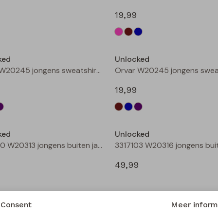
19,99
Nieuw
ked
Unlocked
Orvar W20245 jongens sweatshirt Bruin donker
19,99
Nieuw
ked
Unlocked
3317100 W20313 jongens buiten jack Taupe
49,99
Consent
Meer inform
ked
Unlocked