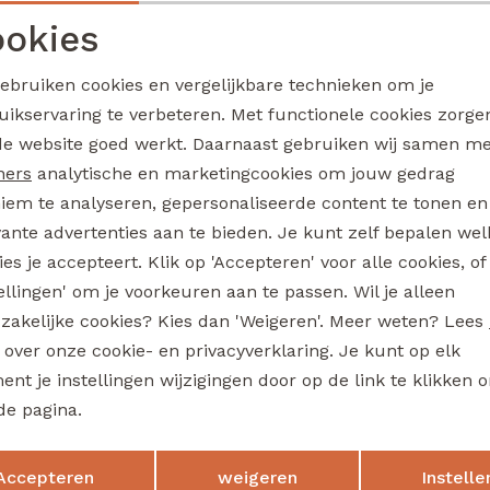
3317101 W20314 jongens buiten jack Bruin
okies
39,99
Noodzakelijke cookies
Personalisatie cookies
gebruiken cookies en vergelijkbare technieken om je
uikservaring te verbeteren. Met functionele cookies zorg
Analytische cookies
Marketing cookies
de website goed werkt. Daarnaast gebruiken wij samen m
ked
Unlocked
Skylar W20250 jongens sweatshirt Bruin
ners
analytische en marketingcookies om jouw gedrag
iem te analyseren, gepersonaliseerde content te tonen en
17,99
vante advertenties aan te bieden. Je kunt zelf bepalen wel
es je accepteert. Klik op 'Accepteren' voor alle cookies, of
tellingen' om je voorkeuren aan te passen. Wil je alleen
ked
Unlocked
zakelijke cookies? Kies dan 'Weigeren'. Meer weten? Lees
3317602 W20334 jongens T-shirt lm Bottle
s over onze cookie- en privacyverklaring. Je kunt op elk
nt je instellingen wijzigingen door op de link te klikken 
24,99
de pagina.
Opslaan
Terug
Accepteren
weigeren
Instelle
ked
Unlocked