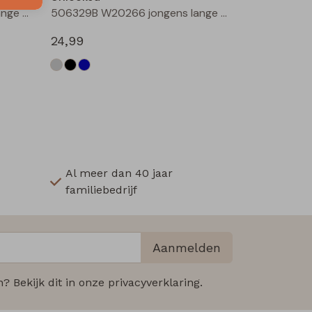
506329B W20266 jongens lange broek Denim black
506329B W20266 jongens lange broek Denim darkwashed
24,99
Al meer dan 40 jaar
familiebedrijf
Aanmelden
 Bekijk dit in onze privacyverklaring.