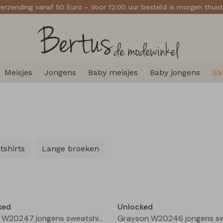
verzending vanaf 50 Euro - Voor 12:00 uur besteld is morgen thui
Meisjes
Jongens
Baby meisjes
Baby jongens
Sa
tshirts
Lange broeken
Nieuw
ked
Unlocked
Fabion W20247 jongens sweatshirt Marine