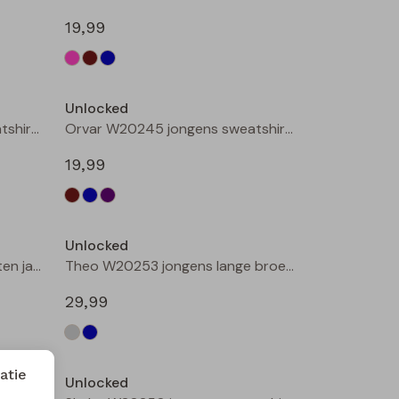
19,99
Nieuw
Nieuw
Unlocked
Orvar W20245 jongens sweatshirt Petrol
Orvar W20245 jongens sweatshirt Aubergine
19,99
Nieuw
Unlocked
3317103 W20316 jongens buiten jack Camel
Theo W20253 jongens lange broek Denim grey
29,99
atie
Unlocked