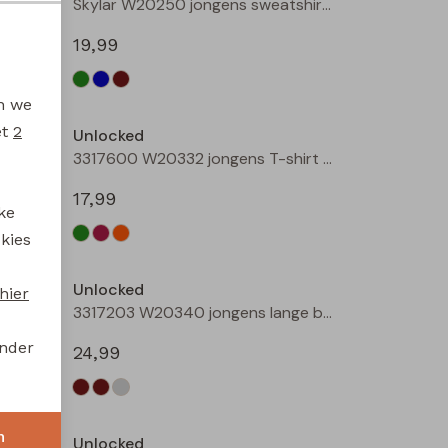
3317101 W20314 jongens buiten jack Bottle
Skylar W20250 jongens sweatshirt Groen licht
19,99
en we
et
2
Unlocked
3317600 W20332 jongens T-shirt lm Mint
3317600 W20332 jongens T-shirt lm Wijnrood
17,99
ke
 kies
Unlocked
hier
3317203 W20340 jongens lange broek Bruin donker
3317203 W20340 jongens lange broek Camel
onder
24,99
n
Unlocked