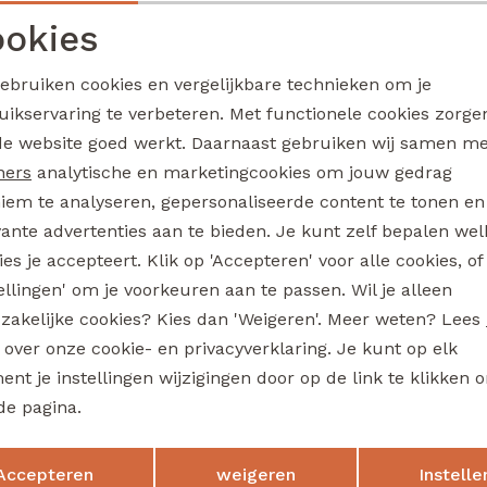
3317101 W20314 jongens buiten jack Bruin
okies
39,99
Noodzakelijke cookies
Personalisatie cookies
gebruiken cookies en vergelijkbare technieken om je
uikservaring te verbeteren. Met functionele cookies zorg
Analytische cookies
Marketing cookies
de website goed werkt. Daarnaast gebruiken wij samen m
ked
Unlocked
Skylar W20250 jongens sweatshirt Bruin
ners
analytische en marketingcookies om jouw gedrag
iem te analyseren, gepersonaliseerde content te tonen en
17,99
vante advertenties aan te bieden. Je kunt zelf bepalen wel
es je accepteert. Klik op 'Accepteren' voor alle cookies, of
tellingen' om je voorkeuren aan te passen. Wil je alleen
ked
Unlocked
zakelijke cookies? Kies dan 'Weigeren'. Meer weten? Lees
3317602 W20334 jongens T-shirt lm Bottle
s over onze cookie- en privacyverklaring. Je kunt op elk
nt je instellingen wijzigingen door op de link te klikken 
24,99
de pagina.
Opslaan
Terug
Accepteren
weigeren
Instelle
ked
Unlocked