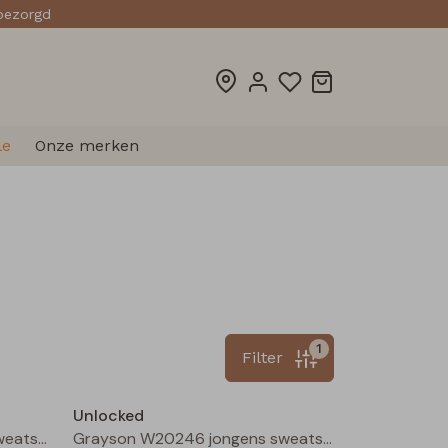
sbezorgd
le
Onze merken
1
Filter
Nieuw
Nieuw
Unlocked
Grayson W20246 jongens sweatshirt Mauve
Grayson W20246 jongens sweatshirt Bruin donker