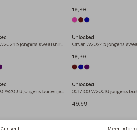
19,99
Nieuw
ked
Unlocked
Orvar W20245 jongens sweatshirt Bruin donker
19,99
Nieuw
ked
Unlocked
3317100 W20313 jongens buiten jack Taupe
49,99
Consent
Meer inform
ked
Unlocked