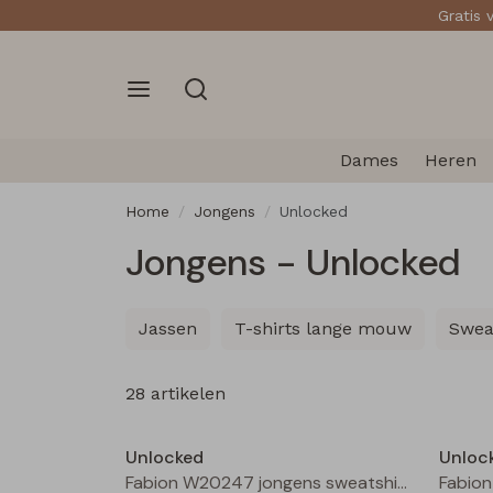
Gratis 
Dames
Heren
Home
Jongens
Unlocked
Jongens - Unlocked
Jassen
T-shirts lange mouw
Swea
28 artikelen
Nieuw
Unlocked
Unloc
Fabion W20247 jongens sweatshirt Groen licht