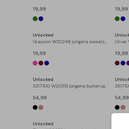
19,99
19,99
Nieuw
Unlocked
Unloc
Grayson W20246 jongens sweatshirt Petrol
19,99
19,99
Nieuw
Unlocked
Unloc
3317100 W20313 jongens buiten jack Zwart
54,99
54,99
Unlocked
Unloc