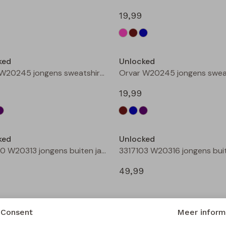
19,99
Nieuw
ked
Unlocked
Orvar W20245 jongens sweatshirt Bruin donker
19,99
Nieuw
ked
Unlocked
3317100 W20313 jongens buiten jack Taupe
49,99
Consent
Meer inform
ked
Unlocked