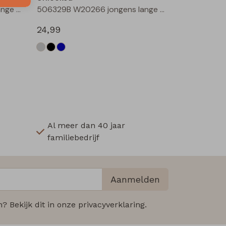
506329B W20266 jongens lange broek Denim black
506329B W20266 jongens lange broek Denim darkwashed
24,99
Al meer dan 40 jaar
familiebedrijf
Aanmelden
 Bekijk dit in onze privacyverklaring.