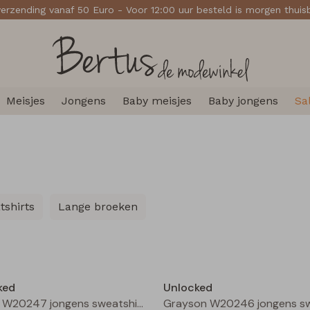
verzending vanaf 50 Euro - Voor 12:00 uur besteld is morgen thui
Meisjes
Jongens
Baby meisjes
Baby jongens
Sa
tshirts
Lange broeken
Nieuw
ked
Unlocked
Fabion W20247 jongens sweatshirt Marine