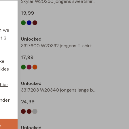
3317101 W20314 jongens buiten jack Bottle
Skylar W20250 jongens sweatshirt Groen licht
19,99
en we
et
2
Unlocked
3317600 W20332 jongens T-shirt lm Mint
3317600 W20332 jongens T-shirt lm Wijnrood
17,99
ke
 kies
Unlocked
hier
3317203 W20340 jongens lange broek Bruin donker
3317203 W20340 jongens lange broek Camel
onder
24,99
n
Unlocked