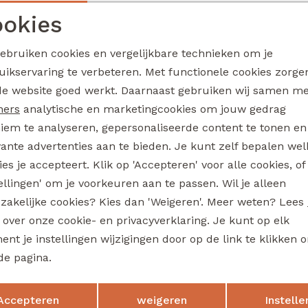
3317101 W20314 jongens buiten jack Bruin
okies
39,99
Noodzakelijke cookies
Personalisatie cookies
gebruiken cookies en vergelijkbare technieken om je
uikservaring te verbeteren. Met functionele cookies zorg
Analytische cookies
Marketing cookies
de website goed werkt. Daarnaast gebruiken wij samen m
ked
Unlocked
Skylar W20250 jongens sweatshirt Bruin
ners
analytische en marketingcookies om jouw gedrag
iem te analyseren, gepersonaliseerde content te tonen en
17,99
vante advertenties aan te bieden. Je kunt zelf bepalen wel
es je accepteert. Klik op 'Accepteren' voor alle cookies, of
tellingen' om je voorkeuren aan te passen. Wil je alleen
ked
Unlocked
zakelijke cookies? Kies dan 'Weigeren'. Meer weten? Lees
3317602 W20334 jongens T-shirt lm Bottle
s over onze cookie- en privacyverklaring. Je kunt op elk
nt je instellingen wijzigingen door op de link te klikken 
24,99
de pagina.
Opslaan
Terug
Accepteren
weigeren
Instelle
ked
Unlocked