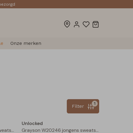
sbezorgd
le
Onze merken
1
Filter
Nieuw
Nieuw
Unlocked
Grayson W20246 jongens sweatshirt Mauve
Grayson W20246 jongens sweatshirt Bruin donker