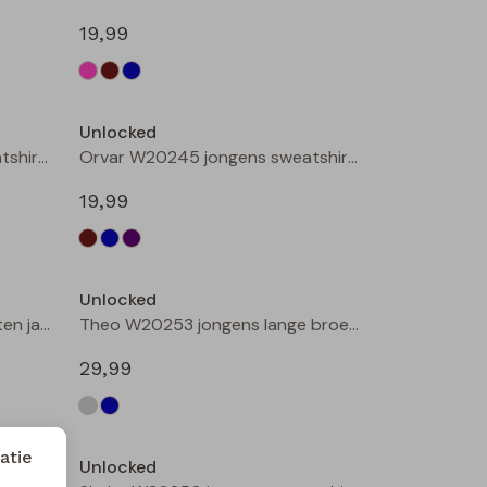
19,99
Nieuw
Nieuw
Unlocked
Orvar W20245 jongens sweatshirt Petrol
Orvar W20245 jongens sweatshirt Aubergine
19,99
Nieuw
Unlocked
3317103 W20316 jongens buiten jack Camel
Theo W20253 jongens lange broek Denim grey
29,99
atie
Unlocked