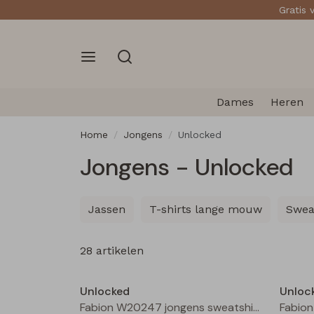
Gratis 
Dames
Heren
Home
Jongens
Unlocked
Jongens - Unlocked
Jassen
T-shirts lange mouw
Swea
28 artikelen
Nieuw
Unlocked
Unloc
Fabion W20247 jongens sweatshirt Groen licht