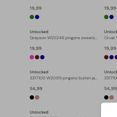
19,99
19,99
Nieuw
Unlocked
Unloc
Grayson W20246 jongens sweatshirt Petrol
19,99
19,99
Nieuw
Unlocked
Unloc
3317100 W20313 jongens buiten jack Zwart
54,99
54,99
Unlocked
Unloc