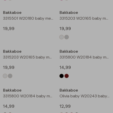
Bakkaboe
Bakkaboe
3315501 W20180 baby meisjes gilet/hesje Taupe
3315203 W20165 baby meisjes lange broek Cream
19,99
19,99
Bakkaboe
Bakkaboe
3315203 W20165 baby meisjes lange broek Grijs midden
3315800 W20184 baby meisjes rok kort Zwart
19,99
14,99
Bakkaboe
Bakkaboe
3315800 W20184 baby meisjes rok kort Bruin donker
Olivia baby W20243 baby meisjes T-shirt lm Kit
14,99
12,99