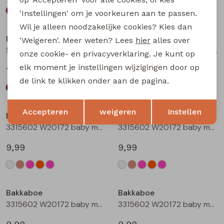
'Instellingen' om je voorkeuren aan te passen.
Wil je alleen noodzakelijke cookies? Kies dan
Bakkaboe
Bakkaboe
'Weigeren'. Meer weten? Lees
hier
alles over
Sarra baby W20228 baby meisjes lange broek Wijnrood
Sarra baby W20228 baby meisjes lange broek Zwart
onze cookie- en privacyverklaring. Je kunt op
elk moment je instellingen wijzigingen door op
12,99
12,99
de link te klikken onder aan de pagina.
Opslaan
Terug
Accepteren
weigeren
Instellen
Bakkaboe
Bakkaboe
3315602 W20172 baby meisjes T-shirt lm Cream
3315602 W20172 baby meisjes T-shirt lm Taupe
9,99
9,99
Bakkaboe
Bakkaboe
3315602 W20172 baby meisjes T-shirt lm Rose
3315602 W20172 baby meisjes T-shirt lm Perzik