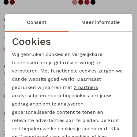
Bakkaboe
Bakkaboe
Consent
Meer informatie
Olivia baby W20243 baby meisjes T-shirt lm Bruin donker
Olivia baby W20243 baby meisjes T-shirt lm Wijnrood
Cookies
12,99
12,99
Noodzakelijke cookies
Wij gebruiken cookies en vergelijkbare
Personalisatie cookies
technieken om je gebruikservaring te
Bakkaboe
Bakkaboe
verbeteren. Met functionele cookies zorgen we
Analytische cookies
Olivia baby W20243 baby meisjes T-shirt lm Zwart
Fenda baby W20261 baby meisjes denim jack Wijnrood
dat de website goed werkt. Daarnaast
Marketing cookies
12,99
24,99
gebruiken wij samen met
2 partners
analytische en marketingcookies om jouw
gedrag anoniem te analyseren,
gepersonaliseerde content te tonen en
Bakkaboe
Bakkaboe
relevante advertenties aan te bieden. Je kunt
Fenda baby W20261 baby meisjes denim jack Zand
Sarra baby W20228 baby meisjes lange broek Bruin donker
zelf bepalen welke cookies je accepteert. Klik
24,99
12,99
op 'Accepteren' voor alle cookies, of kies