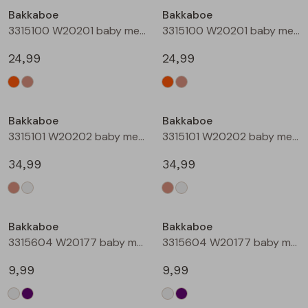
Bakkaboe
Bakkaboe
Blouses lange mouw
Bermuda's
Jackjes
Lange broeken
Lange broeken
3315100 W20201 baby meisjes buiten jack Perzik
3315100 W20201 baby meisjes buiten jack Zand
24,99
24,99
Sweatshirts
Lange broek
Jassen
Leggings
Nieuw
Nieuw
Pullover
Bermudas
Rokken
Bakkaboe
Bakkaboe
3315101 W20202 baby meisjes buiten jack Taupe
3315101 W20202 baby meisjes buiten jack Champagne
Vesten
Lange broeken
Sweatshirts
34,99
34,99
Gilet spencers
Leggings
T-shirts lange mouw
Bakkaboe
Bakkaboe
Jackjes
Rokken
Tops
3315604 W20177 baby meisjes T-shirt lm Cream
3315604 W20177 baby meisjes T-shirt lm Lila
Blazers
Vesten
9,99
9,99