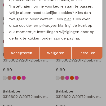
'Instellingen' om je voorkeuren aan te passen.
Wil je alleen noodzakelijke cookies? Kies dan
Bakkaboe
Bakkaboe
'Weigeren'. Meer weten? Lees
hier
alles over
Sarra baby W20228 baby meisjes lange broek Wijnrood
Sarra baby W20228 baby meisjes lange broek Zwart
onze cookie- en privacyverklaring. Je kunt op
elk moment je instellingen wijzigingen door op
12,99
12,99
de link te klikken onder aan de pagina.
Opslaan
Terug
Accepteren
weigeren
Instellen
Bakkaboe
Bakkaboe
3315602 W20172 baby meisjes T-shirt lm Cream
3315602 W20172 baby meisjes T-shirt lm Taupe
9,99
9,99
Bakkaboe
Bakkaboe
3315602 W20172 baby meisjes T-shirt lm Rose
3315602 W20172 baby meisjes T-shirt lm Perzik