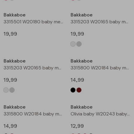
Bakkaboe
Bakkaboe
3315501 W20180 baby meisjes gilet/hesje Taupe
3315203 W20165 baby meisjes lange broek Cream
19,99
19,99
Bakkaboe
Bakkaboe
3315203 W20165 baby meisjes lange broek Grijs midden
3315800 W20184 baby meisjes rok kort Zwart
19,99
14,99
Bakkaboe
Bakkaboe
3315800 W20184 baby meisjes rok kort Bruin donker
Olivia baby W20243 baby meisjes T-shirt lm Kit
14,99
12,99