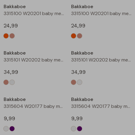
Bakkaboe
Bakkaboe
Blouses lange mouw
Bermuda's
Jackjes
Lange broeken
Lange broeken
3315100 W20201 baby meisjes buiten jack Perzik
3315100 W20201 baby meisjes buiten jack Zand
24,99
24,99
Sweatshirts
Lange broek
Jassen
Leggings
Nieuw
Nieuw
Pullover
Bermudas
Rokken
Bakkaboe
Bakkaboe
3315101 W20202 baby meisjes buiten jack Taupe
3315101 W20202 baby meisjes buiten jack Champagne
Vesten
Lange broeken
Sweatshirts
34,99
34,99
Gilet spencers
Leggings
T-shirts lange mouw
Bakkaboe
Bakkaboe
Jackjes
Rokken
Tops
3315604 W20177 baby meisjes T-shirt lm Cream
3315604 W20177 baby meisjes T-shirt lm Lila
Blazers
Vesten
9,99
9,99