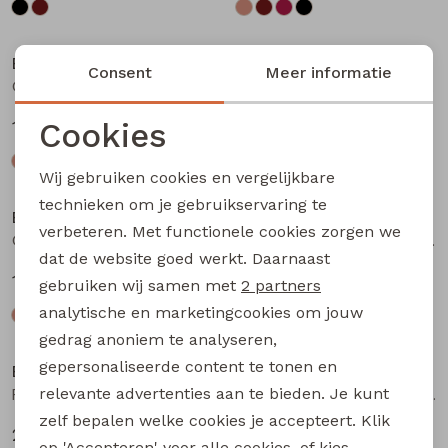
Bakkaboe
Bakkaboe
Consent
Meer informatie
Olivia baby W20243 baby meisjes T-shirt lm Bruin donker
Olivia baby W20243 baby meisjes T-shirt lm Wijnrood
Cookies
12,99
12,99
Noodzakelijke cookies
Wij gebruiken cookies en vergelijkbare
Personalisatie cookies
technieken om je gebruikservaring te
Bakkaboe
Bakkaboe
verbeteren. Met functionele cookies zorgen we
Analytische cookies
Olivia baby W20243 baby meisjes T-shirt lm Zwart
Fenda baby W20261 baby meisjes denim jack Wijnrood
dat de website goed werkt. Daarnaast
Marketing cookies
12,99
24,99
gebruiken wij samen met
2 partners
analytische en marketingcookies om jouw
gedrag anoniem te analyseren,
gepersonaliseerde content te tonen en
Bakkaboe
Bakkaboe
relevante advertenties aan te bieden. Je kunt
Fenda baby W20261 baby meisjes denim jack Zand
Sarra baby W20228 baby meisjes lange broek Bruin donker
zelf bepalen welke cookies je accepteert. Klik
24,99
12,99
op 'Accepteren' voor alle cookies, of kies