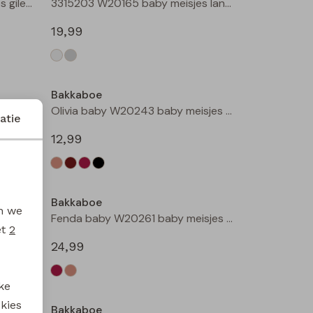
3315501 W20180 baby meisjes gilet/hesje Taupe
3315203 W20165 baby meisjes lange broek Cream
19,99
Bakkaboe
3315800 W20184 baby meisjes rok kort Bruin donker
Olivia baby W20243 baby meisjes T-shirt lm Kit
atie
12,99
Bakkaboe
en we
Olivia baby W20243 baby meisjes T-shirt lm Zwart
Fenda baby W20261 baby meisjes denim jack Wijnrood
et
2
24,99
ke
 kies
Bakkaboe