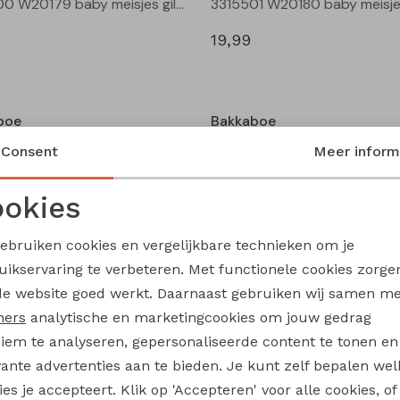
3315500 W20179 baby meisjes gilet/hesje Cream
19,99
boe
Bakkaboe
3315800 W20184 baby meisjes rok kort Zwart
Consent
Meer inform
14,99
okies
Noodzakelijke cookies
Personalisatie cookies
gebruiken cookies en vergelijkbare technieken om je
boe
Bakkaboe
uikservaring te verbeteren. Met functionele cookies zorg
Analytische cookies
Marketing cookies
Olivia baby W20243 baby meisjes T-shirt lm Wijnrood
de website goed werkt. Daarnaast gebruiken wij samen m
12,99
ners
analytische en marketingcookies om jouw gedrag
iem te analyseren, gepersonaliseerde content te tonen en
vante advertenties aan te bieden. Je kunt zelf bepalen wel
es je accepteert. Klik op 'Accepteren' voor alle cookies, of
boe
Bakkaboe