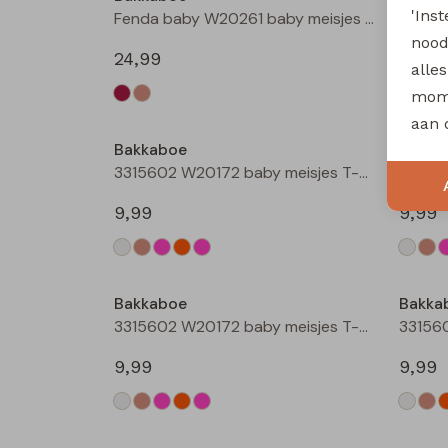
'Ins
Fenda baby W20261 baby meisjes denim jack Zand
nood
24,99
12,99
alle
mome
aan 
Bakkaboe
Bakka
3315602 W20172 baby meisjes T-shirt lm Cream
9,99
9,99
Bakkaboe
Bakka
3315602 W20172 baby meisjes T-shirt lm Rose
9,99
9,99