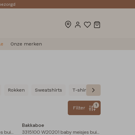
sbezorgd
le
Onze merken
Rokken
Sweatshirts
T-shirts lange mouw
T
1
Filter
Nieuw
Nieuw
Bakkaboe
3315100 W20201 baby meisjes buiten jack Perzik
3315100 W20201 baby meisjes buiten jack Zand