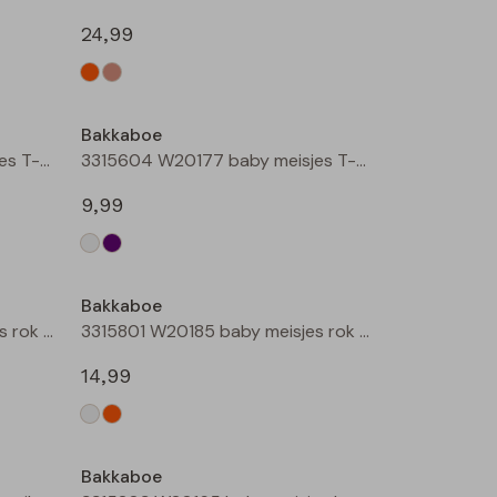
24,99
Nieuw
Nieuw
Bakkaboe
3315604 W20177 baby meisjes T-shirt lm Cream
3315604 W20177 baby meisjes T-shirt lm Lila
9,99
Bakkaboe
3315801 W20185 baby meisjes rok kort Champagne
3315801 W20185 baby meisjes rok kort Perzik
14,99
Bakkaboe