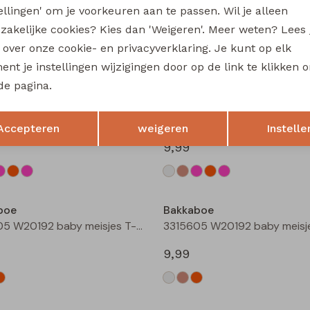
tellingen' om je voorkeuren aan te passen. Wil je alleen
Sarra baby W20228 baby meisjes lange broek Bruin donker
zakelijke cookies? Kies dan 'Weigeren'. Meer weten? Lees
12,99
s over onze cookie- en privacyverklaring. Je kunt op elk
nt je instellingen wijzigingen door op de link te klikken 
de pagina.
boe
Bakkaboe
Opslaan
Terug
3315602 W20172 baby meisjes T-shirt lm Taupe
Accepteren
weigeren
Instelle
9,99
boe
Bakkaboe
3315605 W20192 baby meisjes T-shirt lm Cream
9,99