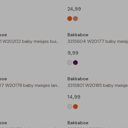
24,99
Nieuw
boe
Bakkaboe
3315101 W20202 baby meisjes buiten jack Champagne
9,99
Nieuw
boe
Bakkaboe
3315207 W20178 baby meisjes lange broek Wijnrood
14,99
boe
Bakkaboe