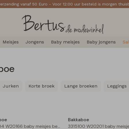
verzending vanaf 50 Euro - Voor 12:00 uur besteld is morgen thui
Meisjes
Jongens
Baby meisjes
Baby jongens
Sa
boe
Jurken
Korte broek
Lange broeken
Leggings
Nieuw
boe
Bakkaboe
3315204 W20166 baby meisjes bermuda Grijs midden