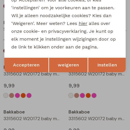
'Instellingen' om je voorkeuren aan te passen.
Wil je alleen noodzakelijke cookies? Kies dan
Bakkaboe
Bakkaboe
'Weigeren'. Meer weten? Lees
hier
alles over
Sarra baby W20228 baby meisjes lange broek Wijnrood
Sarra baby W20228 baby meisjes lange broek Zwart
onze cookie- en privacyverklaring. Je kunt op
elk moment je instellingen wijzigingen door op
12,99
12,99
de link te klikken onder aan de pagina.
Opslaan
Terug
Accepteren
weigeren
Instellen
Bakkaboe
Bakkaboe
3315602 W20172 baby meisjes T-shirt lm Cream
3315602 W20172 baby meisjes T-shirt lm Taupe
9,99
9,99
Bakkaboe
Bakkaboe
3315602 W20172 baby meisjes T-shirt lm Rose
3315602 W20172 baby meisjes T-shirt lm Perzik