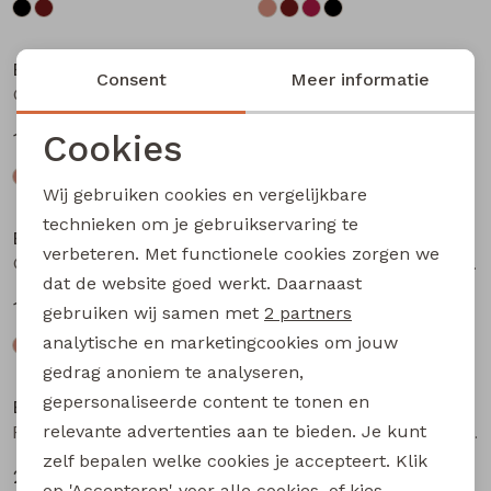
Bakkaboe
Bakkaboe
Consent
Meer informatie
Olivia baby W20243 baby meisjes T-shirt lm Bruin donker
Olivia baby W20243 baby meisjes T-shirt lm Wijnrood
Cookies
12,99
12,99
Noodzakelijke cookies
Wij gebruiken cookies en vergelijkbare
Personalisatie cookies
technieken om je gebruikservaring te
Bakkaboe
Bakkaboe
verbeteren. Met functionele cookies zorgen we
Analytische cookies
Olivia baby W20243 baby meisjes T-shirt lm Zwart
Fenda baby W20261 baby meisjes denim jack Wijnrood
dat de website goed werkt. Daarnaast
Marketing cookies
12,99
24,99
gebruiken wij samen met
2 partners
analytische en marketingcookies om jouw
gedrag anoniem te analyseren,
gepersonaliseerde content te tonen en
Bakkaboe
Bakkaboe
relevante advertenties aan te bieden. Je kunt
Fenda baby W20261 baby meisjes denim jack Zand
Sarra baby W20228 baby meisjes lange broek Bruin donker
zelf bepalen welke cookies je accepteert. Klik
24,99
12,99
op 'Accepteren' voor alle cookies, of kies