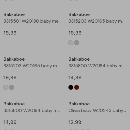
Bakkaboe
Bakkaboe
3315501 W20180 baby meisjes gilet/hesje Taupe
3315203 W20165 baby meisjes lange broek Cream
19,99
19,99
Bakkaboe
Bakkaboe
3315203 W20165 baby meisjes lange broek Grijs midden
3315800 W20184 baby meisjes rok kort Zwart
19,99
14,99
Bakkaboe
Bakkaboe
3315800 W20184 baby meisjes rok kort Bruin donker
Olivia baby W20243 baby meisjes T-shirt lm Kit
14,99
12,99