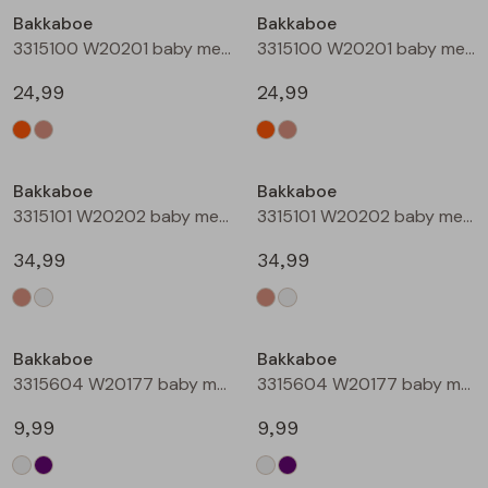
Bakkaboe
Bakkaboe
Blouses lange mouw
Bermuda's
Jackjes
Lange broeken
Lange broeken
3315100 W20201 baby meisjes buiten jack Perzik
3315100 W20201 baby meisjes buiten jack Zand
24,99
24,99
Sweatshirts
Lange broek
Jassen
Leggings
Nieuw
Nieuw
Pullover
Bermudas
Rokken
Bakkaboe
Bakkaboe
3315101 W20202 baby meisjes buiten jack Taupe
3315101 W20202 baby meisjes buiten jack Champagne
Vesten
Lange broeken
Sweatshirts
34,99
34,99
Gilet spencers
Leggings
T-shirts lange mouw
Bakkaboe
Bakkaboe
Jackjes
Rokken
Tops
3315604 W20177 baby meisjes T-shirt lm Cream
3315604 W20177 baby meisjes T-shirt lm Lila
Blazers
Vesten
9,99
9,99