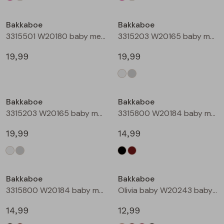
Bakkaboe
Bakkaboe
3315501 W20180 baby meisjes gilet/hesje Taupe
3315203 W20165 baby meisjes lange broek Cream
19,99
19,99
Bakkaboe
Bakkaboe
3315203 W20165 baby meisjes lange broek Grijs midden
3315800 W20184 baby meisjes rok kort Zwart
19,99
14,99
Bakkaboe
Bakkaboe
3315800 W20184 baby meisjes rok kort Bruin donker
Olivia baby W20243 baby meisjes T-shirt lm Kit
14,99
12,99