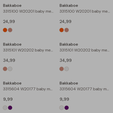
Bakkaboe
Bakkaboe
Blouses lange mouw
Bermuda's
Jackjes
Lange broeken
Lange broeken
3315100 W20201 baby meisjes buiten jack Perzik
3315100 W20201 baby meisjes buiten jack Zand
24,99
24,99
Sweatshirts
Lange broek
Jassen
Leggings
Nieuw
Nieuw
Pullover
Bermudas
Rokken
Bakkaboe
Bakkaboe
3315101 W20202 baby meisjes buiten jack Taupe
3315101 W20202 baby meisjes buiten jack Champagne
Vesten
Lange broeken
Sweatshirts
34,99
34,99
Gilet spencers
Leggings
T-shirts lange mouw
Bakkaboe
Bakkaboe
Jackjes
Rokken
Tops
3315604 W20177 baby meisjes T-shirt lm Cream
3315604 W20177 baby meisjes T-shirt lm Lila
Blazers
Vesten
9,99
9,99