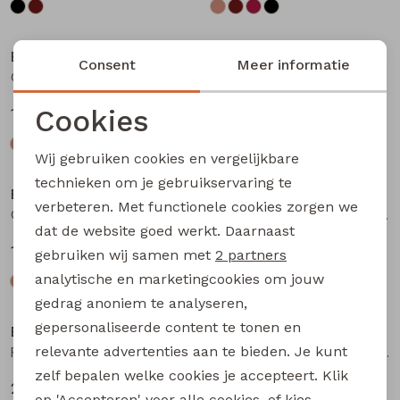
Bakkaboe
Bakkaboe
Consent
Meer informatie
Olivia baby W20243 baby meisjes T-shirt lm Bruin donker
Olivia baby W20243 baby meisjes T-shirt lm Wijnrood
Cookies
12,99
12,99
Noodzakelijke cookies
Wij gebruiken cookies en vergelijkbare
Personalisatie cookies
technieken om je gebruikservaring te
Bakkaboe
Bakkaboe
verbeteren. Met functionele cookies zorgen we
Analytische cookies
Olivia baby W20243 baby meisjes T-shirt lm Zwart
Fenda baby W20261 baby meisjes denim jack Wijnrood
dat de website goed werkt. Daarnaast
Marketing cookies
12,99
24,99
gebruiken wij samen met
2 partners
analytische en marketingcookies om jouw
gedrag anoniem te analyseren,
gepersonaliseerde content te tonen en
Bakkaboe
Bakkaboe
relevante advertenties aan te bieden. Je kunt
Fenda baby W20261 baby meisjes denim jack Zand
Sarra baby W20228 baby meisjes lange broek Bruin donker
zelf bepalen welke cookies je accepteert. Klik
24,99
12,99
op 'Accepteren' voor alle cookies, of kies