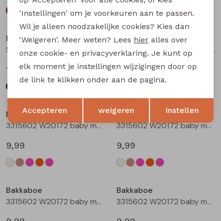
'Instellingen' om je voorkeuren aan te passen.
Wil je alleen noodzakelijke cookies? Kies dan
Bakkaboe
Bakkaboe
'Weigeren'. Meer weten? Lees
hier
alles over
Sarra baby W20228 baby meisjes lange broek Wijnrood
Sarra baby W20228 baby meisjes lange broek Zwart
onze cookie- en privacyverklaring. Je kunt op
elk moment je instellingen wijzigingen door op
12,99
12,99
de link te klikken onder aan de pagina.
Opslaan
Terug
Accepteren
weigeren
Instellen
Bakkaboe
Bakkaboe
3315602 W20172 baby meisjes T-shirt lm Cream
3315602 W20172 baby meisjes T-shirt lm Taupe
9,99
9,99
Bakkaboe
Bakkaboe
3315602 W20172 baby meisjes T-shirt lm Rose
3315602 W20172 baby meisjes T-shirt lm Perzik