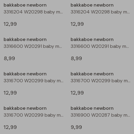
bakkaboe newborn
bakkaboe newborn
3316204 W20298 baby meisjes lange broek Ecru
3316204 W20298 baby meisjes lange broek Rose
Blouses lange mouw
Bermuda's
Jackjes
Lange broeken
Lange broeken
12,99
12,99
Sweatshirts
Lange broek
Jassen
Leggings
bakkaboe newborn
bakkaboe newborn
3316600 W20291 baby meisjes T-shirt lm Ecru melee
3316600 W20291 baby meisjes T-shirt lm Peach
Pullover
Bermudas
Rokken
8,99
8,99
Vesten
Lange broeken
Sweatshirts
bakkaboe newborn
bakkaboe newborn
3316700 W20299 baby meisjes jurk Mauve
3316700 W20299 baby meisjes jurk Aubergine
Gilet spencers
Leggings
T-shirts lange mouw
12,99
12,99
Jackjes
Rokken
Tops
bakkaboe newborn
bakkaboe newborn
3316700 W20299 baby meisjes jurk Taupe
3316900 W20287 baby meisjes basismode Ecru
Blazers
Vesten
12,99
9,99