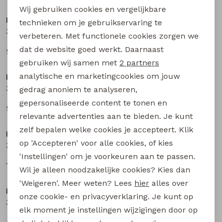
Wij gebruiken cookies en vergelijkbare
Personalisatie cookies
bakkaboe newborn
bakkaboe newborn
technieken om je gebruikservaring te
3316202 W20293 baby meisjes lange broek Ecru
3316202 W20293 baby meisjes lange broek Mauve
verbeteren. Met functionele cookies zorgen we
Analytische cookies
dat de website goed werkt. Daarnaast
9,99
9,99
Marketing cookies
gebruiken wij samen met
2 partners
analytische en marketingcookies om jouw
bakkaboe newborn
bakkaboe newborn
3316202 W20293 baby meisjes lange broek Aubergine
3316203 W20294 baby meisjes lange broek Ecru
gedrag anoniem te analyseren,
gepersonaliseerde content te tonen en
9,99
12,99
relevante advertenties aan te bieden. Je kunt
zelf bepalen welke cookies je accepteert. Klik
bakkaboe newborn
bakkaboe newborn
op 'Accepteren' voor alle cookies, of kies
3316203 W20294 baby meisjes lange broek Peach
3316203 W20294 baby meisjes lange broek Taupe
'Instellingen' om je voorkeuren aan te passen.
12,99
12,99
Wil je alleen noodzakelijke cookies? Kies dan
'Weigeren'. Meer weten? Lees
hier
alles over
bakkaboe newborn
bakkaboe newborn
onze cookie- en privacyverklaring. Je kunt op
3316200 W20289 baby meisjes legging Ecru
3316200 W20289 baby meisjes legging Rose
elk moment je instellingen wijzigingen door op