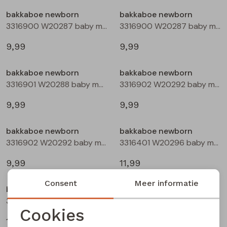
Buitenjack
bakkaboe newborn
bakkaboe newborn
3316900 W20287 baby meisjes basismode Peach
3316900 W20287 baby meisjes basismode Rose
Bermuda's
9,99
9,99
Piraat broeken
bakkaboe newborn
bakkaboe newborn
3316901 W20288 baby meisjes basismode Rose
3316902 W20292 baby meisjes basismode Ecru
Lange broeken
9,99
9,99
Rokken
bakkaboe newborn
bakkaboe newborn
3316902 W20292 baby meisjes basismode Peach
3316401 W20296 baby meisjes sweatshirt Ecru
9,99
11,99
Consent
Meer informatie
bakkaboe newborn
bakkaboe newborn
3316401 W20296 baby meisjes sweatshirt Rose
3316401 W20296 baby meisjes sweatshirt Paars donker
Cookies
11,99
11,99
Noodzakelijke cookies