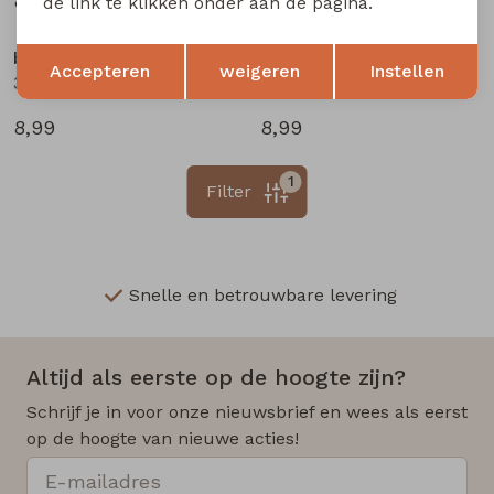
8,99
8,99
de link te klikken onder aan de pagina.
Opslaan
Terug
bakkaboe newborn
bakkaboe newborn
Accepteren
weigeren
Instellen
3316201 W20290 baby meisjes legging Ecru melee
3316201 W20290 baby meisjes legging Peach
8,99
8,99
1
Filter
Snelle en betrouwbare levering
Altijd als eerste op de hoogte zijn?
Schrijf je in voor onze nieuwsbrief en wees als eerst
op de hoogte van nieuwe acties!