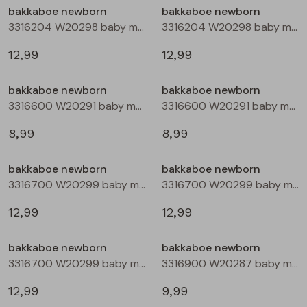
bakkaboe newborn
bakkaboe newborn
3316204 W20298 baby meisjes lange broek Ecru
3316204 W20298 baby meisjes lange broek Rose
Blouses lange mouw
Bermuda's
Jackjes
Lange broeken
Lange broeken
12,99
12,99
Sweatshirts
Lange broek
Jassen
Leggings
bakkaboe newborn
bakkaboe newborn
3316600 W20291 baby meisjes T-shirt lm Ecru melee
3316600 W20291 baby meisjes T-shirt lm Peach
Pullover
Bermudas
Rokken
8,99
8,99
Vesten
Lange broeken
Sweatshirts
bakkaboe newborn
bakkaboe newborn
3316700 W20299 baby meisjes jurk Mauve
3316700 W20299 baby meisjes jurk Aubergine
Gilet spencers
Leggings
T-shirts lange mouw
12,99
12,99
Jackjes
Rokken
Tops
bakkaboe newborn
bakkaboe newborn
3316700 W20299 baby meisjes jurk Taupe
3316900 W20287 baby meisjes basismode Ecru
Blazers
Vesten
12,99
9,99