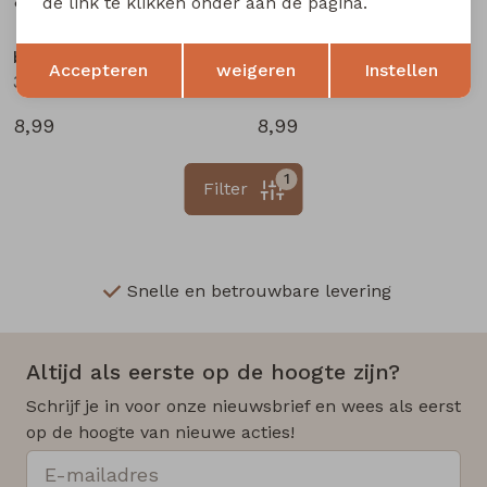
8,99
8,99
de link te klikken onder aan de pagina.
Opslaan
Terug
bakkaboe newborn
bakkaboe newborn
Accepteren
weigeren
Instellen
3316201 W20290 baby meisjes legging Ecru melee
3316201 W20290 baby meisjes legging Peach
8,99
8,99
1
Filter
Snelle en betrouwbare levering
Altijd als eerste op de hoogte zijn?
Schrijf je in voor onze nieuwsbrief en wees als eerst
op de hoogte van nieuwe acties!