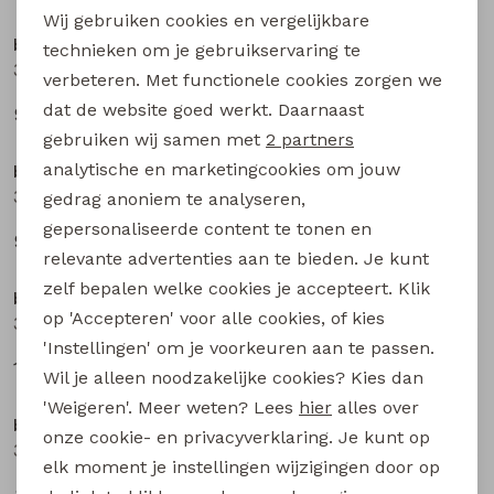
Wij gebruiken cookies en vergelijkbare
Personalisatie cookies
bakkaboe newborn
bakkaboe newborn
technieken om je gebruikservaring te
3316202 W20293 baby meisjes lange broek Ecru
3316202 W20293 baby meisjes lange broek Mauve
verbeteren. Met functionele cookies zorgen we
Analytische cookies
dat de website goed werkt. Daarnaast
9,99
9,99
Marketing cookies
gebruiken wij samen met
2 partners
analytische en marketingcookies om jouw
bakkaboe newborn
bakkaboe newborn
3316202 W20293 baby meisjes lange broek Aubergine
3316203 W20294 baby meisjes lange broek Ecru
gedrag anoniem te analyseren,
gepersonaliseerde content te tonen en
9,99
12,99
relevante advertenties aan te bieden. Je kunt
zelf bepalen welke cookies je accepteert. Klik
bakkaboe newborn
bakkaboe newborn
op 'Accepteren' voor alle cookies, of kies
3316203 W20294 baby meisjes lange broek Peach
3316203 W20294 baby meisjes lange broek Taupe
'Instellingen' om je voorkeuren aan te passen.
12,99
12,99
Wil je alleen noodzakelijke cookies? Kies dan
'Weigeren'. Meer weten? Lees
hier
alles over
bakkaboe newborn
bakkaboe newborn
onze cookie- en privacyverklaring. Je kunt op
3316200 W20289 baby meisjes legging Ecru
3316200 W20289 baby meisjes legging Rose
elk moment je instellingen wijzigingen door op