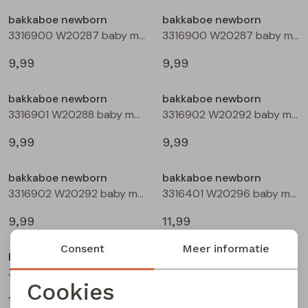
Buitenjack
bakkaboe newborn
bakkaboe newborn
3316900 W20287 baby meisjes basismode Peach
3316900 W20287 baby meisjes basismode Rose
Bermuda's
9,99
9,99
Piraat broeken
bakkaboe newborn
bakkaboe newborn
3316901 W20288 baby meisjes basismode Rose
3316902 W20292 baby meisjes basismode Ecru
Lange broeken
9,99
9,99
Rokken
bakkaboe newborn
bakkaboe newborn
3316902 W20292 baby meisjes basismode Peach
3316401 W20296 baby meisjes sweatshirt Ecru
9,99
11,99
Consent
Meer informatie
bakkaboe newborn
bakkaboe newborn
3316401 W20296 baby meisjes sweatshirt Rose
3316401 W20296 baby meisjes sweatshirt Paars donker
Cookies
11,99
11,99
Noodzakelijke cookies