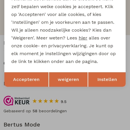
Buitenjack
Aanmelden
zelf bepalen welke cookies je accepteert. Klik
op 'Accepteren' voor alle cookies, of kies
Bermuda's
Hoe we met je data omgaan? Bekijk dit in onze
'Instellingen' om je voorkeuren aan te passen.
privacyverklaring.
Wil je alleen noodzakelijke cookies? Kies dan
Piraat broeken
'Weigeren'. Meer weten? Lees
hier
alles over
Klantenservice
onze cookie- en privacyverklaring. Je kunt op
Lange broeken
elk moment je instellingen wijzigingen door op
de link te klikken onder aan de pagina.
Over Bertus Mode
Rokken
Opslaan
Terug
Accepteren
weigeren
Instellen
Klantbeoordelingen
9.5
Gebaseerd op
58
beoordelingen
Bertus Mode