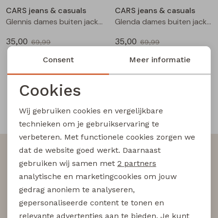
CARS jeans & casuals
CARS jeans & casuals
Blouses lange mouw
Bermuda's
Jackjes
Lange broeken
Lange broeken
Glennis dames buiten jack lila
Glenda dames buiten jack zand
35,00
35,00
69,99
69,99
Sweatshirts
Lange broek
Jassen
Leggings
Consent
Meer informatie
1
Filter
Pullover
Bermudas
Rokken
Cookies
Noodzakelijke cookies
Vesten
Lange broeken
Sweatshirts
Wij gebruiken cookies en vergelijkbare
Snelle en betrouwbare levering
Personalisatie cookies
technieken om je gebruikservaring te
Gilet spencers
Leggings
T-shirts lange mouw
verbeteren. Met functionele cookies zorgen we
Analytische cookies
dat de website goed werkt. Daarnaast
Altijd als eerste op de hoogte zijn?
Marketing cookies
Jackjes
Rokken
Tops
gebruiken wij samen met
2 partners
Schrijf je in voor onze nieuwsbrief en wees als eerst
analytische en marketingcookies om jouw
op de hoogte van nieuwe acties!
gedrag anoniem te analyseren,
Blazers
Vesten
gepersonaliseerde content te tonen en
relevante advertenties aan te bieden. Je kunt