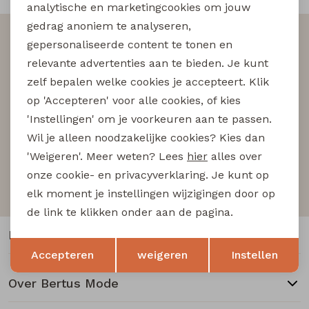
Buitenjack
analytische en marketingcookies om jouw
gedrag anoniem te analyseren,
Altijd als eerste op de hoogte zijn?
Bermuda's
gepersonaliseerde content te tonen en
Schrijf je in voor onze nieuwsbrief en wees als eerst
relevante advertenties aan te bieden. Je kunt
op de hoogte van nieuwe acties!
Piraat broeken
zelf bepalen welke cookies je accepteert. Klik
op 'Accepteren' voor alle cookies, of kies
'Instellingen' om je voorkeuren aan te passen.
Lange broeken
Wil je alleen noodzakelijke cookies? Kies dan
Aanmelden
'Weigeren'. Meer weten? Lees
hier
alles over
Rokken
onze cookie- en privacyverklaring. Je kunt op
Hoe we met je data omgaan? Bekijk dit in onze
privacyverklaring.
elk moment je instellingen wijzigingen door op
de link te klikken onder aan de pagina.
Klantenservice
Opslaan
Terug
Accepteren
weigeren
Instellen
Over Bertus Mode