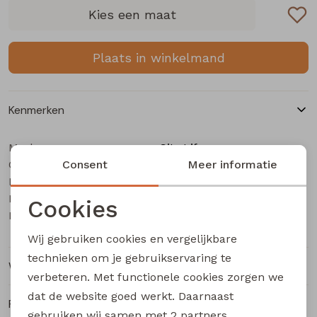
Buitenjack
Kies een maat
Bermuda's
Plaats in winkelmand
Piraat broeken
Kenmerken
Lange broeken
Merk
City Life
Categorie
Rokken
Consent
Dames T-Shirt km
Meer informatie
Leverancierscode
214253 Z10700
Bestelcode
203002516
Cookies
Kleur
Groen mos
Noodzakelijke cookies
Wij gebruiken cookies en vergelijkbare
Personalisatie cookies
technieken om je gebruikservaring te
Winkelvoorraad
verbeteren. Met functionele cookies zorgen we
Analytische cookies
dat de website goed werkt. Daarnaast
Ruilen en retourneren
Marketing cookies
gebruiken wij samen met
2 partners