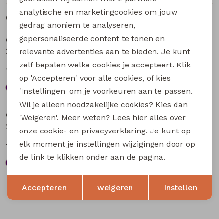
analytische en marketingcookies om jouw
Gerelateerde producten
Sale
Sale
gedrag anoniem te analyseren,
gepersonaliseerde content te tonen en
City Life
City Life
211571A-01* W20016 dames T-shirt km aubergine
211571A-01* W20016 dames T-shirt km bruin
relevante advertenties aan te bieden. Je kunt
zelf bepalen welke cookies je accepteert. Klik
13,49
13,49
17,99
17,99
op 'Accepteren' voor alle cookies, of kies
'Instellingen' om je voorkeuren aan te passen.
Sale
Sale
Wil je alleen noodzakelijke cookies? Kies dan
City Life
City Life
'Weigeren'. Meer weten? Lees
hier
alles over
213874 W20020 dames T-shirt km Aubergine
213874 W20020 dames T-shirt km Bruin
onze cookie- en privacyverklaring. Je kunt op
elk moment je instellingen wijzigingen door op
13,49
13,49
17,99
17,99
de link te klikken onder aan de pagina.
Opslaan
Terug
Accepteren
weigeren
Instellen