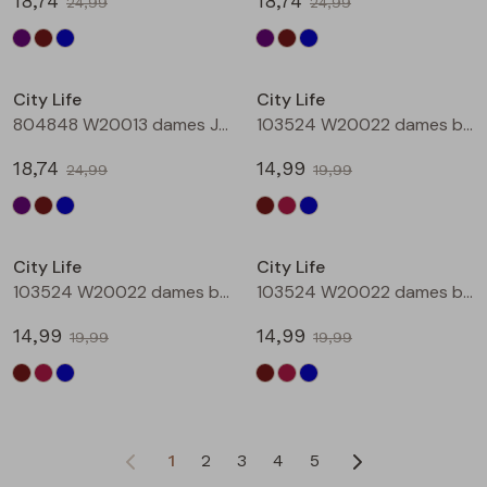
18,74
18,74
24,99
24,99
Sale
Sale
City Life
City Life
804848 W20013 dames Jurk Petrol
103524 W20022 dames bloese km Bruin donker
18,74
14,99
24,99
19,99
Sale
Sale
City Life
City Life
103524 W20022 dames bloese km Wijnrood
103524 W20022 dames bloese km Marine
14,99
14,99
19,99
19,99
1
2
3
4
5