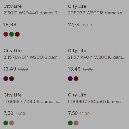
City Life
City Life
Blouses lange mouw
Bermuda's
Jackjes
Lange broeken
Lange broeken
213019 W20440 dames T-shirt lm Bruin
205037 W20018 dames singlet Aubergine
19,99
12,74
16,99
Sweatshirts
Lange broek
Jassen
Leggings
Sale
Sale
Pullover
Bermudas
Rokken
City Life
City Life
211571A-01* W20016 dames T-shirt km aubergine
211571A-01* W20016 dames T-shirt km bruin
Vesten
Lange broeken
Sweatshirts
13,49
13,49
17,99
17,99
Gilet spencers
Leggings
T-shirts lange mouw
Sale
Sale
City Life
City Life
Jackjes
Rokken
Tops
LT66697 Z10556 dames singlet Army
LT66697 Z10556 dames singlet Kit
Blazers
Vesten
7,50
7,50
14,99
14,99
Sale
Sale