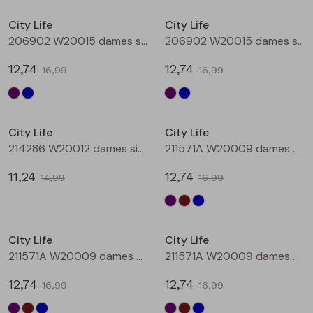
Buitenjack
City Life
City Life
206902 W20015 dames singlet Aubergine
206902 W20015 dames singlet Petrol
Bermuda's
12,74
12,74
16,99
16,99
Piraat broeken
Sale
Sale
Lange broeken
City Life
City Life
214286 W20012 dames singlet Petrol
211571A W20009 dames T-shirt km Aubergine
Rokken
11,24
12,74
14,99
16,99
Sale
Sale
City Life
City Life
211571A W20009 dames T-shirt km Bruin
211571A W20009 dames T-shirt km Petrol
12,74
12,74
16,99
16,99