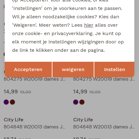
'Instellingen' om je voorkeuren aan te passen.
Sale
Sale
Wil je alleen noodzakelijke cookies? Kies dan
City Life
City Life
'Weigeren'. Meer weten? Lees
hier
alles over
214290 W20011 dames T-shirt km Bruin
214290 W20011 dames T-shirt km Marine
onze cookie- en privacyverklaring. Je kunt op
elk moment je instellingen wijzigingen door op
13,49
13,49
17,99
17,99
de link te klikken onder aan de pagina.
Sale
Sale
Opslaan
Terug
Accepteren
weigeren
Instellen
City Life
City Life
804275 W20019 dames Jurk Aubergine
804275 W20019 dames Jurk Bruin
14,99
14,99
19,99
19,99
Sale
Sale
City Life
City Life
804848 W20013 dames Jurk Aubergine
804848 W20013 dames Jurk Bruin