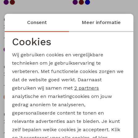
Sale
Sale
City Life
City Life
Consent
Meer informatie
213875 W20010 dames T-shirt km Bruin
213875 W20010 dames T-shirt km Petrol
Cookies
13,49
13,49
17,99
17,99
Noodzakelijke cookies
Wij gebruiken cookies en vergelijkbare
Sale
Sale
Personalisatie cookies
technieken om je gebruikservaring te
City Life
City Life
verbeteren. Met functionele cookies zorgen we
Analytische cookies
214289 W20030 dames T-shirt km Kit
214289 W20030 dames T-shirt km Bruin donker
dat de website goed werkt. Daarnaast
Marketing cookies
14,99
14,99
19,99
19,99
gebruiken wij samen met
2 partners
analytische en marketingcookies om jouw
Sale
Sale
gedrag anoniem te analyseren,
gepersonaliseerde content te tonen en
City Life
City Life
relevante advertenties aan te bieden. Je kunt
214289 W20030 dames T-shirt km Marine
214289 W20030 dames T-shirt km Petrol
zelf bepalen welke cookies je accepteert. Klik
14,99
14,99
19,99
19,99
op 'Accepteren' voor alle cookies, of kies