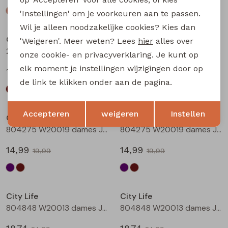
'Instellingen' om je voorkeuren aan te passen.
Sale
Sale
Wil je alleen noodzakelijke cookies? Kies dan
City Life
City Life
'Weigeren'. Meer weten? Lees
hier
alles over
214290 W20011 dames T-shirt km Bruin
214290 W20011 dames T-shirt km Marine
onze cookie- en privacyverklaring. Je kunt op
elk moment je instellingen wijzigingen door op
13,49
13,49
17,99
17,99
de link te klikken onder aan de pagina.
Sale
Sale
Opslaan
Terug
Accepteren
weigeren
Instellen
City Life
City Life
804275 W20019 dames Jurk Aubergine
804275 W20019 dames Jurk Bruin
14,99
14,99
19,99
19,99
Sale
Sale
City Life
City Life
804848 W20013 dames Jurk Aubergine
804848 W20013 dames Jurk Bruin