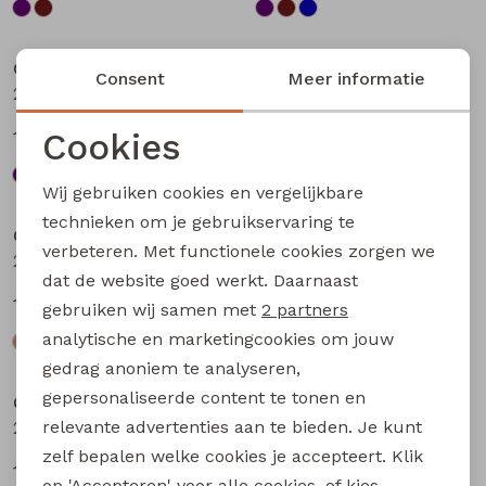
Sale
Sale
City Life
City Life
Consent
Meer informatie
213875 W20010 dames T-shirt km Bruin
213875 W20010 dames T-shirt km Petrol
Cookies
13,49
13,49
17,99
17,99
Noodzakelijke cookies
Wij gebruiken cookies en vergelijkbare
Sale
Sale
Personalisatie cookies
technieken om je gebruikservaring te
City Life
City Life
verbeteren. Met functionele cookies zorgen we
Analytische cookies
214289 W20030 dames T-shirt km Kit
214289 W20030 dames T-shirt km Bruin donker
dat de website goed werkt. Daarnaast
Marketing cookies
14,99
14,99
19,99
19,99
gebruiken wij samen met
2 partners
analytische en marketingcookies om jouw
Sale
Sale
gedrag anoniem te analyseren,
gepersonaliseerde content te tonen en
City Life
City Life
relevante advertenties aan te bieden. Je kunt
214289 W20030 dames T-shirt km Marine
214289 W20030 dames T-shirt km Petrol
zelf bepalen welke cookies je accepteert. Klik
14,99
14,99
19,99
19,99
op 'Accepteren' voor alle cookies, of kies