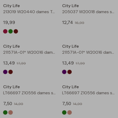
City Life
City Life
Blouses lange mouw
Bermuda's
Jackjes
Lange broeken
Lange broeken
213019 W20440 dames T-shirt lm Bruin
205037 W20018 dames singlet Aubergine
19,99
12,74
16,99
Sweatshirts
Lange broek
Jassen
Leggings
Sale
Sale
Pullover
Bermudas
Rokken
City Life
City Life
211571A-01* W20016 dames T-shirt km aubergine
211571A-01* W20016 dames T-shirt km bruin
Vesten
Lange broeken
Sweatshirts
13,49
13,49
17,99
17,99
Gilet spencers
Leggings
T-shirts lange mouw
Sale
Sale
City Life
City Life
Jackjes
Rokken
Tops
LT66697 Z10556 dames singlet Army
LT66697 Z10556 dames singlet Kit
Blazers
Vesten
7,50
7,50
14,99
14,99
Sale
Sale