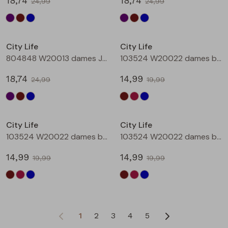
18,74
18,74
24,99
24,99
Sale
Sale
City Life
City Life
804848 W20013 dames Jurk Petrol
103524 W20022 dames bloese km Bruin donker
18,74
14,99
24,99
19,99
Sale
Sale
City Life
City Life
103524 W20022 dames bloese km Wijnrood
103524 W20022 dames bloese km Marine
14,99
14,99
19,99
19,99
1
2
3
4
5