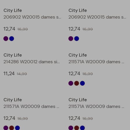
Buitenjack
City Life
City Life
206902 W20015 dames singlet Aubergine
206902 W20015 dames singlet Petrol
Bermuda's
12,74
12,74
16,99
16,99
Piraat broeken
Sale
Sale
Lange broeken
City Life
City Life
214286 W20012 dames singlet Petrol
211571A W20009 dames T-shirt km Aubergine
Rokken
11,24
12,74
14,99
16,99
Sale
Sale
City Life
City Life
211571A W20009 dames T-shirt km Bruin
211571A W20009 dames T-shirt km Petrol
12,74
12,74
16,99
16,99