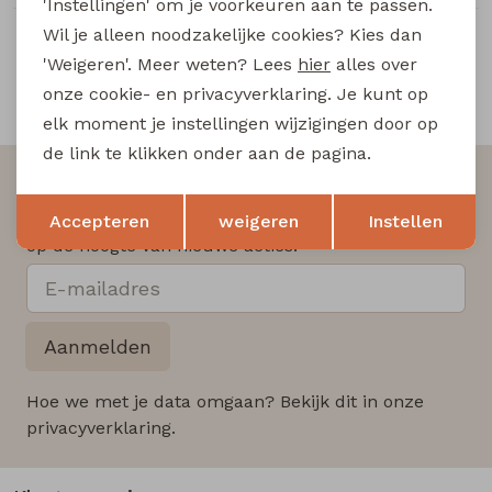
'Instellingen' om je voorkeuren aan te passen.
Wil je alleen noodzakelijke cookies? Kies dan
'Weigeren'. Meer weten? Lees
hier
alles over
onze cookie- en privacyverklaring. Je kunt op
Snelle en betrouwbare levering
elk moment je instellingen wijzigingen door op
de link te klikken onder aan de pagina.
Altijd als eerste op de hoogte zijn?
Opslaan
Terug
Schrijf je in voor onze nieuwsbrief en wees als eerst
Accepteren
weigeren
Instellen
op de hoogte van nieuwe acties!
Aanmelden
Hoe we met je data omgaan? Bekijk dit in onze
privacyverklaring.