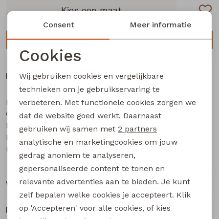
Buitenjack
Kies een maat
Consent
Meer informatie
Bermuda's
Plaats in winkelmand
Cookies
Piraat broeken
Noodzakelijke cookies
Kenmerken
Wij gebruiken cookies en vergelijkbare
Personalisatie cookies
Lange broeken
technieken om je gebruikservaring te
Merk
City Life
verbeteren. Met functionele cookies zorgen we
Analytische cookies
Categorie
Rokken
Dames lange broek
dat de website goed werkt. Daarnaast
Marketing cookies
Leverancierscode
506060 W20023
gebruiken wij samen met
2 partners
Bestelcode
233001307
analytische en marketingcookies om jouw
Kleur
Zwart
gedrag anoniem te analyseren,
gepersonaliseerde content te tonen en
relevante advertenties aan te bieden. Je kunt
Winkelvoorraad
zelf bepalen welke cookies je accepteert. Klik
op 'Accepteren' voor alle cookies, of kies
Ruilen en retourneren