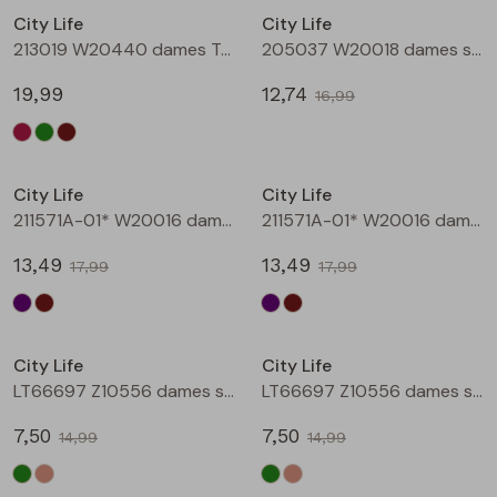
City Life
City Life
Blouses lange mouw
Bermuda's
Jackjes
Lange broeken
Lange broeken
213019 W20440 dames T-shirt lm Bruin
205037 W20018 dames singlet Aubergine
19,99
12,74
16,99
Sweatshirts
Lange broek
Jassen
Leggings
Sale
Sale
Pullover
Bermudas
Rokken
City Life
City Life
211571A-01* W20016 dames T-shirt km aubergine
211571A-01* W20016 dames T-shirt km bruin
Vesten
Lange broeken
Sweatshirts
13,49
13,49
17,99
17,99
Gilet spencers
Leggings
T-shirts lange mouw
Sale
Sale
City Life
City Life
Jackjes
Rokken
Tops
LT66697 Z10556 dames singlet Army
LT66697 Z10556 dames singlet Kit
Blazers
Vesten
7,50
7,50
14,99
14,99
Sale
Sale