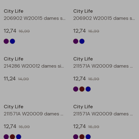
Buitenjack
City Life
City Life
206902 W20015 dames singlet Aubergine
206902 W20015 dames singlet Petrol
Bermuda's
12,74
12,74
16,99
16,99
Piraat broeken
Sale
Sale
Lange broeken
City Life
City Life
214286 W20012 dames singlet Petrol
211571A W20009 dames T-shirt km Aubergine
Rokken
11,24
12,74
14,99
16,99
Sale
Sale
City Life
City Life
211571A W20009 dames T-shirt km Bruin
211571A W20009 dames T-shirt km Petrol
12,74
12,74
16,99
16,99