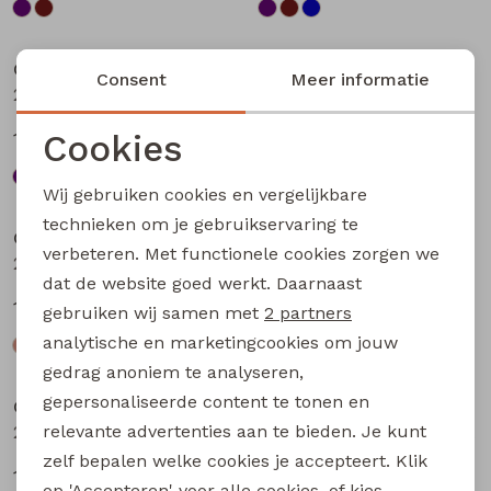
Sale
Sale
City Life
City Life
Consent
Meer informatie
213875 W20010 dames T-shirt km Bruin
213875 W20010 dames T-shirt km Petrol
Cookies
13,49
13,49
17,99
17,99
Noodzakelijke cookies
Wij gebruiken cookies en vergelijkbare
Sale
Sale
Personalisatie cookies
technieken om je gebruikservaring te
City Life
City Life
verbeteren. Met functionele cookies zorgen we
Analytische cookies
214289 W20030 dames T-shirt km Kit
214289 W20030 dames T-shirt km Bruin donker
dat de website goed werkt. Daarnaast
Marketing cookies
14,99
14,99
19,99
19,99
gebruiken wij samen met
2 partners
analytische en marketingcookies om jouw
Sale
Sale
gedrag anoniem te analyseren,
gepersonaliseerde content te tonen en
City Life
City Life
relevante advertenties aan te bieden. Je kunt
214289 W20030 dames T-shirt km Marine
214289 W20030 dames T-shirt km Petrol
zelf bepalen welke cookies je accepteert. Klik
14,99
14,99
19,99
19,99
op 'Accepteren' voor alle cookies, of kies