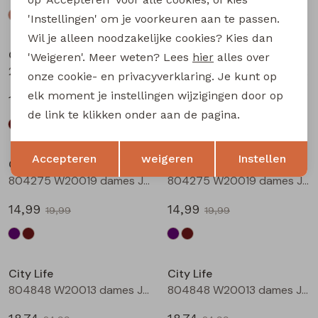
'Instellingen' om je voorkeuren aan te passen.
Sale
Sale
Wil je alleen noodzakelijke cookies? Kies dan
City Life
City Life
'Weigeren'. Meer weten? Lees
hier
alles over
214290 W20011 dames T-shirt km Bruin
214290 W20011 dames T-shirt km Marine
onze cookie- en privacyverklaring. Je kunt op
elk moment je instellingen wijzigingen door op
13,49
13,49
17,99
17,99
de link te klikken onder aan de pagina.
Sale
Sale
Opslaan
Terug
Accepteren
weigeren
Instellen
City Life
City Life
804275 W20019 dames Jurk Aubergine
804275 W20019 dames Jurk Bruin
14,99
14,99
19,99
19,99
Sale
Sale
City Life
City Life
804848 W20013 dames Jurk Aubergine
804848 W20013 dames Jurk Bruin