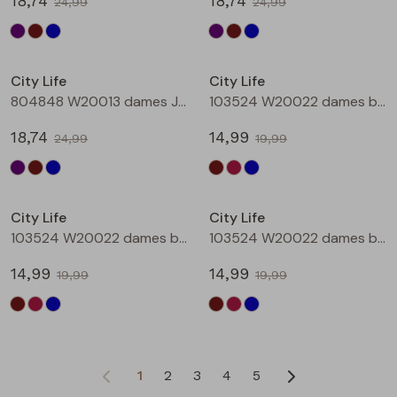
18,74
18,74
24,99
24,99
Sale
Sale
City Life
City Life
804848 W20013 dames Jurk Petrol
103524 W20022 dames bloese km Bruin donker
18,74
14,99
24,99
19,99
Sale
Sale
City Life
City Life
103524 W20022 dames bloese km Wijnrood
103524 W20022 dames bloese km Marine
14,99
14,99
19,99
19,99
1
2
3
4
5