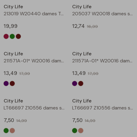
City Life
City Life
Blouses lange mouw
Bermuda's
Jackjes
Lange broeken
Lange broeken
213019 W20440 dames T-shirt lm Bruin
205037 W20018 dames singlet Aubergine
19,99
12,74
16,99
Sweatshirts
Lange broek
Jassen
Leggings
Sale
Sale
Pullover
Bermudas
Rokken
City Life
City Life
211571A-01* W20016 dames T-shirt km aubergine
211571A-01* W20016 dames T-shirt km bruin
Vesten
Lange broeken
Sweatshirts
13,49
13,49
17,99
17,99
Gilet spencers
Leggings
T-shirts lange mouw
Sale
Sale
City Life
City Life
Jackjes
Rokken
Tops
LT66697 Z10556 dames singlet Army
LT66697 Z10556 dames singlet Kit
Blazers
Vesten
7,50
7,50
14,99
14,99
Sale
Sale