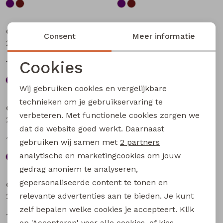
Sale
Sale
City Life
City Life
Consent
Meer informatie
213875 W20010 dames T-shirt km Aubergine
213875 W20010 dames T-shirt km Bruin
Cookies
13,49
13,49
17,99
17,99
Noodzakelijke cookies
Wij gebruiken cookies en vergelijkbare
Sale
Sale
Personalisatie cookies
technieken om je gebruikservaring te
City Life
City Life
verbeteren. Met functionele cookies zorgen we
Analytische cookies
213875 W20010 dames T-shirt km Petrol
214289 W20030 dames T-shirt km Kit
dat de website goed werkt. Daarnaast
Marketing cookies
13,49
14,99
17,99
19,99
gebruiken wij samen met
2 partners
analytische en marketingcookies om jouw
Sale
Sale
gedrag anoniem te analyseren,
gepersonaliseerde content te tonen en
City Life
City Life
relevante advertenties aan te bieden. Je kunt
214289 W20030 dames T-shirt km Bruin donker
214289 W20030 dames T-shirt km Marine
zelf bepalen welke cookies je accepteert. Klik
14,99
14,99
19,99
19,99
op 'Accepteren' voor alle cookies, of kies