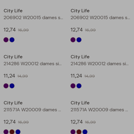
Buitenjack
City Life
City Life
206902 W20015 dames singlet Aubergine
206902 W20015 dames singlet Petrol
Bermuda's
12,74
12,74
16,99
16,99
Piraat broeken
Sale
Sale
Lange broeken
City Life
City Life
214286 W20012 dames singlet Aubergine
214286 W20012 dames singlet Petrol
Rokken
11,24
11,24
14,99
14,99
Sale
Sale
City Life
City Life
211571A W20009 dames T-shirt km Aubergine
211571A W20009 dames T-shirt km Bruin
12,74
12,74
16,99
16,99