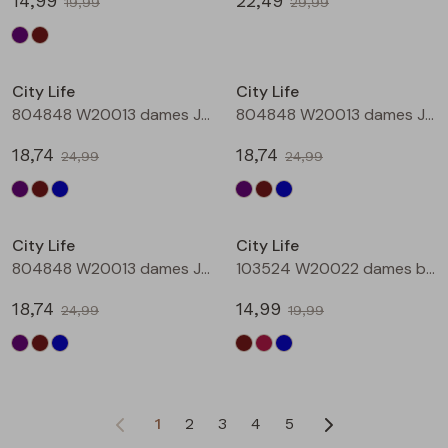
14,99
22,49
19,99
29,99
Sale
Sale
City Life
City Life
804848 W20013 dames Jurk Aubergine
804848 W20013 dames Jurk Bruin
18,74
18,74
24,99
24,99
Sale
Sale
City Life
City Life
804848 W20013 dames Jurk Petrol
103524 W20022 dames bloese km Bruin donker
18,74
14,99
24,99
19,99
1
2
3
4
5