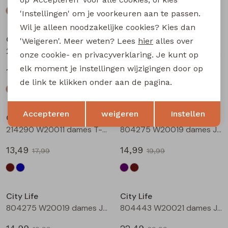
'Instellingen' om je voorkeuren aan te passen.
Sale
Sale
Wil je alleen noodzakelijke cookies? Kies dan
City Life
City Life
'Weigeren'. Meer weten? Lees
hier
alles over
214289 W20030 dames T-shirt km Petrol
214290 W20011 dames T-shirt km Bruin
onze cookie- en privacyverklaring. Je kunt op
elk moment je instellingen wijzigingen door op
14,99
13,49
19,99
17,99
de link te klikken onder aan de pagina.
Sale
Sale
Opslaan
Terug
Accepteren
weigeren
Instellen
City Life
City Life
214290 W20011 dames T-shirt km Marine
804275 W20019 dames Jurk Aubergine
13,49
14,99
17,99
19,99
Sale
Sale
City Life
City Life
804275 W20019 dames Jurk Bruin
804443 W20021 dames Jurk Marine