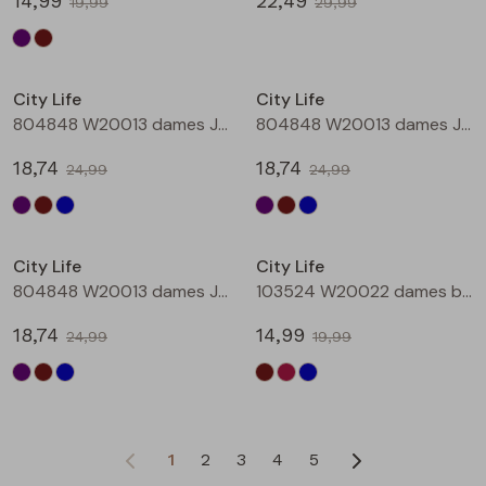
14,99
22,49
19,99
29,99
Sale
Sale
City Life
City Life
804848 W20013 dames Jurk Aubergine
804848 W20013 dames Jurk Bruin
18,74
18,74
24,99
24,99
Sale
Sale
City Life
City Life
804848 W20013 dames Jurk Petrol
103524 W20022 dames bloese km Bruin donker
18,74
14,99
24,99
19,99
1
2
3
4
5