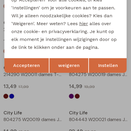
'Instellingen' om je voorkeuren aan te passen.
Sale
Sale
Wil je alleen noodzakelijke cookies? Kies dan
City Life
City Life
'Weigeren'. Meer weten? Lees
hier
alles over
214289 W20030 dames T-shirt km Petrol
214290 W20011 dames T-shirt km Bruin
onze cookie- en privacyverklaring. Je kunt op
elk moment je instellingen wijzigingen door op
14,99
13,49
19,99
17,99
de link te klikken onder aan de pagina.
Sale
Sale
Opslaan
Terug
Accepteren
weigeren
Instellen
City Life
City Life
214290 W20011 dames T-shirt km Marine
804275 W20019 dames Jurk Aubergine
13,49
14,99
17,99
19,99
Sale
Sale
City Life
City Life
804275 W20019 dames Jurk Bruin
804443 W20021 dames Jurk Marine