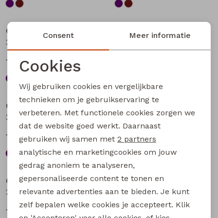
Sale
Sale
City Life
City Life
Consent
Meer informatie
213875 W20010 dames T-shirt km Aubergine
213875 W20010 dames T-shirt km Bruin
Cookies
13,49
13,49
17,99
17,99
Noodzakelijke cookies
Wij gebruiken cookies en vergelijkbare
Sale
Sale
Personalisatie cookies
technieken om je gebruikservaring te
City Life
City Life
verbeteren. Met functionele cookies zorgen we
Analytische cookies
213875 W20010 dames T-shirt km Petrol
214289 W20030 dames T-shirt km Kit
dat de website goed werkt. Daarnaast
Marketing cookies
13,49
14,99
17,99
19,99
gebruiken wij samen met
2 partners
analytische en marketingcookies om jouw
Sale
Sale
gedrag anoniem te analyseren,
gepersonaliseerde content te tonen en
City Life
City Life
relevante advertenties aan te bieden. Je kunt
214289 W20030 dames T-shirt km Bruin donker
214289 W20030 dames T-shirt km Marine
zelf bepalen welke cookies je accepteert. Klik
14,99
14,99
19,99
19,99
op 'Accepteren' voor alle cookies, of kies