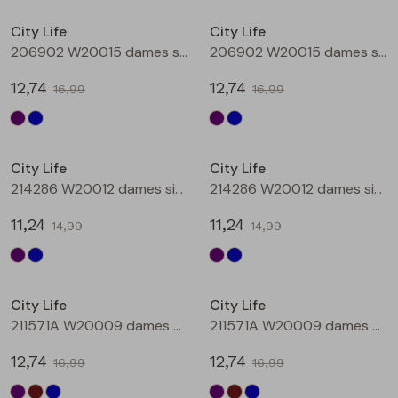
Buitenjack
City Life
City Life
206902 W20015 dames singlet Aubergine
206902 W20015 dames singlet Petrol
Bermuda's
12,74
12,74
16,99
16,99
Piraat broeken
Sale
Sale
Lange broeken
City Life
City Life
214286 W20012 dames singlet Aubergine
214286 W20012 dames singlet Petrol
Rokken
11,24
11,24
14,99
14,99
Sale
Sale
City Life
City Life
211571A W20009 dames T-shirt km Aubergine
211571A W20009 dames T-shirt km Bruin
12,74
12,74
16,99
16,99