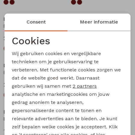
Nieuw
Nieuw
D-zine
D-zine
Consent
Meer informatie
Babse W20238 meisjes sweatshirt Kit
Babse W20238 meisjes sweatshirt Rose
Cookies
24,99
24,99
Noodzakelijke cookies
Wij gebruiken cookies en vergelijkbare
Nieuw
Nieuw
Personalisatie cookies
technieken om je gebruikservaring te
D-zine
D-zine
verbeteren. Met functionele cookies zorgen we
Analytische cookies
Babse W20238 meisjes sweatshirt Cyclaam
Bailee W20080 meisjes sweatshirt Raf
dat de website goed werkt. Daarnaast
Marketing cookies
24,99
19,99
gebruiken wij samen met
2 partners
analytische en marketingcookies om jouw
Nieuw
Nieuw
gedrag anoniem te analyseren,
gepersonaliseerde content te tonen en
D-zine
D-zine
relevante advertenties aan te bieden. Je kunt
Bailee W20080 meisjes sweatshirt Wijnrood
Bandra W20079 meisjes lange broek Raf
zelf bepalen welke cookies je accepteert. Klik
19,99
17,99
op 'Accepteren' voor alle cookies, of kies