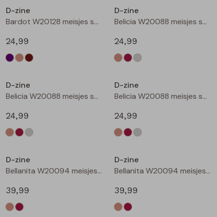
D-zine
D-zine
Blouses lange mouw
Bermuda's
Jackjes
Lange broeken
Lange broeken
Bardot W20128 meisjes sweatshirt Bruin donker
Belicia W20088 meisjes sweatshirt Ecru melee
24,99
24,99
Sweatshirts
Lange broek
Jassen
Leggings
Nieuw
Nieuw
Pullover
Bermudas
Rokken
D-zine
D-zine
Belicia W20088 meisjes sweatshirt Wijnrood
Belicia W20088 meisjes sweatshirt Grey melee
Vesten
Lange broeken
Sweatshirts
24,99
24,99
Gilet spencers
Leggings
T-shirts lange mouw
Nieuw
Nieuw
D-zine
D-zine
Jackjes
Rokken
Tops
Bellanita W20094 meisjes buiten jack Zand
Bellanita W20094 meisjes buiten jack Wijnrood
Blazers
Vesten
39,99
39,99
Nieuw
Nieuw