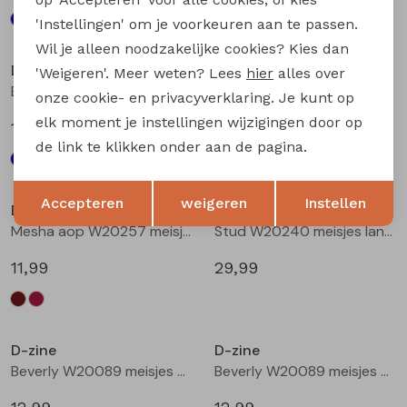
'Instellingen' om je voorkeuren aan te passen.
Nieuw
Wil je alleen noodzakelijke cookies? Kies dan
D-zine
D-zine
'Weigeren'. Meer weten? Lees
hier
alles over
Bandra W20079 meisjes lange broek Wijnrood
Mesha aop W20257 meisjes t-shirts lange mouw Bruin donker
onze cookie- en privacyverklaring. Je kunt op
elk moment je instellingen wijzigingen door op
17,99
11,99
de link te klikken onder aan de pagina.
Opslaan
Terug
Accepteren
weigeren
Instellen
D-zine
D-zine
Mesha aop W20257 meisjes t-shirts lange mouw Wijnrood
Stud W20240 meisjes lange broek Denim grey
11,99
29,99
D-zine
D-zine
Beverly W20089 meisjes T-shirt korte mouw Ecru
Beverly W20089 meisjes T-shirt korte mouw Ecru melee