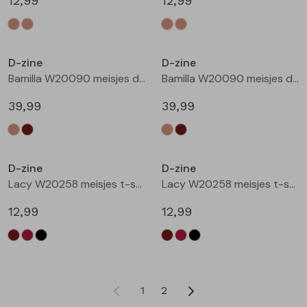
12,99
12,99
D-zine
D-zine
Bamilla W20090 meisjes denim jack Kit
Bamilla W20090 meisjes denim jack Bruin
39,99
39,99
D-zine
D-zine
Lacy W20258 meisjes t-shirts lange mouw Bruin donker
Lacy W20258 meisjes t-shirts lange mouw Wijnrood
12,99
12,99
1
2