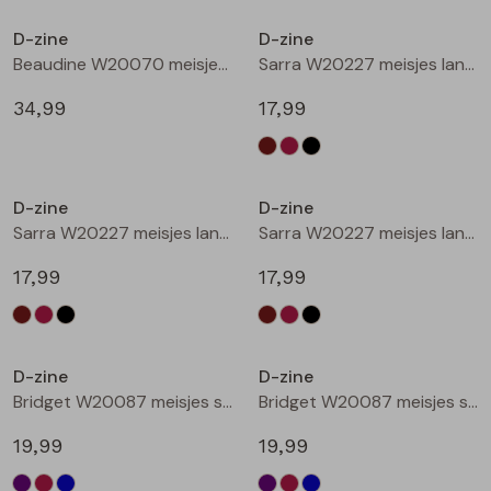
Buitenjack
D-zine
D-zine
Beaudine W20070 meisjes lange broek Bruin donker
Sarra W20227 meisjes lange broek Bruin donker
Bermuda's
34,99
17,99
Piraat broeken
Nieuw
Nieuw
Lange broeken
D-zine
D-zine
Sarra W20227 meisjes lange broek Wijnrood
Sarra W20227 meisjes lange broek Zwart
Rokken
17,99
17,99
Nieuw
Nieuw
D-zine
D-zine
Bridget W20087 meisjes sweatshirt Cyclaam
Bridget W20087 meisjes sweatshirt Wijnrood
19,99
19,99