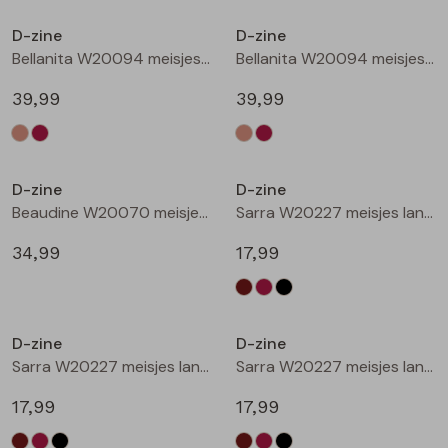
Buitenjack
D-zine
D-zine
Bellanita W20094 meisjes buiten jack Zand
Bellanita W20094 meisjes buiten jack Wijnrood
Bermuda's
39,99
39,99
Piraat broeken
Nieuw
Nieuw
Lange broeken
D-zine
D-zine
Beaudine W20070 meisjes lange broek Bruin donker
Sarra W20227 meisjes lange broek Bruin donker
Rokken
34,99
17,99
Nieuw
Nieuw
D-zine
D-zine
Sarra W20227 meisjes lange broek Wijnrood
Sarra W20227 meisjes lange broek Zwart
17,99
17,99