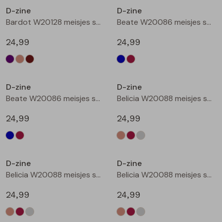
D-zine
D-zine
Blouses lange mouw
Bermuda's
Jackjes
Lange broeken
Lange broeken
Bardot W20128 meisjes sweatshirt Bruin donker
Beate W20086 meisjes sweatshirt Marine
24,99
24,99
Sweatshirts
Lange broek
Jassen
Leggings
Nieuw
Nieuw
Pullover
Bermudas
Rokken
D-zine
D-zine
Beate W20086 meisjes sweatshirt Wijnrood
Belicia W20088 meisjes sweatshirt Ecru melee
Vesten
Lange broeken
Sweatshirts
24,99
24,99
Gilet spencers
Leggings
T-shirts lange mouw
Nieuw
Nieuw
D-zine
D-zine
Jackjes
Rokken
Tops
Belicia W20088 meisjes sweatshirt Wijnrood
Belicia W20088 meisjes sweatshirt Grey melee
Blazers
Vesten
24,99
24,99
Nieuw
Nieuw