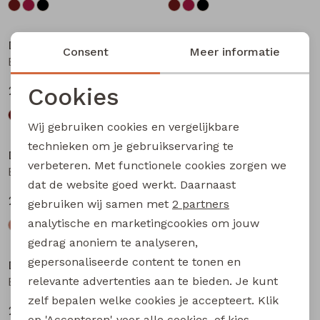
Nieuw
Nieuw
D-zine
D-zine
Consent
Meer informatie
Basia W20117 meisjes rok kort Bruin donker
Basia W20117 meisjes rok kort Bruin
Cookies
24,99
24,99
Noodzakelijke cookies
Wij gebruiken cookies en vergelijkbare
Personalisatie cookies
technieken om je gebruikservaring te
D-zine
D-zine
verbeteren. Met functionele cookies zorgen we
Analytische cookies
Babse W20238 meisjes sweatshirt Kit
Babse W20238 meisjes sweatshirt Rose
dat de website goed werkt. Daarnaast
Marketing cookies
24,99
24,99
gebruiken wij samen met
2 partners
analytische en marketingcookies om jouw
gedrag anoniem te analyseren,
gepersonaliseerde content te tonen en
D-zine
D-zine
relevante advertenties aan te bieden. Je kunt
Babse W20238 meisjes sweatshirt Cyclaam
Bailee W20080 meisjes sweatshirt Raf
zelf bepalen welke cookies je accepteert. Klik
24,99
19,99
op 'Accepteren' voor alle cookies, of kies