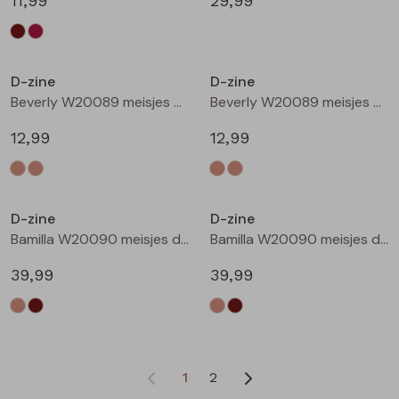
11,99
29,99
D-zine
D-zine
Beverly W20089 meisjes T-shirt korte mouw Ecru
Beverly W20089 meisjes T-shirt korte mouw Ecru melee
12,99
12,99
D-zine
D-zine
Bamilla W20090 meisjes denim jack Kit
Bamilla W20090 meisjes denim jack Bruin
39,99
39,99
1
2