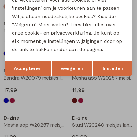
'Instellingen' om je voorkeuren aan te passen.
Wil je alleen noodzakelijke cookies? Kies dan
D-zine
D-zine
'Weigeren'. Meer weten? Lees
hier
alles over
Bailee W20080 meisjes sweatshirt Wijnrood
Bandra W20079 meisjes lange broek Raf
onze cookie- en privacyverklaring. Je kunt op
elk moment je instellingen wijzigingen door op
19,99
17,99
de link te klikken onder aan de pagina.
Opslaan
Terug
Accepteren
weigeren
Instellen
D-zine
D-zine
Bandra W20079 meisjes lange broek Wijnrood
Mesha aop W20257 meisjes t-shirts lange mouw Bruin donker
17,99
11,99
D-zine
D-zine
Mesha aop W20257 meisjes t-shirts lange mouw Wijnrood
Stud W20240 meisjes lange broek Denim grey